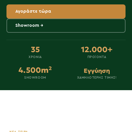
Αγοράστε τώρα
Showroom →
35
12.000+
ΧΡΌΝΙΑ
ΠΡΟΪΌΝΤΑ
4.500m²
Εγγύηση
SHOWROOM
ΧΑΜΗΛΌΤΕΡΗΣ ΤΙΜΉΣ!