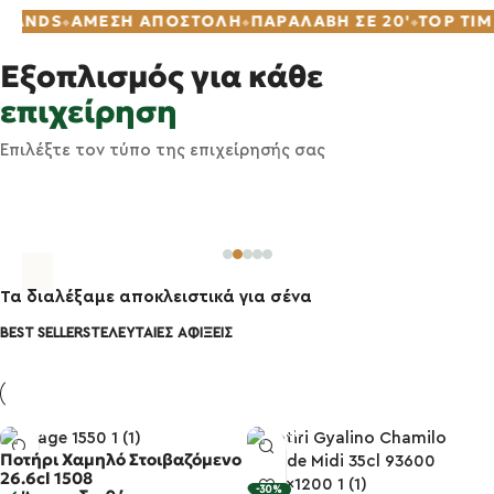
12.000+ ΠΡΟΪΌΝΤΑ
100+ BRANDS
ΆΜΕΣΗ ΑΠΟΣΤΟΛΉ
Εξοπλισμός για κάθε
επιχείρηση
Εστιατόρια
Bar & Caf
Επιλέξτε τον τύπο της επιχείρησής σας
Πιάτα, ποτήρια, μαχαιροπίρουνα &
επιτραπέζια
Ποτήρια, εργαλεί
Τα διαλέξαμε αποκλειστικά για σένα
BEST SELLERS
ΤΕΛΕΥΤΑΊΕΣ ΑΦΊΞΕΙΣ
Ποτήρι Χαμηλό Στοιβαζόμενο
-14%
26.6cl 1508
-30%