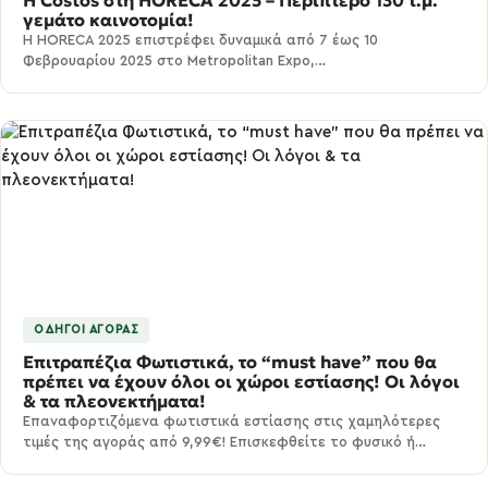
Η Costos στη HORECA 2025 – Περίπτερο 130 τ.μ.
γεμάτο καινοτομία!
Η HORECA 2025 επιστρέφει δυναμικά από 7 έως 10
Φεβρουαρίου 2025 στο Metropolitan Expo,…
ΟΔΗΓΟΊ ΑΓΟΡΆΣ
Επιτραπέζια Φωτιστικά, τo “must have” που θα
πρέπει να έχουν όλοι οι χώροι εστίασης! Οι λόγοι
& τα πλεονεκτήματα!
Επαναφορτιζόμενα φωτιστικά εστίασης στις χαμηλότερες
τιμές της αγοράς από 9,99€! Επισκεφθείτε το φυσικό ή…