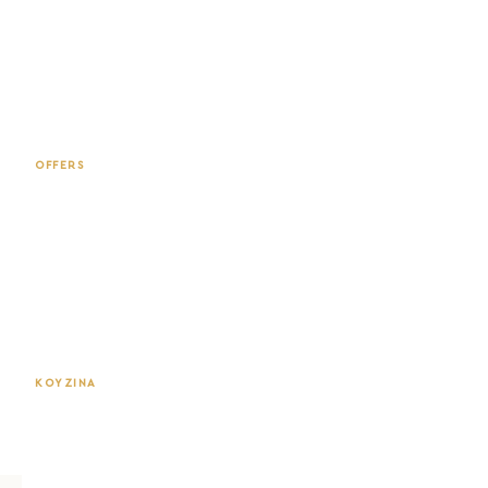
ΔΕΙΤΕ ΤΗΝ ΚΟΛΕΞΙΟΝ →
OFFERS
Φωτιστικά από 8.99€
ΔΕΙΤΕ ΟΛΕΣ ΤΙΣ ΠΡΟΣΦΟΡΕΣ →
ΚΟΥΖΙΝΑ
Μαχαίρια Victorinox
ΑΝΑΚΑΛΥΨΤΕ ΤΗΝ ΚΑΤΗΓΟΡΙΑ →