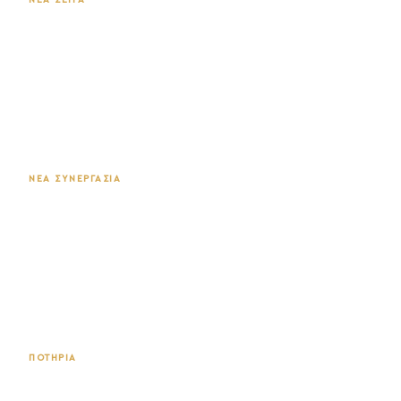
ΝΕΑ ΣΕΙΡΑ
Νέα Σειρά Kumo
ΑΝΑΚΑΛΥΨΤΕ ΤΗ ΣΕΙΡΑ →
ΝΕΑ ΣΥΝΕΡΓΑΣΙΑ
Kutahya
ΔΕΙΤΕ ΤΗ ΣΕΙΡΑ →
ΠΟΤΗΡΙΑ
Vicrila