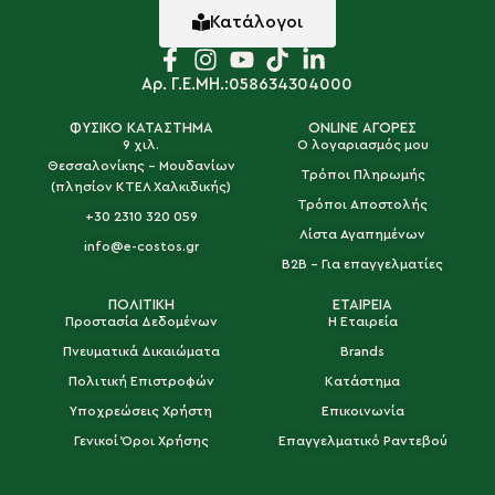
Κατάλογοι
Αρ. Γ.Ε.ΜΗ.:058634304000
ΦΥΣΙΚΟ ΚΑΤΑΣΤΗΜΑ
ONLINE ΑΓΟΡΕΣ
9 χιλ.
Ο λογαριασμός μου
Θεσσαλονίκης - Μουδανίων
Τρόποι Πληρωμής
(πλησίον ΚΤΕΛ Χαλκιδικής)
Τρόποι Αποστολής
+30 2310 320 059
Λίστα Αγαπημένων
info@e-costos.gr
B2B - Για επαγγελματίες
ΠΟΛΙΤΙΚΗ
ΕΤΑΙΡΕΙΑ
Προστασία Δεδομένων
Η Εταιρεία
Πνευματικά Δικαιώματα
Brands
Πολιτική Επιστροφών
Κατάστημα
Υποχρεώσεις Χρήστη
Επικοινωνία
Γενικοί Όροι Χρήσης
Επαγγελματικό Ραντεβού