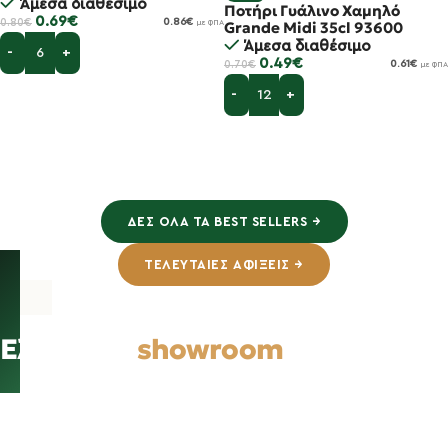
Άμεσα διαθέσιμο
Ποτήρι Γυάλινο Χαμηλό
0.69
€
0.80
€
0.86
€
Grande Midi 35cl 93600
με ΦΠΑ
Άμεσα διαθέσιμο
Προσθήκη στο καλάθι
0.49
€
0.70
€
0.61
€
με ΦΠΑ
Προσθήκη στο καλάθι
ΔΕΣ ΌΛΑ ΤΑ BEST SELLERS →
ΤΕΛΕΥΤΑΊΕΣ ΑΦΊΞΕΙΣ →
Ελάτε στο
showroom
Ένα από τα μεγαλύτερα showrooms στην Ευρώπη για τον
επαγγελματία εστίασης είναι πλέον γεγονός! 4.500τ.μ.
αφιερωμένα στον επαγγελματία εστίασης και όχι μόνο,