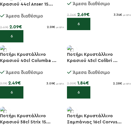
Άμεσα διαθέσιμο
Κρασιού 44cl Anser 1S...
2.69
€
3.36
€
3.34
€
Άμεσα διαθέσιμο
με ΦΠΑ
Προσθήκη στο καλάθι
2.09
€
2.61
€
2.59
€
με ΦΠΑ
Προσθήκη στο καλάθι
Ποτήρι Κρυστάλλινο
Ποτήρι Κρυστάλλινο
Κρασιού 40cl Columba ...
Κρασιού 45cl Colibri ...
-20%
-20%
Άμεσα διαθέσιμο
Άμεσα διαθέσιμο
2.49
€
1.84
€
3.11
€
2.30
€
3.09
€
2.28
€
με ΦΠΑ
με ΦΠΑ
Προσθήκη στο καλάθι
Προσθήκη στο καλάθι
Ποτήρι Κρυστάλλινο
Ποτήρι Κρυστάλλινο
Κρασιού 58cl Strix 1S...
Σαμπάνιας 16cl Corvus...
-20%
-20%