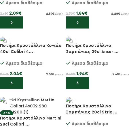
Άμεσα διαθέσιμο
Άμεσα διαθέσιμο
2.09
€
1.84
€
2.61
€
2.30
€
2.59
€
2.28
€
με ΦΠΑ
με ΦΠΑ
Προσθήκη στο καλάθι
Προσθήκη στο καλάθι
Ποτήρι Κρυστάλλινο Κονιάκ
Ποτήρι Κρυστάλλινο
40cl Colibri 4...
Σαμπάνιας 29cl Anser ...
-20%
-20%
Άμεσα διαθέσιμο
Άμεσα διαθέσιμο
2.04
€
1.94
€
2.55
€
2.42
€
2.53
€
2.41
€
με ΦΠΑ
με ΦΠΑ
Προσθήκη στο καλάθι
Προσθήκη στο καλάθι
Ποτήρι Κρυστάλλινο
Σαμπάνιας 20cl Strix ...
-20%
-20%
Ποτήρι Κρυστάλλινο Martini
Άμεσα διαθέσιμο
28cl Colibri ...