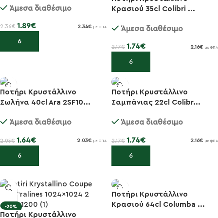
Άμεσα διαθέσιμο
Κρασιού 35cl Colibri ...
1.89
€
2.36
€
2.34
€
Άμεσα διαθέσιμο
με ΦΠΑ
Προσθήκη στο καλάθι
1.74
€
2.17
€
2.16
€
με ΦΠΑ
Προσθήκη στο καλάθι
Ποτήρι Κρυστάλλινο
Ποτήρι Κρυστάλλινο
Σωλήνα 40cl Ara 2SF10...
Σαμπάνιας 22cl Colibr...
-20%
-20%
Άμεσα διαθέσιμο
Άμεσα διαθέσιμο
1.64
€
1.74
€
2.05
€
2.17
€
2.03
€
2.16
€
με ΦΠΑ
με ΦΠΑ
Προσθήκη στο καλάθι
Προσθήκη στο καλάθι
Ποτήρι Κρυστάλλινο
Κρασιού 64cl Columba ...
-20%
-20%
Ποτήρι Κρυστάλλινο