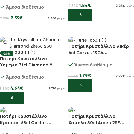
1.84
€
2.30
€
2.28
€
Άμεσα διαθέσιμο
με ΦΠΑ
Προσθήκη στο καλάθι
2.39
€
2.99
€
2.96
€
με ΦΠΑ
Προσθήκη στο καλάθι
Ποτήρι Κρυστάλλινο Λικέρ
6cl Corvus 1SC6...
-20%
-20%
Ποτήρι Κρυστάλλινο
Άμεσα διαθέσιμο
Χαμηλό 31cl Diamond 2...
1.79
€
2.24
€
2.22
€
Άμεσα διαθέσιμο
με ΦΠΑ
Προσθήκη στο καλάθι
4.64
€
5.80
€
5.75
€
με ΦΠΑ
Προσθήκη στο καλάθι
Ποτήρι Κρυστάλλινο
Ποτήρι Κρυστάλλινο
Κρασιού 65cl Colibri ...
Χαμηλό 30cl Ardea 2SE...
-20%
-20%