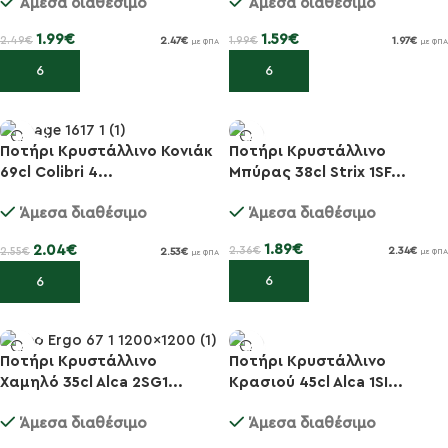
Άμεσα διαθέσιμο
Άμεσα διαθέσιμο
1.99
€
1.59
€
2.49
€
1.99
€
2.47
€
1.97
€
με ΦΠΑ
με ΦΠΑ
Προσθήκη στο καλάθι
Προσθήκη στο καλάθι
Ποτήρι Κρυστάλλινο
Ποτήρι Κρυστάλλινο Κονιάκ
Μπύρας 38cl Strix 1SF...
69cl Colibri 4...
-20%
-20%
Άμεσα διαθέσιμο
Άμεσα διαθέσιμο
1.89
€
2.04
€
2.36
€
2.34
€
2.55
€
2.53
€
με ΦΠΑ
με ΦΠΑ
Προσθήκη στο καλάθι
Προσθήκη στο καλάθι
Ποτήρι Κρυστάλλινο
Ποτήρι Κρυστάλλινο
Κρασιού 45cl Alca 1SI...
Χαμηλό 35cl Alca 2SG1...
-20%
-20%
Άμεσα διαθέσιμο
Άμεσα διαθέσιμο