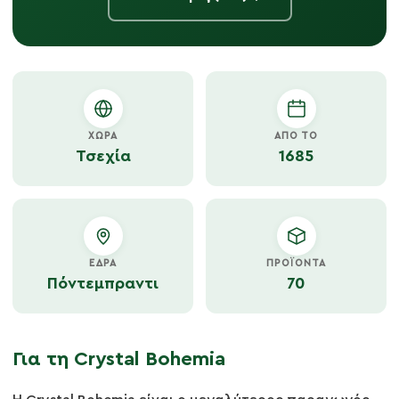
ΧΏΡΑ
ΑΠΌ ΤΟ
Τσεχία
1685
ΈΔΡΑ
ΠΡΟΪΌΝΤΑ
Πόντεμπραντι
70
Για τη Crystal Bohemia