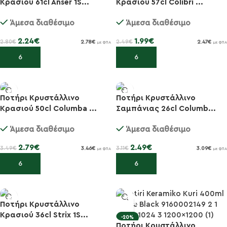
Κρασιού 61cl Anser 1S...
Κρασιού 57cl Colibri ...
-20%
-20%
Άμεσα διαθέσιμο
Άμεσα διαθέσιμο
2.24
€
1.99
€
2.80
€
2.49
€
2.78
€
2.47
€
με ΦΠΑ
με ΦΠΑ
Προσθήκη στο καλάθι
Προσθήκη στο καλάθι
Ποτήρι Κρυστάλλινο
Ποτήρι Κρυστάλλινο
Κρασιού 50cl Columba ...
Σαμπάνιας 26cl Columb...
-20%
-20%
Άμεσα διαθέσιμο
Άμεσα διαθέσιμο
2.79
€
2.49
€
3.49
€
3.11
€
3.46
€
3.09
€
με ΦΠΑ
με ΦΠΑ
Προσθήκη στο καλάθι
Προσθήκη στο καλάθι
Ποτήρι Κρυστάλλινο
Κρασιού 36cl Strix 1S...
-20%
-20%
Ποτήρι Κρυστάλλινο