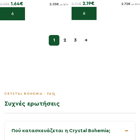
2.19
€
1.64
€
2.74
€
2.72
€
2.05
€
2.03
€
με ΦΠΑ
με ΦΠΑ
Προσθήκη στο καλάθι
Προσθήκη στο καλάθι
1
2
3
→
Συχνές ερωτήσεις
Πού κατασκευάζεται η Crystal Bohemia;