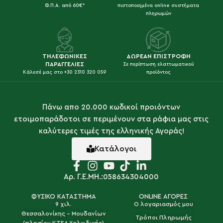
Φ.Π.Α. από 60€*
πιστοποιημένα online συστήματα
πληρωμών
ΤΗΛΕΦΩΝΙΚΕΣ
ΔΩΡΕΑΝ ΕΠΙΣΤΡΟΦΗ
ΠΑΡΑΓΓΕΛΙΕΣ
Σε περίπτωση ελαττωματικού
Κάλεσέ μας στο +30 2310 320 059
προϊόντος
Πάνω απο 20.000 κωδικοί προιόντων
ετοιμοπαράδοτοι σε περιμένουν στα ράφια μας στις
καλύτερες τιμές της ελληνικής Αγοράς!
Κατάλογοι
Αρ. Γ.Ε.ΜΗ.:058634304000
ΦΥΣΙΚΟ ΚΑΤΑΣΤΗΜΑ
ONLINE ΑΓΟΡΕΣ
9 χιλ.
Ο λογαριασμός μου
Θεσσαλονίκης - Μουδανίων
Τρόποι Πληρωμής
(πλησίον ΚΤΕΛ Χαλκιδικής)