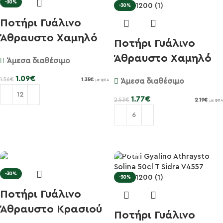
-30%
-30%
Ποτήρι Γυάλινο
Άθραυστο Χαμηλό
Ποτήρι Γυάλινο
23cl Sidr...
Άθραυστο Χαμηλό
Άμεσα διαθέσιμο
47cl Menc...
1.09
€
1.56
€
1.35
€
Άμεσα διαθέσιμο
με ΦΠΑ
1.77
€
2.53
€
2.19
€
με ΦΠΑ
Προσθήκη στο καλάθι
Προσθήκη στο καλάθι
-30%
-30%
Ποτήρι Γυάλινο
Άθραυστο Κρασιού
Ποτήρι Γυάλινο