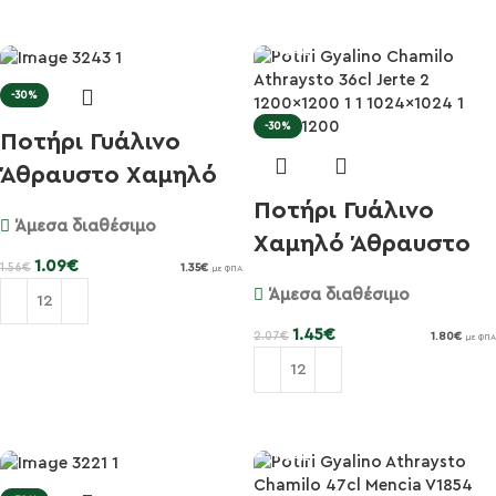
Προσθήκη στο καλάθι
-30%
-30%
Ποτήρι Γυάλινο
Άθραυστο Χαμηλό
23cl T-Ch...
Ποτήρι Γυάλινο
Άμεσα διαθέσιμο
Χαμηλό Άθραυστο
1.09
€
1.56
€
1.35
€
με ΦΠΑ
36cl Jert...
Άμεσα διαθέσιμο
1.45
€
2.07
€
1.80
€
με ΦΠΑ
Προσθήκη στο καλάθι
Προσθήκη στο καλάθι