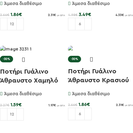
Άμεσα διαθέσιμο
Άμεσα διαθέσιμο
1.86
€
3.49
€
2.66
€
4.98
€
2.31
€
4.33
€
με ΦΠΑ
με ΦΠΑ
Προσθήκη στο καλάθι
Προσθήκη στο καλάθι
-30%
-30%
Ποτήρι Γυάλινο
Ποτήρι Γυάλινο
Άθραυστο Κρασιού
Άθραυστο Χαμηλό
47cl Pin...
29cl Nerv...
Άμεσα διαθέσιμο
Άμεσα διαθέσιμο
1.86
€
1.59
€
2.66
€
2.31
€
2.27
€
1.97
€
με ΦΠΑ
με ΦΠΑ
Προσθήκη στο καλάθι
Προσθήκη στο καλάθι