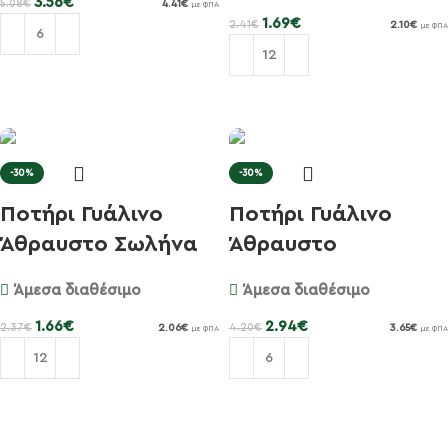
3.56
€
5.08
€
4.41
€
με ΦΠΑ
1.69
€
2.41
€
2.10
€
με ΦΠΑ
Προσθήκη στο καλάθι
Προσθήκη στο καλάθι
-30%
-30%
Ποτήρι Γυάλινο
Ποτήρι Γυάλινο
Άθραυστο Σωλήνα
Άθραυστο
50cl Jert...
Σαμπάνιας 17.5cl...
Άμεσα διαθέσιμο
Άμεσα διαθέσιμο
1.66
€
2.94
€
2.37
€
4.20
€
2.06
€
3.65
€
με ΦΠΑ
με ΦΠΑ
Προσθήκη στο καλάθι
Προσθήκη στο καλάθι