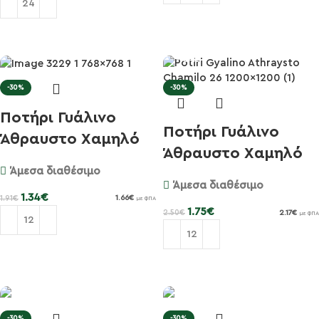
Προσθήκη στο καλάθι
Προσθήκη στο καλάθι
-30%
-30%
Ποτήρι Γυάλινο
Ποτήρι Γυάλινο
Άθραυστο Χαμηλό
Άθραυστο Χαμηλό
20cl Nerv...
Άμεσα διαθέσιμο
26.5cl Se...
Άμεσα διαθέσιμο
1.34
€
1.91
€
1.66
€
με ΦΠΑ
1.75
€
2.50
€
2.17
€
με ΦΠΑ
Προσθήκη στο καλάθι
Προσθήκη στο καλάθι
-30%
-30%