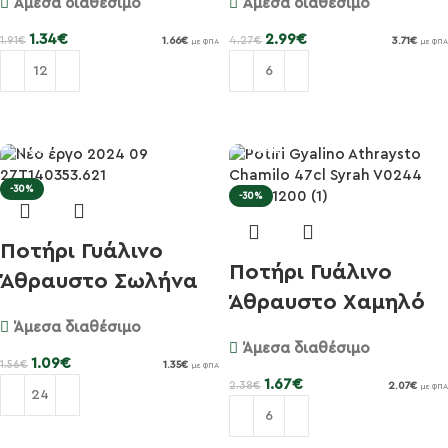
Άμεσα διαθέσιμο
Άμεσα διαθέσιμο
1.34
€
2.99
€
1.91
€
4.27
€
1.66
€
3.71
€
με ΦΠΑ
με ΦΠΑ
Προσθήκη στο καλάθι
Προσθήκη στο καλάθι
-30%
-30%
Ποτήρι Γυάλινο
Ποτήρι Γυάλινο
Άθραυστο Σωλήνα
Άθραυστο Χαμηλό
27cl Tuvi...
Άμεσα διαθέσιμο
47cl Syra...
Άμεσα διαθέσιμο
1.09
€
1.56
€
1.35
€
με ΦΠΑ
1.67
€
2.38
€
2.07
€
με ΦΠΑ
Προσθήκη στο καλάθι