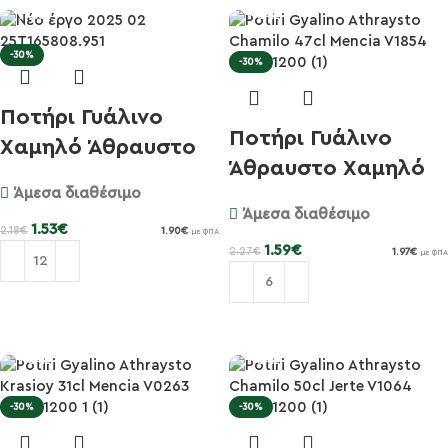
-30%
-30%
Ποτήρι Γυάλινο
Ποτήρι Γυάλινο
Χαμηλό Άθραυστο
Άθραυστο Χαμηλό
30cl Saph...
Άμεσα διαθέσιμο
35cl Menc...
Άμεσα διαθέσιμο
1.53
€
2.18
€
1.90
€
με ΦΠΑ
1.59
€
2.27
€
1.97
€
με ΦΠΑ
Προσθήκη στο καλάθι
Προσθήκη στο καλάθι
-30%
-30%