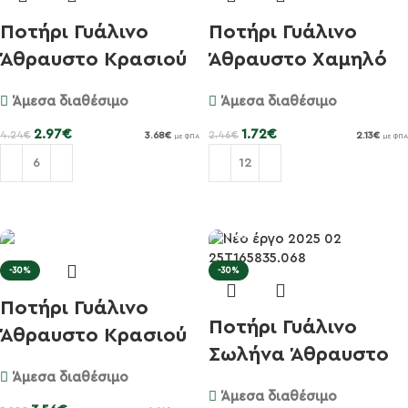
Ποτήρι Γυάλινο
Ποτήρι Γυάλινο
Άθραυστο Κρασιού
Άθραυστο Χαμηλό
31cl Men...
50cl Jert...
Άμεσα διαθέσιμο
Άμεσα διαθέσιμο
2.97
€
1.72
€
4.24
€
2.46
€
3.68
€
2.13
€
με ΦΠΑ
με ΦΠΑ
Προσθήκη στο καλάθι
Προσθήκη στο καλάθι
-30%
-30%
Ποτήρι Γυάλινο
Ποτήρι Γυάλινο
Άθραυστο Κρασιού
Σωλήνα Άθραυστο
44cl Men...
Άμεσα διαθέσιμο
36cl Saph...
Άμεσα διαθέσιμο