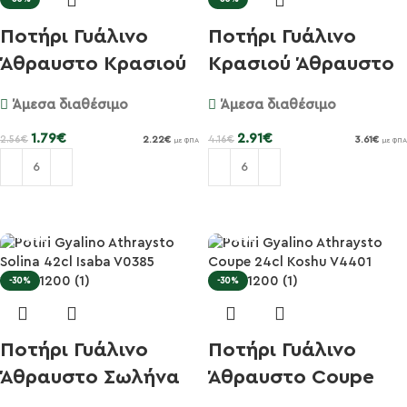
Ποτήρι Γυάλινο
Ποτήρι Γυάλινο
Άθραυστο Κρασιού
Κρασιού Άθραυστο
35cl Pin...
39cl Win...
Άμεσα διαθέσιμο
Άμεσα διαθέσιμο
1.79
€
2.91
€
2.56
€
4.16
€
2.22
€
3.61
€
με ΦΠΑ
με ΦΠΑ
Προσθήκη στο καλάθι
Προσθήκη στο καλάθι
-30%
-30%
Ποτήρι Γυάλινο
Ποτήρι Γυάλινο
Άθραυστο Σωλήνα
Άθραυστο Coupe
42cl Isab...
24cl Koshu...