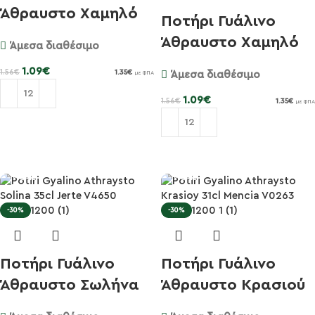
Άθραυστο Χαμηλό
Ποτήρι Γυάλινο
36cl Sidr...
Άθραυστο Χαμηλό
Άμεσα διαθέσιμο
33cl T-Pi...
1.09
€
1.56
€
1.35
€
Άμεσα διαθέσιμο
με ΦΠΑ
1.09
€
1.56
€
1.35
€
με ΦΠΑ
Προσθήκη στο καλάθι
Προσθήκη στο καλάθι
-30%
-30%
Ποτήρι Γυάλινο
Ποτήρι Γυάλινο
Άθραυστο Σωλήνα
Άθραυστο Κρασιού
35cl Jert...
44cl Men...