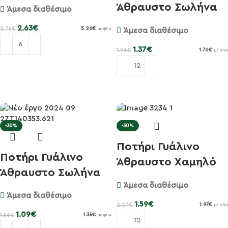
47cl Syr...
Άθραυστο Σωλήνα
Άμεσα διαθέσιμο
50cl T-Si...
2.63
€
3.76
€
3.26
€
Άμεσα διαθέσιμο
με ΦΠΑ
1.37
€
1.96
€
1.70
€
με ΦΠΑ
Προσθήκη στο καλάθι
Προσθήκη στο καλάθι
-30%
-30%
Ποτήρι Γυάλινο
Ποτήρι Γυάλινο
Άθραυστο Χαμηλό
Άθραυστο Σωλήνα
28cl Rock...
Άμεσα διαθέσιμο
31cl Tuvo...
Άμεσα διαθέσιμο
1.59
€
2.27
€
1.97
€
με ΦΠΑ
1.09
€
1.56
€
1.35
€
με ΦΠΑ