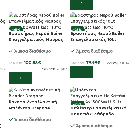
Προσθήκη στο καλάθι
-25%
-25%
Βραστήρας Νερού Boiler
Βραστήρας Νερού Boiler
Επαγγελματικός Μαύρος
Επαγγελματικός 10Lt
12Lt 1800Watt έως 1...
1200Watt έως 110°C
Άμεσα διαθέσιμο
Άμεσα διαθέσιμο
100.88
€
79.99
€
134.51
€
106.65
€
99.19
€
με ΦΠΑ
125.09
€
ΦΠΑ
με ΦΠΑ
Προσθήκη στο καλάθι
Προσθήκη στο καλάθι
Κανάτα Ανταλλακτική
-20%
-25%
Μπλέντερ Dragone
Μπλέντερ Επαγγελματικό
Με Καπάκι Αθόρυβο
Άμεσα διαθέσιμο
1500Watt 2Ltr
Άμεσα διαθέσιμο
ύ