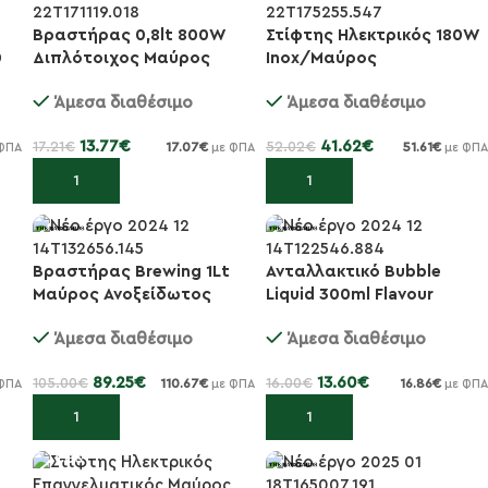
Βραστήρας 0,8lt 800W
Στίφτης Ηλεκτρικός 180W
-20%
-20%
0
Διπλότοιχος Μαύρος
Ιnox/Μαύρος
Ημιεπαγγελματικός
Άμεσα διαθέσιμο
Άμεσα διαθέσιμο
13.77
€
41.62
€
17.21
€
52.02
€
17.07
€
51.61
€
ΦΠΑ
με ΦΠΑ
με ΦΠΑ
Προσθήκη στο καλάθι
Προσθήκη στο καλάθι
Βραστήρας Brewing 1Lt
Ανταλλακτικό Bubble
-15%
-15%
Μαύρος Ανοξείδωτος
Liquid 300ml Flavour
1200W Ρυθμιζόμενης
Blaster
Άμεσα διαθέσιμο
Άμεσα διαθέσιμο
Θερμ...
89.25
€
13.60
€
105.00
€
16.00
€
110.67
€
16.86
€
ΦΠΑ
με ΦΠΑ
με ΦΠΑ
Προσθήκη στο καλάθι
Προσθήκη στο καλάθι