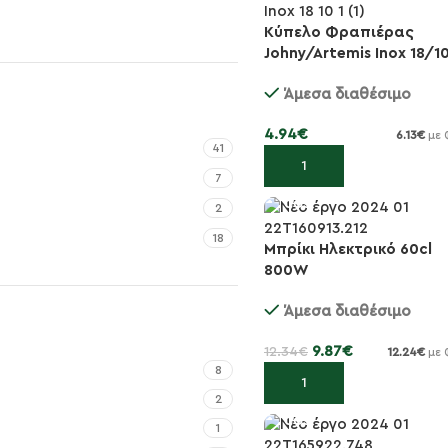
Κύπελο Φραπιέρας
Johny/Artemis Inox 18/1
Άμεσα διαθέσιμο
4.94
€
6.13
€
με 
41
Προσθήκη στο καλάθι
7
2
18
Μπρίκι Ηλεκτρικό 60cl
-20%
800W
Άμεσα διαθέσιμο
9.87
€
12.34
€
12.24
€
με 
8
Προσθήκη στο καλάθι
2
1