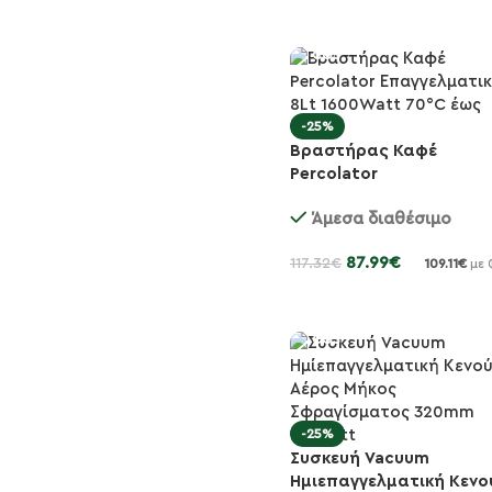
-25%
Βραστήρας Καφέ
Percolator
Επαγγελματικός 8Lt
Άμεσα διαθέσιμο
1600Watt 70°C έως 8...
87.99
€
117.32
€
109.11
€
με 
Προσθήκη στο καλάθι
-25%
Συσκευή Vacuum
Ημιεπαγγελματική Κενο