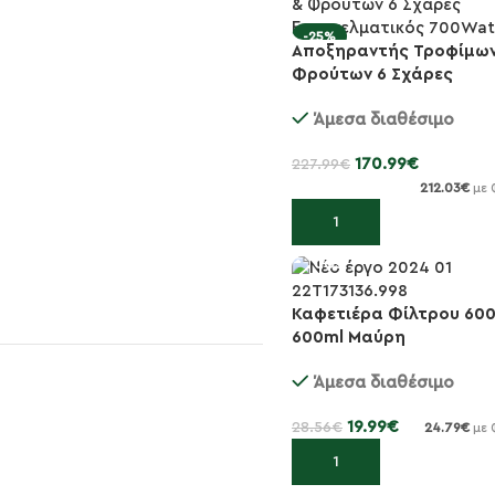
-25%
Αποξηραντής Τροφίμων
Φρούτων 6 Σχάρες
Επαγγελματικός 700Wa
Άμεσα διαθέσιμο
170.99
€
227.99
€
212.03
€
με 
Προσθήκη στο καλάθι
Καφετιέρα Φίλτρου 60
-30%
600ml Μαύρη
Άμεσα διαθέσιμο
19.99
€
28.56
€
24.79
€
με 
Προσθήκη στο καλάθι