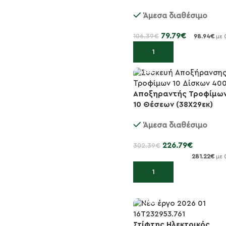
Αέρος Μήκος
Άμεσα διαθέσιμο
Σφραγίσματος 3...
79.79
€
106.39
€
98.94
€
με 
Προσθήκη στο καλάθι
Αποξηραντής Τροφίμω
-25%
10 Θέσεων (38X29εκ)
42x46x44cm 400 Watt
Άμεσα διαθέσιμο
226.79
€
302.39
€
281.22
€
με 
Προσθήκη στο καλάθι
Στίφτης Ηλεκτρικός