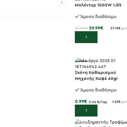
1
Μπλέντερ 1000W 1.5lt
-20%
Άμεσα διαθέσιμο
29.99
€
37.49
€
37.19
€
με 
Προσθήκη στο καλάθι
Σκόνη Καθαρισμού
-15%
Μηχανής Καφέ 60gr
Άμεσα διαθέσιμο
0.99
€
1.23
€
0.06 €/τεμ
με 
Προσθήκη στο καλάθι