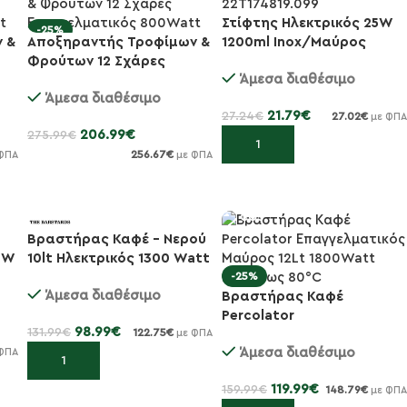
Στίφτης Ηλεκτρικός 25W
-25%
-20%
 &
Αποξηραντής Τροφίμων &
1200ml Ιnox/Μαύρος
Φρούτων 12 Σχάρες
Άμεσα διαθέσιμο
tt
Επαγγελματικός 800Watt
Άμεσα διαθέσιμο
21.79
€
27.24
€
27.02
€
με ΦΠΑ
206.99
€
275.99
€
Προσθήκη στο καλάθι
256.67
€
ΦΠΑ
με ΦΠΑ
Προσθήκη στο καλάθι
Βραστήρας Καφέ – Νερού
0W
10lt Ηλεκτρικός 1300 Watt
-25%
-25%
Άμεσα διαθέσιμο
Βραστήρας Καφέ
Percolator
98.99
€
131.99
€
122.75
€
με ΦΠΑ
Επαγγελματικός Μαύρος
Άμεσα διαθέσιμο
ΦΠΑ
12Lt 1800Watt 70...
Προσθήκη στο καλάθι
119.99
€
159.99
€
148.79
€
με ΦΠΑ