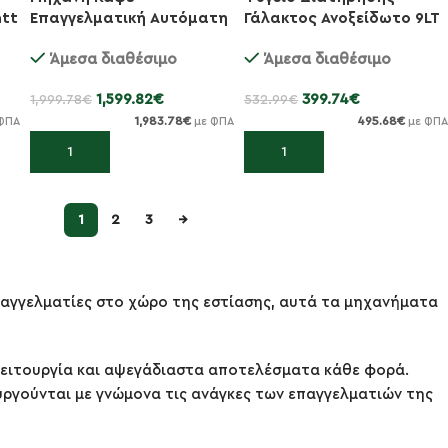
-20%
-25%
att
Επαγγελματική Αυτόματη
Γάλακτος Ανοξείδωτο 9LT
1300w Touch Screen
Touch Screen Για Επαγγ...
Άμεσα διαθέσιμο
Άμεσα διαθέσιμο
1,599.82
€
399.74
€
1,999.78
€
532.99
€
1,983.78
€
495.68
€
ΦΠΑ
με ΦΠΑ
με ΦΠΑ
Προσθήκη στο καλάθι
Προσθήκη στο καλάθι
1
2
3
→
παγγελματίες στο χώρο της εστίασης, αυτά τα μηχανήματα
λειτουργία και αψεγάδιαστα αποτελέσματα κάθε φορά.
ργούνται με γνώμονα τις ανάγκες των επαγγελματιών της