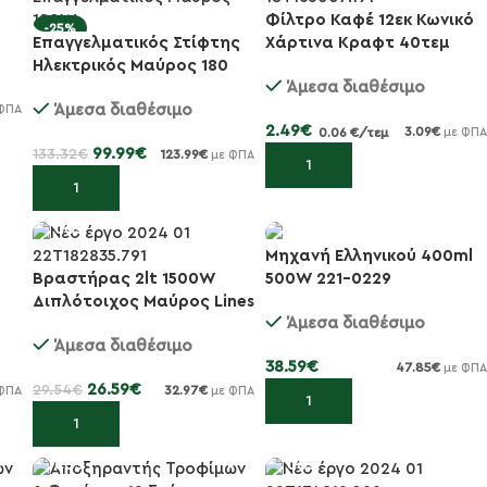
Φίλτρο Καφέ 12εκ Κωνικό
-10%
-25%
Επαγγελματικός Στίφτης
Χάρτινα Κραφτ 40τεμ
Ηλεκτρικός Μαύρος 180
Άμεσα διαθέσιμο
Watt
Άμεσα διαθέσιμο
ΦΠΑ
2.49
€
3.09
€
0.06 €/τεμ
με ΦΠΑ
99.99
€
133.32
€
123.99
€
με ΦΠΑ
Προσθήκη στο καλάθι
Προσθήκη στο καλάθι
Μηχανή Ελληνικού 400ml
Βραστήρας 2lt 1500W
500W 221-0229
-10%
Διπλότοιχος Μαύρος Lines
Άμεσα διαθέσιμο
Άμεσα διαθέσιμο
38.59
€
47.85
€
με ΦΠΑ
26.59
€
29.54
€
32.97
€
ΦΠΑ
με ΦΠΑ
Προσθήκη στο καλάθι
Προσθήκη στο καλάθι