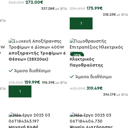
272.00
€
340.00
€
175.99
€
234.65
€
337.28
€
με ΦΠΑ
218.23
€
με ΦΠΑ
Προσθήκη στο καλάθι
ΦΠΑ
Προσθήκη στο καλάθι
ν
Αποξηραντής Τροφίμων 6
-25%
-25%
Θέσεων (28X20εκ)
Ηλεκτρικός
32x36x35cm 400 Watt
Παγοθραύστης
Άμεσα διαθέσιμο
Επαγγελματικός Τρίμα
Άμεσα διαθέσιμο
250 Watt
159.99
€
213.32
€
198.39
€
με ΦΠΑ
319.49
€
425.99
€
ΦΠΑ
Προσθήκη στο καλάθι
396.17
€
με ΦΠΑ
Προσθήκη στο καλάθι
Μηχανή Καφέ
Ψυγείο Διατήρησης