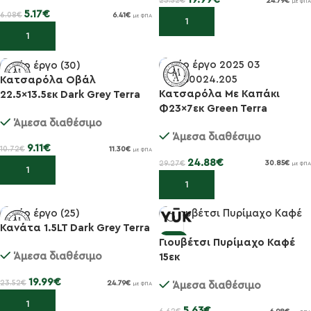
23.52
€
24.79
€
με ΦΠΑ
5.17
€
6.08
€
6.41
€
με ΦΠΑ
Προσθήκη στο καλάθι
Προσθήκη στο καλάθι
Κατσαρόλα Οβάλ
Κατσαρόλα Με Καπάκι
22.5×13.5εκ Dark Grey Terra
-15%
-15%
Φ23×7εκ Green Terra
Άμεσα διαθέσιμο
Άμεσα διαθέσιμο
9.11
€
10.72
€
11.30
€
με ΦΠΑ
24.88
€
29.27
€
30.85
€
με ΦΠΑ
Προσθήκη στο καλάθι
Προσθήκη στο καλάθι
Κανάτα 1.5LT Dark Grey Terra
-15%
Γιουβέτσι Πυρίμαχο Καφέ
-15%
Άμεσα διαθέσιμο
15εκ
19.99
€
23.52
€
24.79
€
Άμεσα διαθέσιμο
με ΦΠΑ
Προσθήκη στο καλάθι
5.63
€