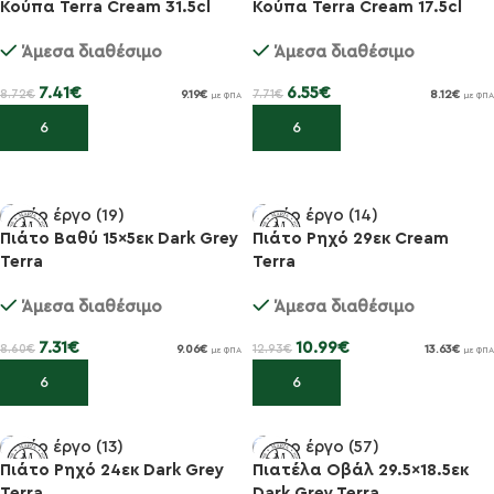
Κούπα Terra Cream 31.5cl
Κούπα Terra Cream 17.5cl
-15%
-15%
Άμεσα διαθέσιμο
Άμεσα διαθέσιμο
7.41
€
6.55
€
8.72
€
7.71
€
9.19
€
8.12
€
με ΦΠΑ
με ΦΠΑ
Προσθήκη στο καλάθι
Προσθήκη στο καλάθι
Πιάτο Βαθύ 15×5εκ Dark Grey
Πιάτο Ρηχό 29εκ Cream
Terra
Terra
-15%
-15%
Άμεσα διαθέσιμο
Άμεσα διαθέσιμο
7.31
€
10.99
€
8.60
€
12.93
€
9.06
€
13.63
€
με ΦΠΑ
με ΦΠΑ
Προσθήκη στο καλάθι
Προσθήκη στο καλάθι
Πιάτο Ρηχό 24εκ Dark Grey
Πιατέλα Οβάλ 29.5×18.5εκ
Terra
Dark Grey Terra