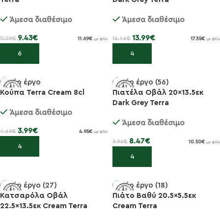
-15%
-15%
Άμεσα διαθέσιμο
Άμεσα διαθέσιμο
9.43
€
13.99
€
11.09
€
16.46
€
11.69
€
17.35
€
με ΦΠΑ
με ΦΠΑ
Προσθήκη στο καλάθι
Προσθήκη στο καλάθι
Κούπα Terra Cream 8cl
Πιατέλα Οβάλ 20×13.5εκ
Dark Grey Terra
-15%
-15%
Άμεσα διαθέσιμο
Άμεσα διαθέσιμο
3.99
€
4.69
€
4.95
€
με ΦΠΑ
8.47
€
9.96
€
10.50
€
με ΦΠΑ
Προσθήκη στο καλάθι
Προσθήκη στο καλάθι
Κατσαρόλα Οβάλ
Πιάτο Βαθύ 20.5×5.5εκ
22.5×13.5εκ Cream Terra
Cream Terra
-15%
-15%