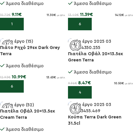
Άμεσα διαθέσιμο
Άμεσα διαθέσιμο
9.11
€
11.39
€
10.72
€
13.40
€
11.30
€
14.12
€
με ΦΠΑ
με ΦΠΑ
Προσθήκη στο καλάθι
Προσθήκη στο καλάθι
Πιάτο Ρηχό 29εκ Dark Grey
Πιατέλα Οβάλ 20×13.5εκ
Terra
-15%
-15%
Green Terra
Άμεσα διαθέσιμο
Άμεσα διαθέσιμο
10.99
€
12.93
€
13.63
€
με ΦΠΑ
8.47
€
9.96
€
10.50
€
με ΦΠΑ
Προσθήκη στο καλάθι
Προσθήκη στο καλάθι
Πιατέλα Οβάλ 20×13.5εκ
Κούπα Terra Dark Green
Cream Terra
-15%
-15%
31.5cl
Άμεσα διαθέσιμο