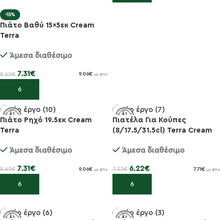
-15%
Πιάτο Βαθύ 15×5εκ Cream
Terra
Άμεσα διαθέσιμο
7.31
€
8.60
€
9.06
€
με ΦΠΑ
Προσθήκη στο καλάθι
Πιάτο Ρηχό 19.5εκ Cream
Πιατέλα Για Κούπες
Terra
(8/17.5/31.5cl) Terra Cream
-15%
-15%
20×13.5εκ
Άμεσα διαθέσιμο
Άμεσα διαθέσιμο
7.31
€
6.22
€
8.60
€
7.32
€
9.06
€
7.71
€
με ΦΠΑ
με ΦΠΑ
Προσθήκη στο καλάθι
Προσθήκη στο καλάθι