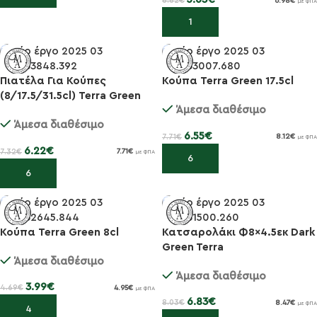
6.62
€
6.98
€
με ΦΠΑ
Προσθήκη στο καλάθι
Πιατέλα Για Κούπες
Κούπα Terra Green 17.5cl
-15%
-15%
(8/17.5/31.5cl) Terra Green
Άμεσα διαθέσιμο
20×13.5εκ
Άμεσα διαθέσιμο
6.55
€
7.71
€
8.12
€
με ΦΠΑ
6.22
€
7.32
€
7.71
€
με ΦΠΑ
Προσθήκη στο καλάθι
Προσθήκη στο καλάθι
Κούπα Terra Green 8cl
Κατσαρολάκι Φ8×4.5εκ Dark
-15%
-15%
Green Terra
Άμεσα διαθέσιμο
Άμεσα διαθέσιμο
3.99
€
4.69
€
4.95
€
με ΦΠΑ
6.83
€
8.03
€
8.47
€
με ΦΠΑ
Προσθήκη στο καλάθι