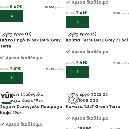
Άμεσα διαθέσιμο
8.47
€
9.96
€
10.50
€
με ΦΠΑ
7.41
€
8.72
€
9.19
€
με ΦΠΑ
Προσθήκη στο καλάθι
Προσθήκη στο καλάθι
Πιάτο Ρηχό 19.5εκ Dark Grey
Κούπα Terra Dark Grey 31.5cl
Terra
-15%
-15%
Άμεσα διαθέσιμο
Άμεσα διαθέσιμο
7.41
€
8.72
€
9.19
€
με ΦΠΑ
7.31
€
8.60
€
9.06
€
με ΦΠΑ
Προσθήκη στο καλάθι
Προσθήκη στο καλάθι
-15%
Σαχάνι Στρόγγυλο Πυρίμαχο
Κανάτα 1.5LT Green Terra
-15%
Καφέ 19εκ
Άμεσα διαθέσιμο
Άμεσα διαθέσιμο
19.99
€