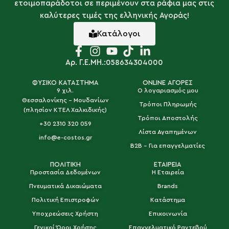
ετοιμοπαράδοτοι σε περιμένουν στα ράφια μας στις
καλύτερες τιμές της ελληνικής Αγοράς!
Κατάλογοι
Αρ. Γ.Ε.ΜΗ.:058634304000
ΦΥΣΙΚΟ ΚΑΤΑΣΤΗΜΑ
ONLINE ΑΓΟΡΕΣ
9 χιλ.
Ο λογαριασμός μου
Θεσσαλονίκης - Μουδανίων
Τρόποι Πληρωμής
(πλησίον ΚΤΕΛ Χαλκιδικής)
Τρόποι Αποστολής
+30 2310 320 059
Λίστα Αγαπημένων
info@e-costos.gr
B2B - Για επαγγελματίες
ΠΟΛΙΤΙΚΗ
ΕΤΑΙΡΕΙΑ
Προστασία Δεδομένων
Η Εταιρεία
Πνευματικά Δικαιώματα
Brands
Πολιτική Επιστροφών
Κατάστημα
Υποχρεώσεις Χρήστη
Επικοινωνία
Γενικοί Όροι Χρήσης
Επαγγελματικό Ραντεβού