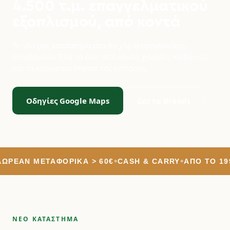
4.500 τ.μ. επαγγελματικού
εξοπλισμού, από κοντά
Το νέο μας κατάστημα στο 9ο χλμ Θεσσαλονίκης–
Μουδανίων. Έλα να δεις από κοντά χιλιάδες κωδικούς
και τα κορυφαία brands της εστίασης.
Οδηγίες Google Maps
Δες τα Brands
ΡΕΆΝ ΜΕΤΑΦΟΡΙΚΆ > 60€
CASH & CARRY
ΑΠΌ ΤΟ 1991
ΝΕΟ ΚΑΤΑΣΤΗΜΑ