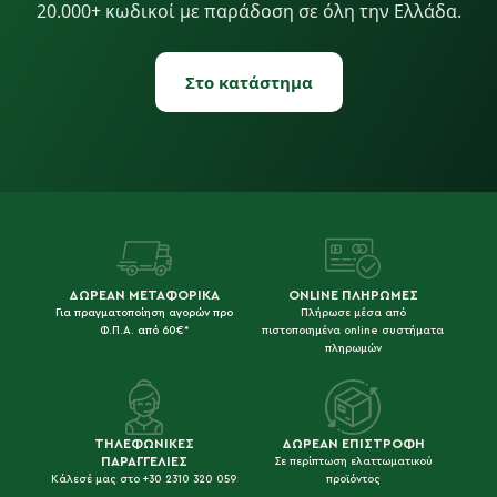
20.000+ κωδικοί με παράδοση σε όλη την Ελλάδα.
Στο κατάστημα
LUIGI BORMIOLI
ARTEMIS
BISETTI
PINTI INOX
ΔΩΡΕΑΝ ΜΕΤΑΦΟΡΙΚΑ
ONLINE ΠΛΗΡΩΜΕΣ
Για πραγματοποίηση αγορών προ
Πλήρωσε μέσα από
Φ.Π.Α. από 60€*
πιστοποιημένα online συστήματα
πληρωμών
RONA
KITCHENAID
ΤΗΛΕΦΩΝΙΚΕΣ
ΔΩΡΕΑΝ ΕΠΙΣΤΡΟΦΗ
ΠΑΡΑΓΓΕΛΙΕΣ
Σε περίπτωση ελαττωματικού
Κάλεσέ μας στο +30 2310 320 059
προϊόντος