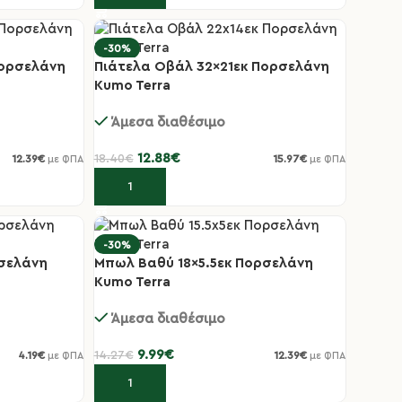
-30%
Πορσελάνη
Πιάτελα Οβάλ 32×21εκ Πορσελάνη
Kumo Terra
Άμεσα διαθέσιμο
12.88
€
18.40
€
12.39
€
15.97
€
με ΦΠΑ
με ΦΠΑ
Προσθήκη στο καλάθι
-30%
ρσελάνη
Μπωλ Βαθύ 18×5.5εκ Πορσελάνη
Kumo Terra
Άμεσα διαθέσιμο
9.99
€
14.27
€
4.19
€
12.39
€
με ΦΠΑ
με ΦΠΑ
Προσθήκη στο καλάθι