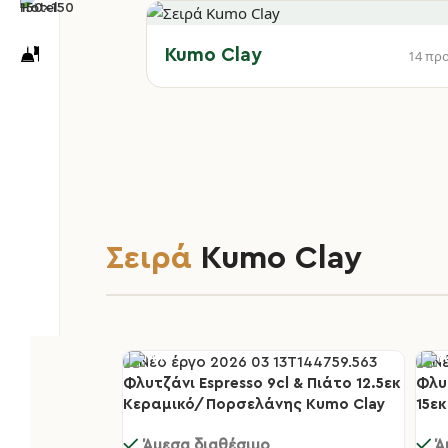
Kumo Clay
14 πρ
Σειρά
Kumo Clay
Φλυτζάνι Espresso 9cl & Πιάτο 12.5εκ
Φλυ
-30%
-3
Κεραμικό/Πορσελάνης Kumo Clay
15ε
Clay
Άμεσα διαθέσιμο
Ά