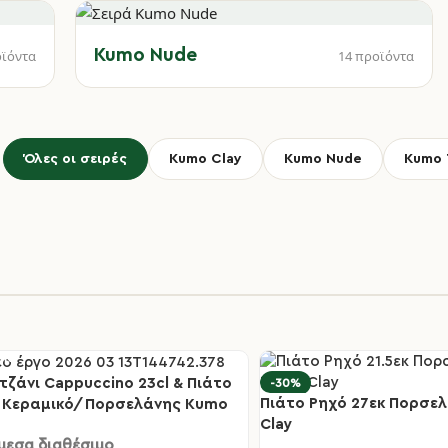
Kumo Nude
οϊόντα
14 προϊόντα
Όλες οι σειρές
Kumo Clay
Kumo Nude
Kumo 
τζάνι Cappuccino 23cl & Πιάτο
-30%
0%
Πιάτο Ρηχό 27εκ Πορσε
κ Κεραμικό/Πορσελάνης Kumo
Clay
μεσα διαθέσιμο