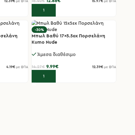
12.88
€
18.40
€
12.39
€
15.97
€
με ΦΠΑ
με ΦΠΑ
Προσθήκη στο καλάθι
-30%
ρσελάνη
Μπωλ Βαθύ 17×5.5εκ Πορσελάνη
Kumo Nude
Άμεσα διαθέσιμο
9.99
€
14.27
€
4.19
€
12.39
€
με ΦΠΑ
με ΦΠΑ
Προσθήκη στο καλάθι