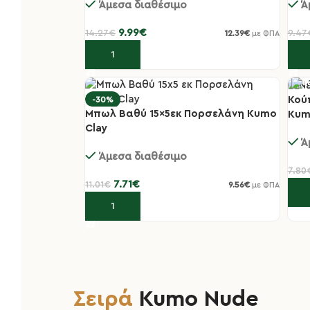
Άμεσα διαθέσιμο
Ά
9.99
€
14.27
€
9.47
12.39
€
με ΦΠΑ
Προσθήκη στο καλάθι
Πρ
Κού
-30%
-3
Μπωλ Βαθύ 15×5εκ Πορσελάνη Kumo
Kum
Clay
Ά
Άμεσα διαθέσιμο
7.80
7.71
€
11.01
€
9.56
€
με ΦΠΑ
Πρ
Προσθήκη στο καλάθι
Σειρά
Kumo Nude