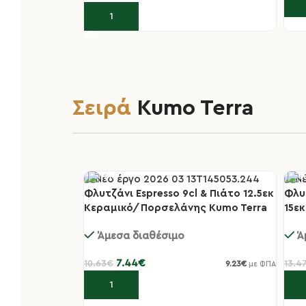
Πρ
Προσθήκη στο καλάθι
Σειρά
Kumo Terra
Φλυτζάνι Espresso 9cl & Πιάτο 12.5εκ
Φλυ
-30%
-3
Κεραμικό/Πορσελάνης Kumo Terra
15ε
Terr
Άμεσα διαθέσιμο
Ά
7.44
€
10.63
€
13.4
9.23
€
με ΦΠΑ
Προσθήκη στο καλάθι
Πρ