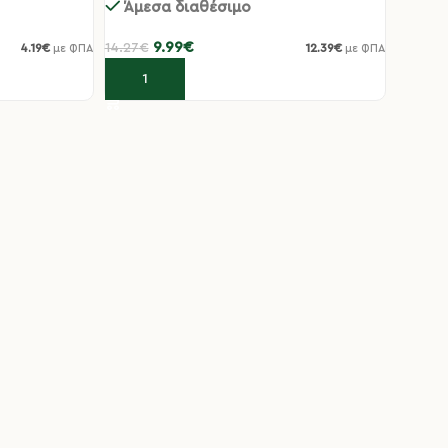
Άμεσα διαθέσιμο
9.99
€
14.27
€
4.19
€
12.39
€
με ΦΠΑ
με ΦΠΑ
Προσθήκη στο καλάθι