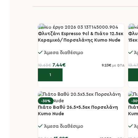
Φλυτζάνι Espresso 9cl & Πιάτο 12.5εκ
Φλυ
-30%
-3
Κεραμικό/Πορσελάνης Kumo Nude
15ε
Nud
Άμεσα διαθέσιμο
Ά
7.44
€
10.63
€
13.4
9.23
€
με ΦΠΑ
Προσθήκη στο καλάθι
Πρ
-30%
-3
Πιάτο Βαθύ 26.5×5.5εκ Πορσελάνη
Πιά
Kumo Nude
Kum
Άμεσα διαθέσιμο
Ά