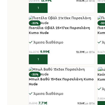
15.99
€
22.84
€
18.2
19.83
€
με ΦΠΑ
Προσθήκη στο καλάθι
Πρ
-30%
-3
Πιατέλα Οβάλ 25×17εκ Πορσελάνη
Πια
Kumo Nude
Kum
Άμεσα διαθέσιμο
Ά
9.99
€
14.27
€
9.47
12.39
€
με ΦΠΑ
Προσθήκη στο καλάθι
Πρ
Κού
-30%
-3
Μπωλ Βαθύ 15×5εκ Πορσελάνη Kumo
Kum
Nude
Ά
Άμεσα διαθέσιμο
7.80
7.71
€
11.01
€
9.56
€
με ΦΠΑ