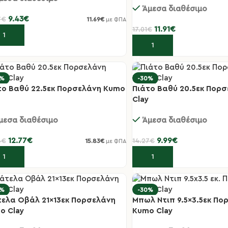
Άμεσα διαθέσιμο
9.43
€
7
€
11.69
€
με ΦΠΑ
11.91
€
17.01
€
οσθήκη στο καλάθι
Προσθήκη στο καλάθι
0%
-30%
το Βαθύ 22.5εκ Πορσελάνη Kumo
Πιάτο Βαθύ 20.5εκ Πορ
Clay
μεσα διαθέσιμο
Άμεσα διαθέσιμο
12.77
€
9.99
€
4
€
14.27
€
15.83
€
με ΦΠΑ
οσθήκη στο καλάθι
Προσθήκη στο καλάθι
0%
-30%
τελα Οβάλ 21×13εκ Πορσελάνη
Μπωλ Ντιπ 9.5×3.5εκ Πο
o Clay
Kumo Clay