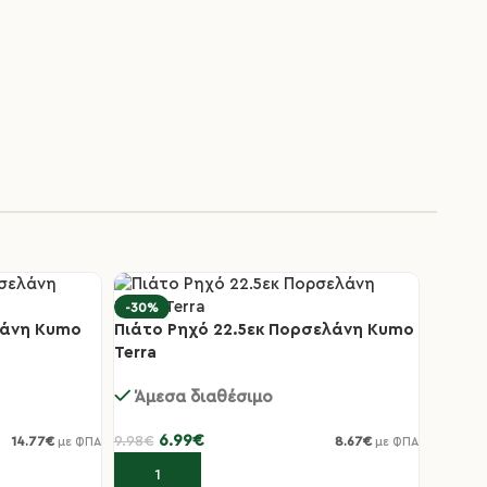
-30%
λάνη Kumo
Πιάτο Ρηχό 22.5εκ Πορσελάνη Kumo
Terra
Άμεσα διαθέσιμο
6.99
€
9.98
€
14.77
€
8.67
€
με ΦΠΑ
με ΦΠΑ
Προσθήκη στο καλάθι