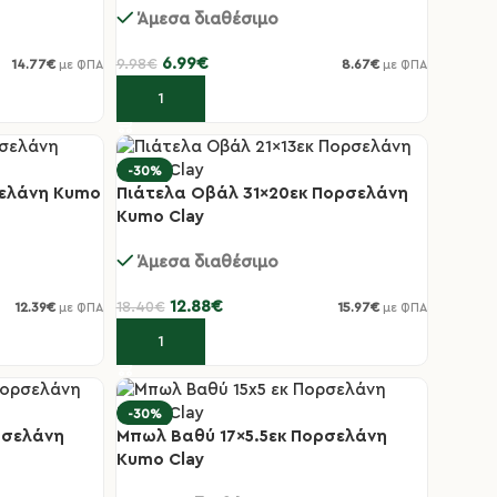
Άμεσα διαθέσιμο
6.99
€
9.98
€
14.77
€
8.67
€
με ΦΠΑ
με ΦΠΑ
Προσθήκη στο καλάθι
-30%
σελάνη Kumo
Πιάτελα Οβάλ 31×20εκ Πορσελάνη
Kumo Clay
Άμεσα διαθέσιμο
12.88
€
18.40
€
12.39
€
15.97
€
με ΦΠΑ
με ΦΠΑ
Προσθήκη στο καλάθι
-30%
ρσελάνη
Μπωλ Βαθύ 17×5.5εκ Πορσελάνη
Kumo Clay