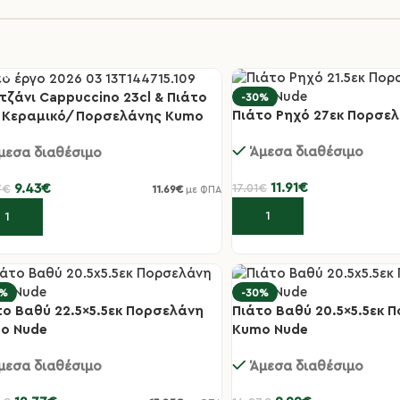
τζάνι Cappuccino 23cl & Πιάτο
-30%
0%
Πιάτο Ρηχό 27εκ Πορσε
κ Κεραμικό/Πορσελάνης Kumo
e
Άμεσα διαθέσιμο
μεσα διαθέσιμο
11.91
€
9.43
€
17.01
€
7
€
11.69
€
με ΦΠΑ
Προσθήκη στο καλάθι
οσθήκη στο καλάθι
0%
-30%
το Βαθύ 22.5×5.5εκ Πορσελάνη
Πιάτο Βαθύ 20.5×5.5εκ 
o Nude
Kumo Nude
μεσα διαθέσιμο
Άμεσα διαθέσιμο