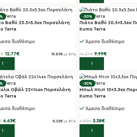
0%
-30%
το Βαθύ 23.5×5.5εκ Πορσελάνη
Πιάτο Βαθύ 20.5×5.5εκ 
o Terra
Kumo Terra
μεσα διαθέσιμο
Άμεσα διαθέσιμο
12.77
€
9.99
€
4
€
14.27
€
15.83
€
με ΦΠΑ
οσθήκη στο καλάθι
Προσθήκη στο καλάθι
0%
-30%
τελα Οβάλ 22×14εκ Πορσελάνη
Μπωλ Ντιπ 10×3.5εκ Πο
o Terra
Kumo Terra
μεσα διαθέσιμο
Άμεσα διαθέσιμο
6.63
€
3.38
€
€
4.83
€
8.22
€
με ΦΠΑ
οσθήκη στο καλάθι
Προσθήκη στο καλάθι