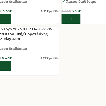
μεσα διαθέσιμο
Άμεσα διαθέσιμο
6.63
€
3.38
€
€
4.83
€
8.22
€
με ΦΠΑ
οσθήκη στο καλάθι
Προσθήκη στο καλάθι
πα Κεραμική/Πορσελάνης
0%
o Clay 36CL
μεσα διαθέσιμο
5.46
€
€
6.77
€
με ΦΠΑ
οσθήκη στο καλάθι