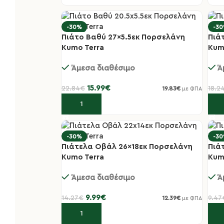
-30%
-3
Πιάτο Βαθύ 27×5.5εκ Πορσελάνη
Πιά
Kumo Terra
Kum
Άμεσα διαθέσιμο
Ά
15.99
€
22.84
€
18.2
19.83
€
με ΦΠΑ
Προσθήκη στο καλάθι
Πρ
-30%
-3
Πιάτελα Οβάλ 26×18εκ Πορσελάνη
Πιά
Kumo Terra
Kum
Άμεσα διαθέσιμο
Ά
9.99
€
14.27
€
9.47
12.39
€
με ΦΠΑ
Προσθήκη στο καλάθι
Πρ