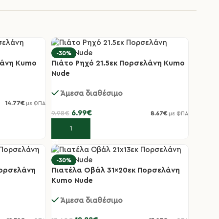
-30%
λάνη Kumo
Πιάτο Ρηχό 21.5εκ Πορσελάνη Kumo
Nude
Άμεσα διαθέσιμο
14.77
€
με ΦΠΑ
6.99
€
9.98
€
8.67
€
με ΦΠΑ
Προσθήκη στο καλάθι
-30%
Πορσελάνη
Πιατέλα Οβάλ 31×20εκ Πορσελάνη
Kumo Nude
Άμεσα διαθέσιμο