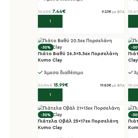
7.44
€
10.63
€
13.4
9.23
€
με ΦΠΑ
Προσθήκη στο καλάθι
Πρ
-30%
-3
Πιάτο Βαθύ 26.5×5.5εκ Πορσελάνη
Πιά
Kumo Clay
Clay
Άμεσα διαθέσιμο
Ά
15.99
€
22.84
€
18.2
19.83
€
με ΦΠΑ
Προσθήκη στο καλάθι
Πρ
-30%
-3
Πιάτελα Οβάλ 25×17εκ Πορσελάνη
Πιά
Kumo Clay
Kum