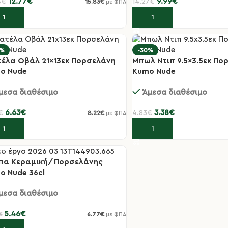
12.77
€
9.99
€
4
€
14.27
€
15.83
€
με ΦΠΑ
οσθήκη στο καλάθι
Προσθήκη στο καλάθι
0%
-30%
τέλα Οβάλ 21×13εκ Πορσελάνη
Μπωλ Ντιπ 9.5×3.5εκ Πο
o Nude
Kumo Nude
μεσα διαθέσιμο
Άμεσα διαθέσιμο
6.63
€
3.38
€
€
4.83
€
8.22
€
με ΦΠΑ
οσθήκη στο καλάθι
Προσθήκη στο καλάθι
πα Κεραμική/Πορσελάνης
0%
o Nude 36cl
μεσα διαθέσιμο
5.46
€
€
6.77
€
με ΦΠΑ