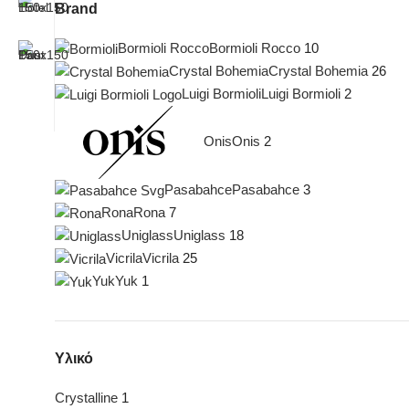
Brand
Bormioli Rocco
Bormioli Rocco
10
Crystal Bohemia
Crystal Bohemia
26
Luigi Bormioli
Luigi Bormioli
2
Onis
Onis
2
Pasabahce
Pasabahce
3
Rona
Rona
7
Uniglass
Uniglass
18
Vicrila
Vicrila
25
Yuk
Yuk
1
Υλικό
Crystalline
1