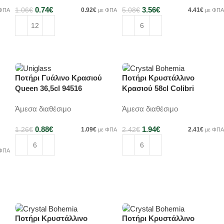
0.74
€
3.56
€
1.06
€
0.92
€
5.08
€
4.41
€
 ΦΠΑ
με ΦΠΑ
με ΦΠΑ
Προσθήκη στο καλάθι
Προσθήκη στο καλάθι
Ποτήρι Γυάλινο Κρασιού
Ποτήρι Κρυστάλλινο
-30%
-20%
Queen 36,5cl 94516
Κρασιού 58cl Colibri
4S032/580
Άμεσα διαθέσιμο
Άμεσα διαθέσιμο
0.88
€
1.94
€
1.26
€
1.09
€
2.42
€
2.41
€
με ΦΠΑ
με ΦΠΑ
 ΦΠΑ
Προσθήκη στο καλάθι
Προσθήκη στο καλάθι
Ποτήρι Κρυστάλλινο
Ποτήρι Κρυστάλλινο
-20%
-20%