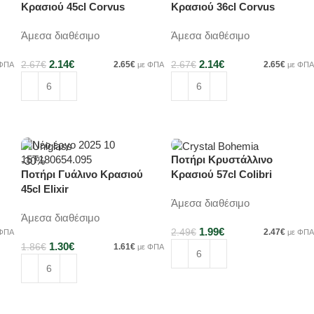
Κρασιού 45cl Corvus
Κρασιού 36cl Corvus
1SC69/450
1SC69/360
Άμεσα διαθέσιμο
Άμεσα διαθέσιμο
2.14
€
2.14
€
2.67
€
2.65
€
2.67
€
2.65
€
 ΦΠΑ
με ΦΠΑ
με ΦΠΑ
Προσθήκη στο καλάθι
Προσθήκη στο καλάθι
Ποτήρι Κρυστάλλινο
-30%
-20%
Ποτήρι Γυάλινο Κρασιού
Κρασιού 57cl Colibri
45cl Elixir
4S032/570
Άμεσα διαθέσιμο
Άμεσα διαθέσιμο
1.99
€
2.49
€
2.47
€
 ΦΠΑ
με ΦΠΑ
1.30
€
1.86
€
1.61
€
με ΦΠΑ
Προσθήκη στο καλάθι
Προσθήκη στο καλάθι