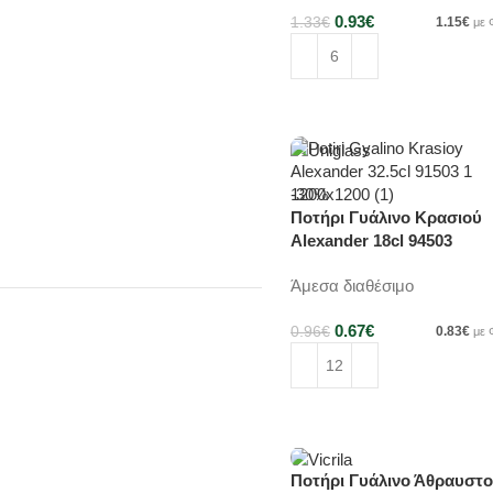
0.93
€
1.33
€
1.15
€
με
Προσθήκη στο καλάθι
-30%
Ποτήρι Γυάλινο Κρασιού
Alexander 18cl 94503
Άμεσα διαθέσιμο
0.67
€
0.96
€
0.83
€
με
Προσθήκη στο καλάθι
Ποτήρι Γυάλινο Άθραυστο
-30%