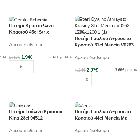
Προσθήκη στο καλάθι
Προσθήκη στο καλάθι
Ποτήρι Κρυστάλλινο
-20%
Κρασιού 45cl Strix
-30%
1SF73/450
Ποτήρι Γυάλινο Άθραυστο
Άμεσα διαθέσιμο
Κρασιού 31cl Mencia V0263
1.94
€
Άμεσα διαθέσιμο
2.42
€
2.41
€
 ΦΠΑ
με ΦΠΑ
2.97
€
4.24
€
3.68
€
με ΦΠΑ
Προσθήκη στο καλάθι
Προσθήκη στο καλάθι
Ποτήρι Γυάλινο Κρασιού
Ποτήρι Γυάλινο Άθραυστο
-30%
-30%
King 28cl 94512
Κρασιού 44cl Mencia Με
Διαγράμμιση 150ml...
Άμεσα διαθέσιμο
Άμεσα διαθέσιμο