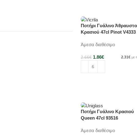
Προσθήκη στο καλάθι
Ποτήρι Γυάλινο Άθραυστο
-30%
Κρασιού 47cl Pinot V4333
Άμεσα διαθέσιμο
1.86
€
2.66
€
2.31
€
με
Προσθήκη στο καλάθι
Ποτήρι Γυάλινο Κρασιού
-30%
Queen 47cl 93516
Άμεσα διαθέσιμο