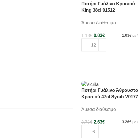
Ποτήρι Γυάλινο Κρασιού
-30%
King 38cl 91512
Άμεσα διαθέσιμο
0.83
€
1.18
€
1.03
€
με
Προσθήκη στο καλάθι
Ποτήρι Γυάλινο Άθραυστο
-30%
Κρασιού 47cl Syrah V0177
Άμεσα διαθέσιμο
2.63
€
3.76
€
3.26
€
με