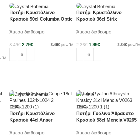
Ποτήρι Κρυστάλλινο
Ποτήρι Κρυστάλλινο
-20%
-20%
Κρασιού 50cl Columba Optic
Κρασιού 36cl Strix
1SΙ81/500
1SF73/360
Άμεσα διαθέσιμο
Άμεσα διαθέσιμο
2.79
€
1.89
€
3.49
€
3.46
€
2.36
€
2.34
€
με ΦΠΑ
με ΦΠΑ
 ΦΠΑ
Προσθήκη στο καλάθι
Προσθήκη στο καλάθι
-20%
-30%
Ποτήρι Κρυστάλλινο
Ποτήρι Γυάλινο Άθραυστο
Κρασιού 44cl Anser
Κρασιού 58cl Mencia V0265
1SF00/440
Άμεσα διαθέσιμο
Άμεσα διαθέσιμο