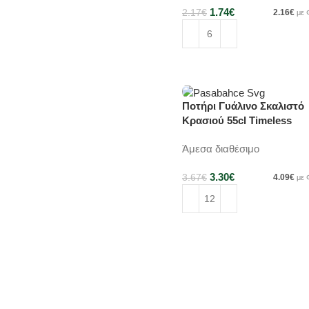
1.74
€
2.17
€
2.16
€
με
Προσθήκη στο καλάθι
Ποτήρι Γυάλινο Σκαλιστό
-10%
Κρασιού 55cl Timeless
440237
Άμεσα διαθέσιμο
3.30
€
3.67
€
4.09
€
με
Προσθήκη στο καλάθι