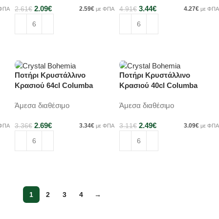
2.09
€
3.44
€
2.61
€
2.59
€
4.91
€
4.27
€
 ΦΠΑ
με ΦΠΑ
με ΦΠΑ
Προσθήκη στο καλάθι
Προσθήκη στο καλάθι
Ποτήρι Κρυστάλλινο
Ποτήρι Κρυστάλλινο
-20%
-20%
Κρασιού 64cl Columba
Κρασιού 40cl Columba
1SG80/640
1SG80/400
Άμεσα διαθέσιμο
Άμεσα διαθέσιμο
2.69
€
2.49
€
3.36
€
3.34
€
3.11
€
3.09
€
 ΦΠΑ
με ΦΠΑ
με ΦΠΑ
Προσθήκη στο καλάθι
Προσθήκη στο καλάθι
1
2
3
4
→