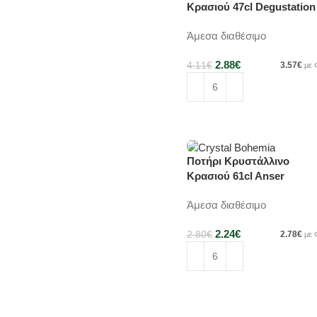
Κρασιού 47cl Degustation
V4690
Άμεσα διαθέσιμο
2.88
€
4.11
€
3.57
€
με
Προσθήκη στο καλάθι
Ποτήρι Κρυστάλλινο
-20%
Κρασιού 61cl Anser
1SF00/610
Άμεσα διαθέσιμο
2.24
€
2.80
€
2.78
€
με
Προσθήκη στο καλάθι