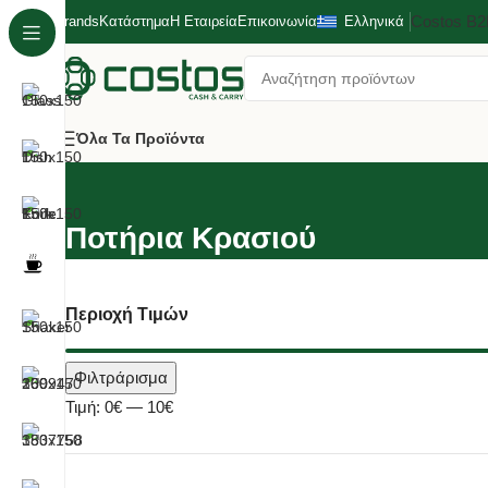
Costos Β
Brands
Κατάστημα
Η Εταιρεία
Επικοινωνία
Ελληνικά
Όλα Τα Προϊόντα
Ποτήρια Κρασιού
Περιοχή Τιμών
Φιλτράρισμα
Τιμή:
0€
—
10€