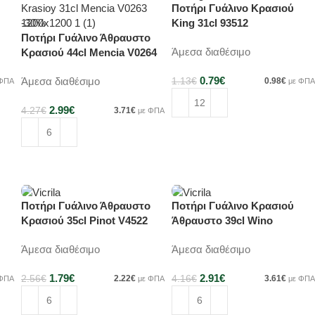
Ποτήρι Γυάλινο Κρασιού
-30%
-30%
King 31cl 93512
Ποτήρι Γυάλινο Άθραυστο
Άμεσα διαθέσιμο
Κρασιού 44cl Mencia V0264
0.79
€
Άμεσα διαθέσιμο
1.13
€
0.98
€
 ΦΠΑ
με ΦΠΑ
2.99
€
4.27
€
3.71
€
με ΦΠΑ
Προσθήκη στο καλάθι
Προσθήκη στο καλάθι
Ποτήρι Γυάλινο Άθραυστο
Ποτήρι Γυάλινο Κρασιού
-30%
-30%
Κρασιού 35cl Pinot V4522
Άθραυστο 39cl Wino
Άμεσα διαθέσιμο
Άμεσα διαθέσιμο
1.79
€
2.91
€
2.56
€
2.22
€
4.16
€
3.61
€
 ΦΠΑ
με ΦΠΑ
με ΦΠΑ