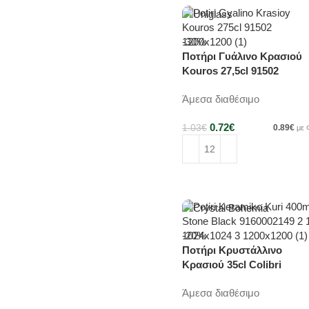
-30%
Ποτήρι Γυάλινο Κρασιού
Kouros 27,5cl 91502
Άμεσα διαθέσιμο
0.72
€
1.03
€
0.89
€
με
Προσθήκη στο καλάθι
-20%
Ποτήρι Κρυστάλλινο
Κρασιού 35cl Colibri
4S032/350
Άμεσα διαθέσιμο