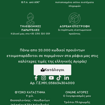
Φ.Π.Α. από 60€*
πιστοποιημένα online συστήματα
πληρωμών
ΤΗΛΕΦΩΝΙΚΕΣ
ΔΩΡΕΑΝ ΕΠΙΣΤΡΟΦΗ
ΠΑΡΑΓΓΕΛΙΕΣ
Σε περίπτωση ελαττωματικού
Κάλεσέ μας στο +30 2310 320 059
προϊόντος
Πάνω απο 20.000 κωδικοί προιόντων
ετοιμοπαράδοτοι σε περιμένουν στα ράφια μας στις
καλύτερες τιμές της ελληνικής Αγοράς!
Κατάλογοι
Αρ. Γ.Ε.ΜΗ.:058634304000
ΦΥΣΙΚΟ ΚΑΤΑΣΤΗΜΑ
ONLINE ΑΓΟΡΕΣ
9 χιλ.
Ο λογαριασμός μου
Θεσσαλονίκης - Μουδανίων
Τρόποι Πληρωμής
(πλησίον ΚΤΕΛ Χαλκιδικής)