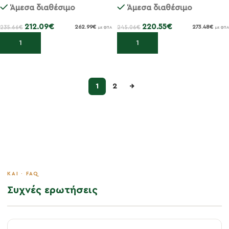
Άμεσα διαθέσιμο
Άμεσα διαθέσιμο
212.09
€
220.55
€
235.66
€
245.06
€
262.99
€
273.48
€
με ΦΠΑ
με ΦΠΑ
Προσθήκη στο καλάθι
Προσθήκη στο καλάθι
1
2
→
Συχνές ερωτήσεις