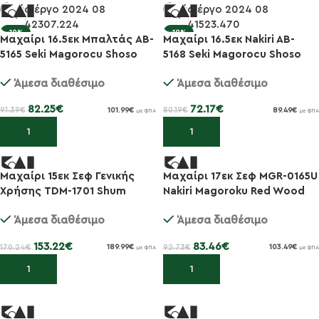
-10%
-10%
Μαχαίρι 16.5εκ Μπαλτάς AB-
Μαχαίρι 16.5εκ Nakiri AB-
5165 Seki Magorocu Shoso
5168 Seki Magorocu Shoso
Άμεσα διαθέσιμο
Άμεσα διαθέσιμο
82.25
€
72.17
€
91.39
€
80.19
€
101.99
€
89.49
€
με ΦΠΑ
με ΦΠΑ
Προσθήκη στο καλάθι
Προσθήκη στο καλάθι
Μαχαίρι 15εκ Σεφ Γενικής
Μαχαίρι 17εκ Σεφ MGR-0165U
-10%
-10%
Χρήσης TDM-1701 Shum
Nakiri Magoroku Red Wood
Premier Tim Maelzer
Άμεσα διαθέσιμο
Άμεσα διαθέσιμο
153.22
€
83.46
€
170.24
€
92.73
€
189.99
€
103.49
€
με ΦΠΑ
με ΦΠΑ
Προσθήκη στο καλάθι
Προσθήκη στο καλάθι