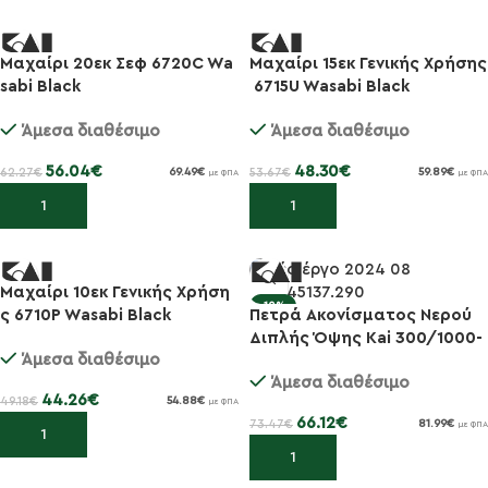
Μαχαίρι 20εκ Σεφ 6720C Wa
Μαχαίρι 15εκ Γενικής Χρήσης
-10%
-10%
sabi Black
6715U Wasabi Black
Άμεσα διαθέσιμο
Άμεσα διαθέσιμο
56.04
€
48.30
€
62.27
€
53.67
€
69.49
€
59.89
€
με ΦΠΑ
με ΦΠΑ
Προσθήκη στο καλάθι
Προσθήκη στο καλάθι
Μαχαίρι 10εκ Γενικής Χρήση
-10%
-10%
ς 6710P Wasabi Black
Πετρά Ακονίσματος Νερού
Διπλής Όψης Kai 300/1000-
Άμεσα διαθέσιμο
Kai 0708
Άμεσα διαθέσιμο
44.26
€
49.18
€
54.88
€
με ΦΠΑ
66.12
€
73.47
€
81.99
€
με ΦΠΑ
Προσθήκη στο καλάθι
Προσθήκη στο καλάθι