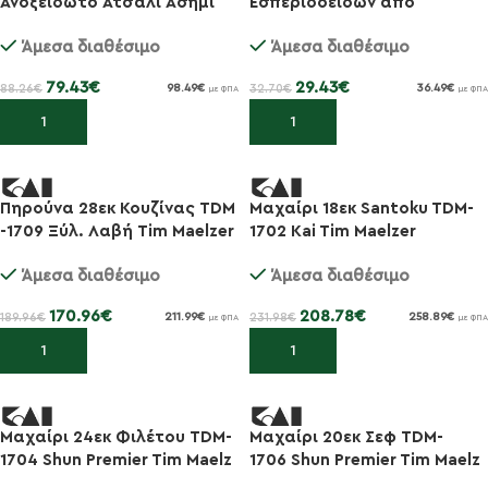
Ανοξείδωτο Ατσάλι Ασημί
Εσπεριδοειδών από
28x15cm DM-0900
Ανοξείδωτο Ατσάλι Μαύρος
Άμεσα διαθέσιμο
Άμεσα διαθέσιμο
PG-0001
79.43
€
29.43
€
88.26
€
32.70
€
98.49
€
36.49
€
με ΦΠΑ
με ΦΠΑ
Προσθήκη στο καλάθι
Προσθήκη στο καλάθι
Πηρούνα 28εκ Κουζίνας TDM
Μαχαίρι 18εκ Santoku TDM-
-10%
-10%
-1709 Ξύλ. Λαβή Tim Maelzer
1702 Kai Tim Maelzer
Άμεσα διαθέσιμο
Άμεσα διαθέσιμο
170.96
€
208.78
€
189.96
€
231.98
€
211.99
€
258.89
€
με ΦΠΑ
με ΦΠΑ
Προσθήκη στο καλάθι
Προσθήκη στο καλάθι
Μαχαίρι 24εκ Φιλέτου TDM-
Μαχαίρι 20εκ Σεφ TDM-
-10%
-10%
1704 Shun Premier Tim Maelz
1706 Shun Premier Tim Maelz
er
er