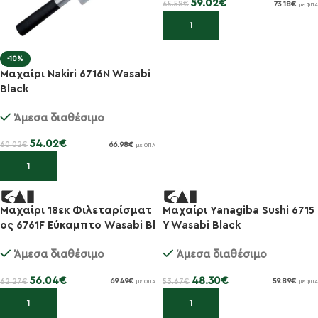
59.02
€
65.58
€
73.18
€
με ΦΠΑ
Προσθήκη στο καλάθι
-10%
Μαχαίρι Nakiri 6716N Wasabi
Black
Άμεσα διαθέσιμο
54.02
€
60.02
€
66.98
€
με ΦΠΑ
Προσθήκη στο καλάθι
Μαχαίρι 18εκ Φιλεταρίσματ
Μαχαίρι Yanagiba Sushi 6715
-10%
-10%
ος 6761F Εύκαμπτο Wasabi Bl
Y Wasabi Black
ack
Άμεσα διαθέσιμο
Άμεσα διαθέσιμο
56.04
€
48.30
€
62.27
€
53.67
€
69.49
€
59.89
€
με ΦΠΑ
με ΦΠΑ
Προσθήκη στο καλάθι
Προσθήκη στο καλάθι