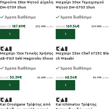
Πηρούνα 28εκ Ψητού Δίχαλη
Μαχαίρι 20εκ Τεμαχισμού
-10%
-10%
DM-0709 Shun
Ψητού DM-0703 Shun
Άμεσα διαθέσιμο
Άμεσα διαθέσιμο
187.89
€
169.34
€
208.77
€
188.16
€
232.98
€
209.98
€
με ΦΠΑ
με ΦΠΑ
Προσθήκη στο καλάθι
Προσθήκη στο καλάθι
Μαχαίρι 12εκ Γενικής Χρήσης
Μαχαίρι 23εκ Chef 6723C Bla
-10%
-10%
AB-5163 Seki Magoroku Shoso
ck Wasabi
Άμεσα διαθέσιμο
Άμεσα διαθέσιμο
50.39
€
68.54
€
55.99
€
76.16
€
62.48
€
84.99
€
με ΦΠΑ
με ΦΠΑ
Προσθήκη στο καλάθι
Προσθήκη στο καλάθι
Kai Orosigane Τρίφτης από
Kai Ichimatsu Τρίφτης
-10%
-10%