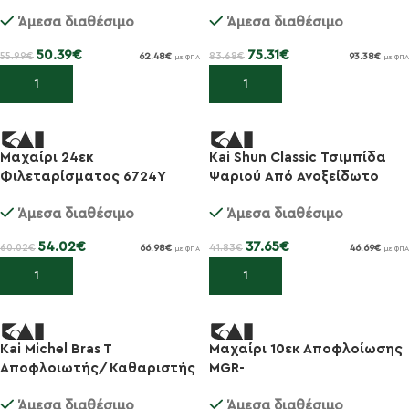
Wood
Άμεσα διαθέσιμο
Άμεσα διαθέσιμο
50.39
€
75.31
€
55.99
€
83.68
€
62.48
€
93.38
€
με ΦΠΑ
με ΦΠΑ
Προσθήκη στο καλάθι
Προσθήκη στο καλάθι
Μαχαίρι 24εκ
Kai Shun Classic Τσιμπίδα
-10%
-10%
Φιλεταρίσματος 6724Y
Ψαριού Aπό Ανοξείδωτο
Wasabi Black
Ατσάλι Λοξή 14cm BC-0751
Άμεσα διαθέσιμο
Άμεσα διαθέσιμο
54.02
€
37.65
€
60.02
€
41.83
€
66.98
€
46.69
€
με ΦΠΑ
με ΦΠΑ
Προσθήκη στο καλάθι
Προσθήκη στο καλάθι
Kai Michel Bras T
Μαχαίρι 10εκ Αποφλοίωσης
-10%
-10%
Αποφλοιωτής/Καθαριστής
MGR-
Φρούτων & Λαχανικών 9εκ
0100P Seki Magoroku Red Wo
Άμεσα διαθέσιμο
Άμεσα διαθέσιμο
DH-6000
od