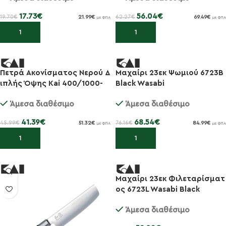
17.73
€
56.04
€
19.70
€
62.27
€
21.99
€
69.49
€
με ΦΠΑ
με ΦΠΑ
Προσθήκη στο καλάθι
Προσθήκη στο καλάθι
Πετρά Ακονίσματος Νερού Δ
Μαχαίρι 23εκ Ψωμιού 6723B
-10%
-10%
ιπλής Όψης Kai 400/1000-
Black Wasabi
Kai 0305
Άμεσα διαθέσιμο
Άμεσα διαθέσιμο
41.39
€
68.54
€
45.99
€
76.16
€
51.32
€
84.99
€
με ΦΠΑ
με ΦΠΑ
Προσθήκη στο καλάθι
Προσθήκη στο καλάθι
Μαχαίρι 23εκ Φιλεταρίσματ
-10%
ος 6723L Wasabi Black
Άμεσα διαθέσιμο