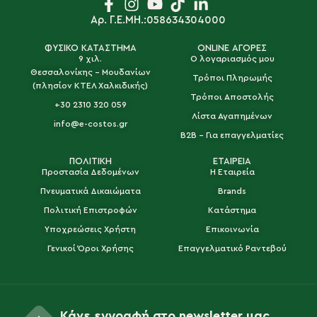
Αρ. Γ.Ε.ΜΗ.:058634304000
ΦΥΣΙΚΟ ΚΑΤΑΣΤΗΜΑ
ONLINE ΑΓΟΡΕΣ
9 χιλ.
Ο λογαριασμός μου
Θεσσαλονίκης - Μουδανίων
Τρόποι Πληρωμής
(πλησίον ΚΤΕΛ Χαλκιδικής)
Τρόποι Αποστολής
+30 2310 320 059
Λίστα Αγαπημένων
info@e-costos.gr
B2B - Για επαγγελματίες
ΠΟΛΙΤΙΚΗ
ΕΤΑΙΡΕΙΑ
Προστασία Δεδομένων
Η Εταιρεία
Πνευματικά Δικαιώματα
Brands
Πολιτική Επιστροφών
Κατάστημα
Υποχρεώσεις Χρήστη
Επικοινωνία
Γενικοί Όροι Χρήσης
Επαγγελματικό Ραντεβού
Κάνε εγγραφή στο newsletter μας