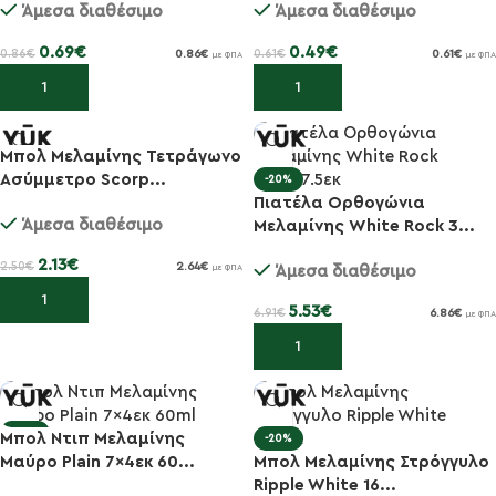
Άμεσα διαθέσιμο
Άμεσα διαθέσιμο
0.69
€
0.49
€
0.86
€
0.61
€
0.86
€
0.61
€
με ΦΠΑ
με ΦΠΑ
Προσθήκη στο καλάθι
Προσθήκη στο καλάθι
Μπολ Μελαμίνης Τετράγωνο
-15%
Ασύμμετρο Scorp...
-20%
Πιατέλα Ορθογώνια
Άμεσα διαθέσιμο
Μελαμίνης White Rock 3...
2.13
€
2.50
€
2.64
€
Άμεσα διαθέσιμο
με ΦΠΑ
Προσθήκη στο καλάθι
5.53
€
6.91
€
6.86
€
με ΦΠΑ
Προσθήκη στο καλάθι
-20%
Μπολ Ντιπ Μελαμίνης
-20%
Μαύρο Plain 7×4εκ 60...
Μπολ Μελαμίνης Στρόγγυλο
Ripple White 16...