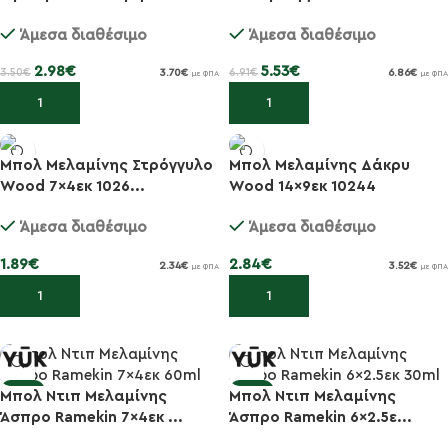
Άμεσα διαθέσιμο
Άμεσα διαθέσιμο
2.98
€
5.53
€
3.50
€
6.91
€
3.70
€
6.86
€
με ΦΠΑ
με ΦΠΑ
Προσθήκη στο καλάθι
Προσθήκη στο καλάθι
Μπολ Μελαμίνης Στρόγγυλο
Μπολ Μελαμίνης Δάκρυ
Wood 7×4εκ 1026...
Wood 14×9εκ 10244
Άμεσα διαθέσιμο
Άμεσα διαθέσιμο
1.89
€
2.84
€
2.34
€
3.52
€
με ΦΠΑ
με ΦΠΑ
Προσθήκη στο καλάθι
Προσθήκη στο καλάθι
-20%
-20%
Μπολ Ντιπ Μελαμίνης
Μπολ Ντιπ Μελαμίνης
Άσπρο Ramekin 7×4εκ ...
Άσπρο Ramekin 6×2.5ε...