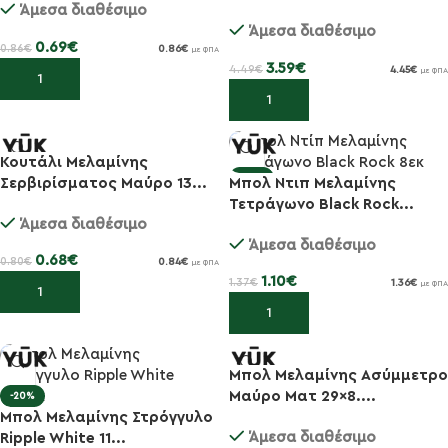
Άμεσα διαθέσιμο
Άμεσα διαθέσιμο
0.69
€
0.86
€
0.86
€
με ΦΠΑ
3.59
€
4.49
€
4.45
€
με ΦΠΑ
Προσθήκη στο καλάθι
Προσθήκη στο καλάθι
Κουτάλι Μελαμίνης
-15%
-20%
Σερβιρίσματος Μαύρο 13...
Μπολ Ντιπ Μελαμίνης
Τετράγωνο Black Rock...
Άμεσα διαθέσιμο
Άμεσα διαθέσιμο
0.68
€
0.80
€
0.84
€
με ΦΠΑ
1.10
€
1.37
€
1.36
€
με ΦΠΑ
Προσθήκη στο καλάθι
Προσθήκη στο καλάθι
Μπολ Μελαμίνης Ασύμμετρο
-15%
Μαύρο Ματ 29×8....
-20%
Μπολ Μελαμίνης Στρόγγυλο
Άμεσα διαθέσιμο
Ripple White 11...