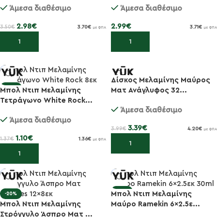
Άμεσα διαθέσιμο
Άμεσα διαθέσιμο
2.98
€
2.99
€
3.50
€
3.70
€
3.71
€
με ΦΠΑ
με ΦΠΑ
Προσθήκη στο καλάθι
Προσθήκη στο καλάθι
Δίσκος Μελαμίνης Μαύρος
-20%
-15%
Μπολ Ντιπ Μελαμίνης
Ματ Ανάγλυφος 32...
Τετράγωνο White Rock...
Άμεσα διαθέσιμο
Άμεσα διαθέσιμο
3.39
€
3.99
€
4.20
€
με ΦΠΑ
1.10
€
1.37
€
1.36
€
με ΦΠΑ
Προσθήκη στο καλάθι
Προσθήκη στο καλάθι
-20%
Μπολ Ντιπ Μελαμίνης
-20%
Μπολ Ντιπ Μελαμίνης
Μαύρο Ramekin 6×2.5ε...
Στρόγγυλο Άσπρο Ματ ...