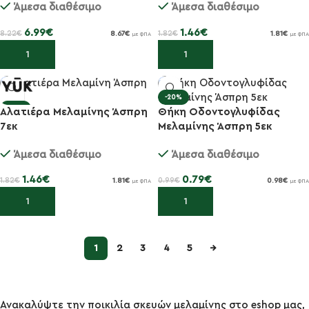
Άμεσα διαθέσιμο
Άμεσα διαθέσιμο
6.99
€
1.46
€
8.22
€
1.82
€
8.67
€
1.81
€
με ΦΠΑ
με ΦΠΑ
Προσθήκη στο καλάθι
Προσθήκη στο καλάθι
-20%
-20%
Αλατιέρα Μελαμίνης Άσπρη
Θήκη Οδοντογλυφίδας
7εκ
Μελαμίνης Άσπρη 5εκ
Άμεσα διαθέσιμο
Άμεσα διαθέσιμο
1.46
€
0.79
€
1.82
€
0.99
€
1.81
€
0.98
€
με ΦΠΑ
με ΦΠΑ
Προσθήκη στο καλάθι
Προσθήκη στο καλάθι
1
2
3
4
5
→
Ανακαλύψτε την ποικιλία σκευών μελαμίνης στο eshop μας,