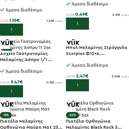
Άμεσα διαθέσιμο
Άμεσα διαθέσιμο
0.49
€
0.61
€
0.61
€
με ΦΠΑ
1.10
€
1.37
€
1.36
€
με ΦΠΑ
Προσθήκη στο καλάθι
Προσθήκη στο καλάθι
Μπολ Μελαμίνης Στρόγγυλο
-20%
-15%
Δοχείο Γαστρονομίας
Scorpios Φ12×6....
Μελαμίνης Άσπρο 1/1 ...
Άμεσα διαθέσιμο
Άμεσα διαθέσιμο
2.47
€
2.90
€
3.06
€
με ΦΠΑ
9.47
€
11.84
€
11.74
€
με ΦΠΑ
Προσθήκη στο καλάθι
Προσθήκη στο καλάθι
-15%
-20%
Πιατέλα Μελαμίνης
Πιατέλα Ορθογώνια
Ορθογώνια Μαύρη Ματ 23...
Μελαμίνης Black Rock 3...