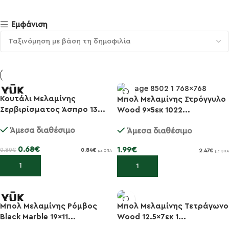
Εμφάνιση
Κουτάλι Μελαμίνης
Μπολ Μελαμίνης Στρόγγυλο
-15%
Σερβιρίσματος Άσπρο 13...
Wood 9×5εκ 1022...
Άμεσα διαθέσιμο
Άμεσα διαθέσιμο
0.68
€
1.99
€
0.80
€
0.84
€
2.47
€
με ΦΠΑ
με ΦΠΑ
Προσθήκη στο καλάθι
Προσθήκη στο καλάθι
Μπολ Μελαμίνης Ρόμβος
Μπολ Μελαμίνης Τετράγωνο
-15%
Black Marble 19x11...
Wood 12.5×7εκ 1...