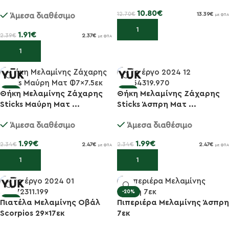
10.80
€
12.70
€
13.39
€
Άμεσα διαθέσιμο
με ΦΠΑ
Προσθήκη στο καλάθι
1.91
€
2.39
€
2.37
€
με ΦΠΑ
Προσθήκη στο καλάθι
-15%
-15%
Θήκη Μελαμίνης Ζάχαρης
Θήκη Μελαμίνης Ζάχαρης
Sticks Μαύρη Ματ ...
Sticks Άσπρη Ματ ...
Άμεσα διαθέσιμο
Άμεσα διαθέσιμο
1.99
€
1.99
€
2.34
€
2.34
€
2.47
€
2.47
€
με ΦΠΑ
με ΦΠΑ
Προσθήκη στο καλάθι
Προσθήκη στο καλάθι
-20%
-15%
Πιατέλα Μελαμίνης Οβάλ
Πιπεριέρα Μελαμίνης Άσπρη
Scorpios 29×17εκ
7εκ