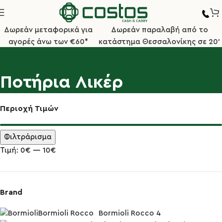
Δωρεάν μεταφορικά για
Δωρεάν παραλαβή από το
αγορές άνω των €60*
κατάστημα Θεσσαλονίκης σε 20'
Ποτήρια Λικέρ
Περιοχή Τιμών
Φιλτράρισμα
Τιμή:
0€
—
10€
Brand
Bormioli Rocco
Bormioli Rocco
4