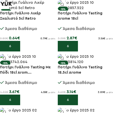
-15%
-20%
Ποτήρι Γυάλινο Λικέρ
Ποτήρι Γυάλινο Tasting
Σκαλιστό 5cl Retro
Arome 18cl
Άμεσα διαθέσιμο
Άμεσα διαθέσιμο
0.64
€
2.87
€
0.80
€
3.38
€
0.79
€
3.56
€
με ΦΠΑ
με ΦΠΑ
Προσθήκη στο καλάθι
Προσθήκη στο καλάθι
-15%
-15%
Ποτήρι Γυάλινο Tasting Με
Ποτήρι Γυάλινο Tasting
Πόδι 18cl Arom...
18.5cl Arome
Άμεσα διαθέσιμο
Άμεσα διαθέσιμο
3.67
€
3.14
€
4.32
€
3.69
€
4.55
€
3.89
€
με ΦΠΑ
με ΦΠΑ
Προσθήκη στο καλάθι
Προσθήκη στο καλάθι