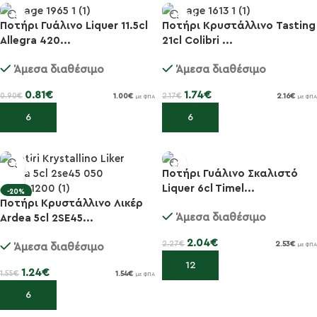
Ποτήρι Γυάλινο Liquer 11.5cl
Ποτήρι Κρυστάλλινο Tasting
Allegra 420...
21cl Colibri ...
-10%
-20%
Άμεσα διαθέσιμο
Άμεσα διαθέσιμο
0.81
€
1.74
€
0.90
€
2.17
€
1.00
€
2.16
€
με ΦΠΑ
με ΦΠΑ
Προσθήκη στο καλάθι
Προσθήκη στο καλάθι
Ποτήρι Γυάλινο Σκαλιστό
Liquer 6cl Timel...
-20%
-10%
Ποτήρι Κρυστάλλινο Λικέρ
Άμεσα διαθέσιμο
Ardea 5cl 2SE45...
2.04
€
2.27
€
2.53
€
Άμεσα διαθέσιμο
με ΦΠΑ
Προσθήκη στο καλάθι
1.24
€
1.55
€
1.54
€
με ΦΠΑ
Προσθήκη στο καλάθι