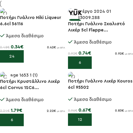
Ποτήρι Γυάλινο Niki Liqueur
-29%
-20%
6.6cl 56116
Ποτήρι Γυάλινο Σκαλιστό
Λικέρ 5cl Flappe...
Άμεσα διαθέσιμο
Άμεσα διαθέσιμο
0.34
€
0.48
€
0.42
€
με ΦΠΑ
0.74
€
0.92
€
0.92
€
με ΦΠΑ
Προσθήκη στο καλάθι
Προσθήκη στο καλάθι
Ποτήρι Γυάλινο Λικέρ Kouros
Ποτήρι Κρυστάλλινο Λικέρ
-30%
6cl 95502
6cl Corvus 1SC6...
-20%
Άμεσα διαθέσιμο
Άμεσα διαθέσιμο
0.67
€
1.79
€
0.96
€
0.83
€
2.24
€
2.22
€
με ΦΠΑ
με ΦΠΑ
Προσθήκη στο καλάθι
Προσθήκη στο καλάθι