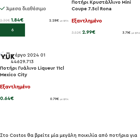
Ποτήρι Κρυστάλλινο Mini
Άμεσα διαθέσιμο
Coupe 7.5cl Rona
1.84
€
Εξαντλημένο
2.30
€
2.28
€
με ΦΠΑ
Προσθήκη στο καλάθι
2.99
€
3.52
€
3.71
€
με ΦΠΑ
Διαβάστε περισσότερα
Ποτήρι Γυάλινο Liqueur 11cl
Mexico City
Εξαντλημένο
0.64
€
0.79
€
με ΦΠΑ
Διαβάστε περισσότερα
Στο Costos θα βρείτε μία μεγάλη ποικιλία από ποτήρια για