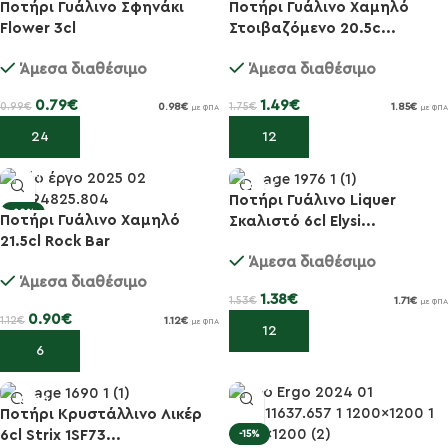
Ποτήρι Γυάλινο Σφηνάκι
Ποτήρι Γυάλινο Χαμηλό
Flower 3cl
Στοιβαζόμενο 20.5c...
Άμεσα διαθέσιμο
Άμεσα διαθέσιμο
0.79
€
1.49
€
0.99
€
1.75
€
0.98
€
1.85
€
με ΦΠΑ
με ΦΠΑ
Προσθήκη στο καλάθι
Προσθήκη στο καλάθι
Ποτήρι Γυάλινο Liquer
-20%
Ποτήρι Γυάλινο Χαμηλό
Σκαλιστό 6cl Elysi...
-10%
21.5cl Rock Bar
Άμεσα διαθέσιμο
Άμεσα διαθέσιμο
1.38
€
1.53
€
1.71
€
με ΦΠΑ
0.90
€
1.12
€
1.12
€
με ΦΠΑ
Προσθήκη στο καλάθι
Προσθήκη στο καλάθι
Ποτήρι Κρυστάλλινο Λικέρ
6cl Strix 1SF73...
-15%
-20%