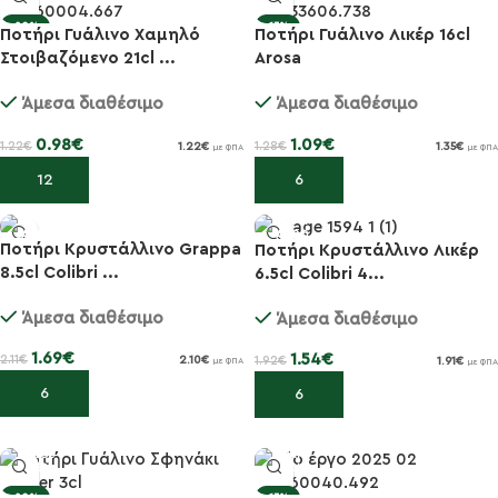
-20%
-15%
Ποτήρι Γυάλινο Χαμηλό
Ποτήρι Γυάλινο Λικέρ 16cl
Στοιβαζόμενο 21cl ...
Arosa
Άμεσα διαθέσιμο
Άμεσα διαθέσιμο
0.98
€
1.09
€
1.22
€
1.28
€
1.22
€
1.35
€
με ΦΠΑ
με ΦΠΑ
Προσθήκη στο καλάθι
Προσθήκη στο καλάθι
Ποτήρι Κρυστάλλινο Grappa
Ποτήρι Κρυστάλλινο Λικέρ
8.5cl Colibri ...
6.5cl Colibri 4...
-20%
-20%
Άμεσα διαθέσιμο
Άμεσα διαθέσιμο
1.69
€
1.54
€
2.11
€
2.10
€
1.92
€
1.91
€
με ΦΠΑ
με ΦΠΑ
Προσθήκη στο καλάθι
Προσθήκη στο καλάθι
-20%
-15%