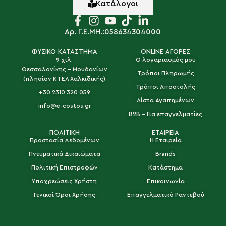
Κατάλογοι
Αρ. Γ.Ε.ΜΗ.:058634304000
ΦΥΣΙΚΟ ΚΑΤΑΣΤΗΜΑ
ONLINE ΑΓΟΡΕΣ
9 χιλ.
Ο λογαριασμός μου
Θεσσαλονίκης - Μουδανίων
Τρόποι Πληρωμής
(πλησίον ΚΤΕΛ Χαλκιδικής)
Τρόποι Αποστολής
+30 2310 320 059
Λίστα Αγαπημένων
info@e-costos.gr
B2B - Για επαγγελματίες
ΠΟΛΙΤΙΚΗ
ΕΤΑΙΡΕΙΑ
Προστασία Δεδομένων
Η Εταιρεία
Πνευματικά Δικαιώματα
Brands
Πολιτική Επιστροφών
Κατάστημα
Υποχρεώσεις Χρήστη
Επικοινωνία
Γενικοί Όροι Χρήσης
Επαγγελματικό Ραντεβού