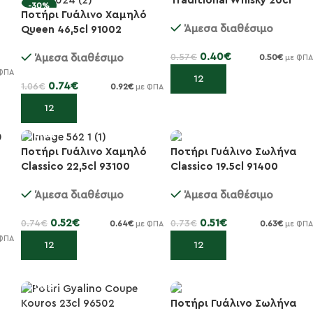
Traditional Whisky 20cl
-30%
-30%
Ποτήρι Γυάλινο Χαμηλό
53187
Άμεσα διαθέσιμο
Queen 46,5cl 91002
0.40
€
0.57
€
Άμεσα διαθέσιμο
0.50
€
με ΦΠΑ
ΦΠΑ
Προσθήκη στο καλάθι
0.74
€
1.06
€
0.92
€
με ΦΠΑ
Προσθήκη στο καλάθι
Ποτήρι Γυάλινο Σωλήνα
Ποτήρι Γυάλινο Χαμηλό
Classico 19.5cl 91400
Classico 22,5cl 93100
-30%
-30%
Άμεσα διαθέσιμο
Άμεσα διαθέσιμο
0.51
€
0.52
€
0.73
€
0.74
€
0.63
€
0.64
€
με ΦΠΑ
με ΦΠΑ
ΦΠΑ
Προσθήκη στο καλάθι
Προσθήκη στο καλάθι
Ποτήρι Γυάλινο Σωλήνα