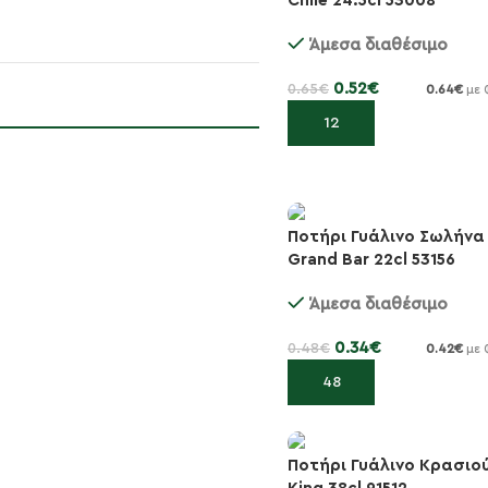
Chile 24.5cl 53008
-20%
Άμεσα διαθέσιμο
0.52
€
0.65
€
0.64
€
με 
Προσθήκη στο καλάθι
Ποτήρι Γυάλινο Σωλήνα
Grand Bar 22cl 53156
-29%
Άμεσα διαθέσιμο
0.34
€
0.48
€
0.42
€
με 
Προσθήκη στο καλάθι
Ποτήρι Γυάλινο Κρασιο