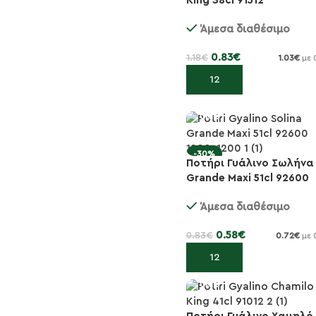
King 38cl 91512
-30%
Άμεσα διαθέσιμο
0.83
€
1.18
€
1.03
€
με 
Προσθήκη στο καλάθι
-30%
Ποτήρι Γυάλινο Σωλήνα
Grande Maxi 51cl 92600
Άμεσα διαθέσιμο
0.58
€
0.83
€
0.72
€
με 
Προσθήκη στο καλάθι