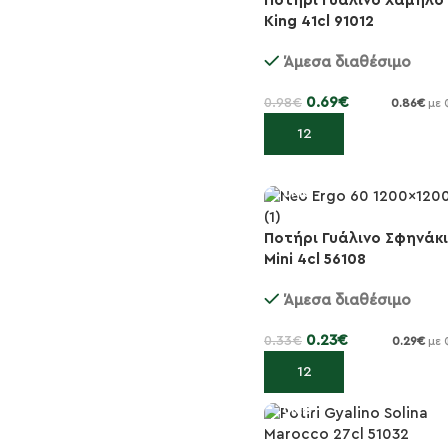
Ποτήρι Γυάλινο Χαμηλό
-30%
King 41cl 91012
Άμεσα διαθέσιμο
0.69
€
0.98
€
0.86
€
με 
Προσθήκη στο καλάθι
Ποτήρι Γυάλινο Σφηνάκι
-30%
Mini 4cl 56108
Άμεσα διαθέσιμο
0.23
€
0.33
€
0.29
€
με 
Προσθήκη στο καλάθι