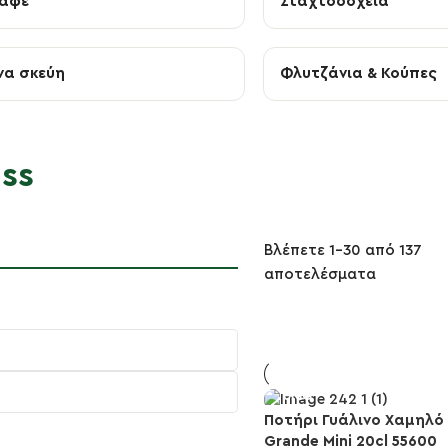
Καφέ
Σταχτοδοχεία
να σκεύη
Φλυτζάνια & Κούπες
ss
Βλέπετε 1–30 από 137
αποτελέσματα
Ποτήρι Γυάλινο Χαμηλό
Grande Mini 20cl 55600