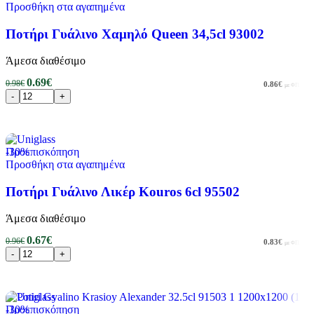
Προσθήκη στα αγαπημένα
Ποτήρι Γυάλινο Χαμηλό Queen 34,5cl 93002
Άμεσα διαθέσιμο
0.69
€
0.98
€
0.86
€
με ΦΠΑ
Προσθήκη στο καλάθι
-30%
Προεπισκόπηση
Προσθήκη στα αγαπημένα
Ποτήρι Γυάλινο Λικέρ Kouros 6cl 95502
Άμεσα διαθέσιμο
0.67
€
0.96
€
0.83
€
με ΦΠΑ
Προσθήκη στο καλάθι
-30%
Προεπισκόπηση