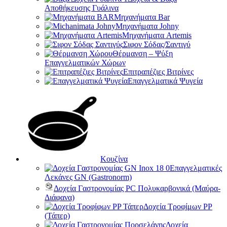
Αποθήκευσης Γυάλινα
Μηχανήματα Bar
Μηχανήματα Johny
Μηχανήματα Artemis
Σιφον Σόδας/Σαντιγύ
Θέρμανση – Ψύξη
Επαγγελματικών Χώρων
Επιτραπέζιες Βιτρίνες
Επαγγελματικά Ψυγεία
Κουζίνα
Επαγγελματικές
Λεκάνες GN (Gastronorm)
Δοχεία Γαστρονομίας PC Πολυκαρβονικά (Μαύρα-
Διάφανα)
Δοχεία Τροφίμων PP
(Τάπερ)
Δοχεία