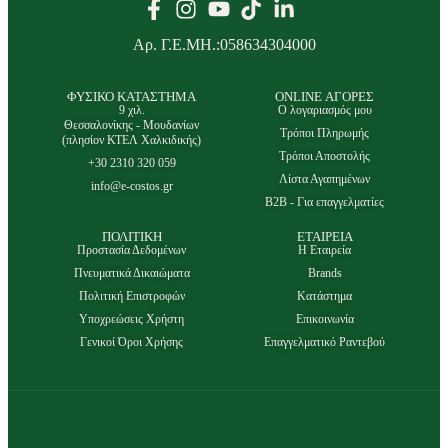
Αρ. Γ.Ε.ΜΗ.:058634304000
ΦΥΣΙΚΟ ΚΑΤΑΣΤΗΜΑ
ONLINE ΑΓΟΡΕΣ
9 χιλ.
Ο λογαριασμός μου
Θεσσαλονίκης - Μουδανίων
Τρόποι Πληρωμής
(πλησίον ΚΤΕΛ Χαλκιδικής)
Τρόποι Αποστολής
+30 2310 320 059
Λίστα Αγαπημένων
info@e-costos.gr
B2B - Για επαγγελματίες
ΠΟΛΙΤΙΚΗ
ΕΤΑΙΡΕΙΑ
Προστασία Δεδομένων
Η Εταιρεία
Πνευματικά Δικαιώματα
Brands
Πολιτική Επιστροφών
Κατάστημα
Υποχρεώσεις Χρήστη
Επικοινωνία
Γενικοί Όροι Χρήσης
Επαγγελματικό Ραντεβού