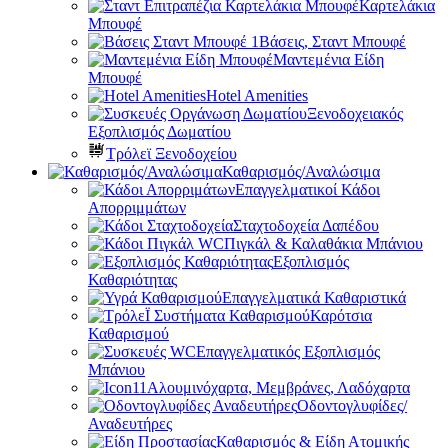
Καρτελάκια
Μπουφέ
Βάσεις, Σταντ Μπουφέ
Μαντεμένια Είδη
Μπουφέ
Hotel Amenities
Ξενοδοχειακός
Εξοπλισμός Δωματίου
Τρόλεϊ Ξενοδοχείου
Καθαρισμός/Αναλώσιμα
Επαγγελματικοί Κάδοι
Απορριμμάτων
Σταχτοδοχεία Δαπέδου
Πιγκάλ & Καλαθάκια Μπάνιου
Εξοπλισμός
Καθαριότητας
Επαγγελματικά Καθαριστικά
Καρότσια
Καθαρισμού
Επαγγελματικός Εξοπλισμός
Μπάνιου
Αλουμινόχαρτα, Μεμβράνες, Λαδόχαρτα
Οδοντογλυφίδες/
Αναδευτήρες
Καθαρισμός & Είδη Ατομικής