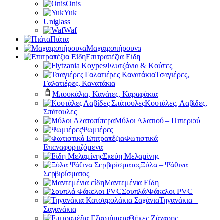
Onis
Yuk
Uniglass
Waf
Πιάτα
Μαχαιροπήρουνα
Επιτραπέζια Είδη
Φλυτζάνια & Κούπες
Τσαγιέρες,
Γαλατιέρες, Κανατάκια
Μπουκάλια, Κανάτες, Καραφάκια
Κουτάλες, Λαβίδες,
Σπάτουλες
Μύλοι Αλατιού – Πιπεριού
Ψωμιέρες
Φωτιστικά
Επαναφορτιζόμενα
Σκεύη Μελαμίνης
Ξύλα – Ψάθινα
Σερβιρίσματος
Μαντεμένια Είδη
Σουπλά/Φάκελοι PVC
Τηγανάκια –
Σαγανάκια
Θήκες Ζάχαρης –