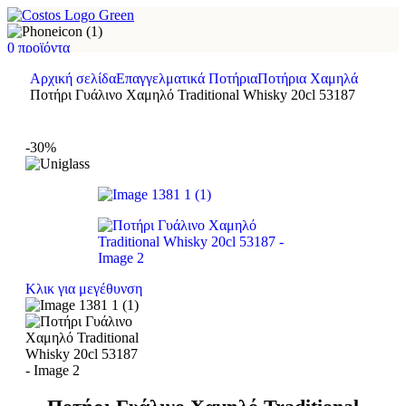
0
προϊόντα
Δωρεάν μεταφορικά για αγορές άνω των €60*
Αρχική σελίδα
Επαγγελματικά Ποτήρια
Ποτήρια Χαμηλά
Δωρεάν παραλαβή από το κατάστημα Θεσσαλονίκης σε 20'
Ποτήρι Γυάλινο Χαμηλό Traditional Whisky 20cl 53187
-30%
Κλικ για μεγέθυνση