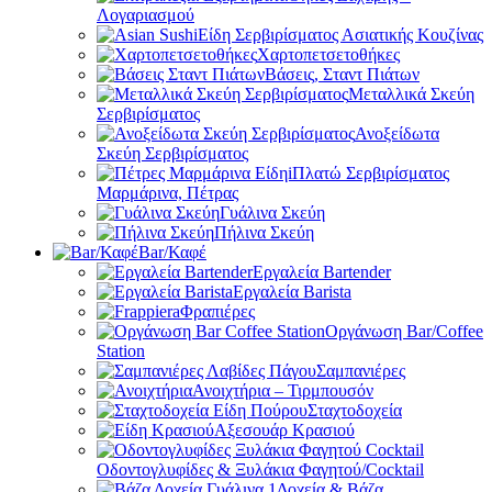
Λογαριασμού
Είδη Σερβιρίσματος Ασιατικής Κουζίνας
Χαρτοπετσετοθήκες
Βάσεις, Σταντ Πιάτων
Μεταλλικά Σκεύη
Σερβιρίσματος
Ανοξείδωτα
Σκεύη Σερβιρίσματος
Πλατώ Σερβιρίσματος
Μαρμάρινα, Πέτρας
Γυάλινα Σκεύη
Πήλινα Σκεύη
Bar/Καφέ
Εργαλεία Bartender
Εργαλεία Barista
Φραπιέρες
Οργάνωση Bar/Coffee
Station
Σαμπανιέρες
Ανοιχτήρια – Τιρμπουσόν
Σταχτοδοχεία
Αξεσουάρ Κρασιού
Οδοντογλυφίδες & Ξυλάκια Φαγητού/Cocktail
Δοχεία & Βάζα