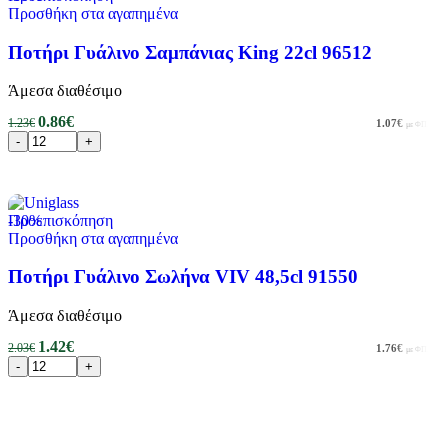
Προσθήκη στα αγαπημένα
Ποτήρι Γυάλινο Σαμπάνιας King 22cl 96512
Άμεσα διαθέσιμο
0.86
€
1.23
€
1.07
€
με ΦΠΑ
Προσθήκη στο καλάθι
-30%
Προεπισκόπηση
Προσθήκη στα αγαπημένα
Ποτήρι Γυάλινο Σωλήνα VIV 48,5cl 91550
Άμεσα διαθέσιμο
1.42
€
2.03
€
1.76
€
με ΦΠΑ
Προσθήκη στο καλάθι