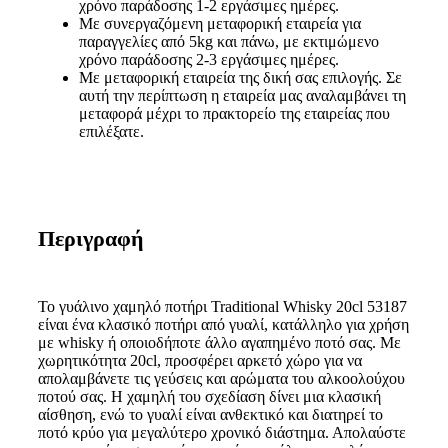
χρόνο παράδοσης 1-2 εργάσιμες ημέρες.
Με συνεργαζόμενη μεταφορική εταιρεία για
παραγγελίες από 5kg και πάνω, με εκτιμώμενο
χρόνο παράδοσης 2-3 εργάσιμες ημέρες.
Με μεταφορική εταιρεία της δική σας επιλογής. Σε
αυτή την περίπτωση η εταιρεία μας αναλαμβάνει τη
μεταφορά μέχρι το πρακτορείο της εταιρείας που
επιλέξατε.
Περιγραφή
Το γυάλινο χαμηλό ποτήρι Traditional Whisky 20cl 53187
είναι ένα κλασικό ποτήρι από γυαλί, κατάλληλο για χρήση
με whisky ή οποιοδήποτε άλλο αγαπημένο ποτό σας. Με
χωρητικότητα 20cl, προσφέρει αρκετό χώρο για να
απολαμβάνετε τις γεύσεις και αρώματα του αλκοολούχου
ποτού σας. Η χαμηλή του σχεδίαση δίνει μια κλασική
αίσθηση, ενώ το γυαλί είναι ανθεκτικό και διατηρεί το
ποτό κρύο για μεγαλύτερο χρονικό διάστημα. Απολαύστε