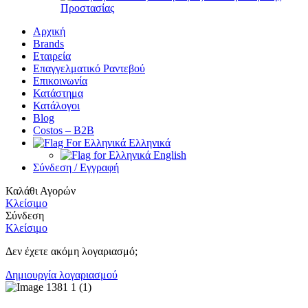
Προστασίας
Αρχική
Brands
Εταιρεία
Επαγγελματικό Ραντεβού
Επικοινωνία
Κατάστημα
Κατάλογοι
Blog
Costos – Β2Β
Ελληνικά
English
Σύνδεση / Εγγραφή
Καλάθι Αγορών
Κλείσιμο
Σύνδεση
Κλείσιμο
Δεν έχετε ακόμη λογαριασμό;
Δημιουργία λογαριασμού