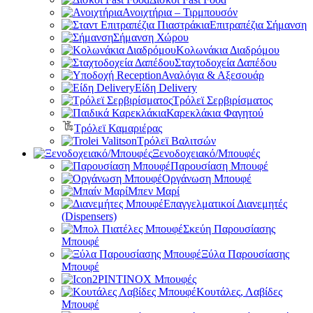
Ανοιχτήρια – Τιρμπουσόν
Επιτραπέζια Σήμανση
Σήμανση Χώρου
Κολωνάκια Διαδρόμου
Σταχτοδοχεία Δαπέδου
Αναλόγια & Αξεσουάρ
Είδη Delivery
Τρόλεϊ Σερβιρίσματος
Καρεκλάκια Φαγητού
Τρόλεϊ Καμαριέρας
Τρόλεϊ Βαλιτσών
Ξενοδοχειακό/Μπουφές
Παρουσίαση Μπουφέ
Οργάνωση Μπουφέ
Μπεν Μαρί
Επαγγελματικοί Διανεμητές
(Dispensers)
Σκεύη Παρουσίασης
Μπουφέ
Ξύλα Παρουσίασης
Μπουφέ
PINTINOX Μπουφές
Κουτάλες, Λαβίδες
Μπουφέ