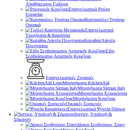
Αποθήκευσης Γυάλινα
Επαγγελματικά Ρούχα
Εργασίας
Κατσαρόλες/Τηγάνια
Οικιακά
Επαγγελματικά
Τροχήλατα & Καρότσια
Καλαθιά/Λάντζα
Πλυντηρίου
Είδη
Σερβιρίσματος Ασιατικής Κουζίνας
Επαγγελματικές Ζυγαριές
Μηχανήματα KitchenAid
Μηχανήματα Sirman Italy
Μηχανήματα Χειροκίνητα
Μηχανήματα Κουζίνας
Οικιακές Συσκευές
Επαγγελματικά Ψυγεία Πάγκοι
Service, Υποδοχή &
Σήμανση
Δίσκοι Σερβιτόρου, Σταντ
Δίσκοι Fast Food