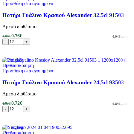
Προσθήκη στα αγαπημένα
Ποτήρι Γυάλινο Κρασιού Alexander 32.5cl 91503
Άμεσα διαθέσιμο
0.76
€
1.08
€
0.94
€
με ΦΠΑ
Προσθήκη στο καλάθι
-30%
Προεπισκόπηση
Προσθήκη στα αγαπημένα
Ποτήρι Γυάλινο Κρασιού Alexander 24,5cl 93503
Άμεσα διαθέσιμο
0.72
€
1.03
€
0.89
€
με ΦΠΑ
Προσθήκη στο καλάθι
-30%
Προεπισκόπηση