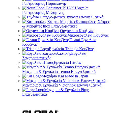
Γαστρονομίας Πορσελάνης
Δοχεία
Γαστρονομίας Μελαμίνης
Τηγάνια Επαγγελματικά
Κατσαρόλες, Χύτρες
& Μαρμίτες Inox Επαγγελματικές
Οργάνωση Κουζίνας
Μικροεργαλεία Κουζίνας
Γενικά Εργαλεία
Κουζίνας
Εργαλεία Triangle Κουζίνας
Εργαλεία
Ζαχαροπλαστικής
Εργαλεία Πίτσας
Μαχαίρια & Εργαλεία Temno Επαγγελματικά
Μαχαίρια Kai Made in Japan
Μαχαίρια & Εργαλεία Victorinox Επαγγελματικά
Μαχαίρια & Εργαλεία Pirge
Επαγγελματικά