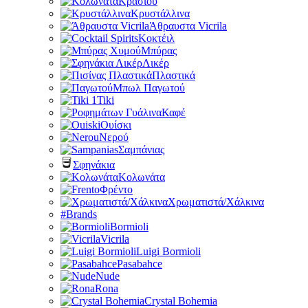
Κρασιού
Κρυστάλλινα
Άθραυστα Vicrila
Κοκτέιλ
Μπύρας
Λικέρ
Πλαστικά
Μπωλ Παγωτού
Tiki
Καφέ
Ουίσκι
Νερού
Σαμπάνιας
Σφηνάκια
Κολωνάτα
Φρέντο
Χρωματιστά/Χάλκινα
#Brands
Bormioli
Vicrila
Luigi Bormioli
Pasabahce
Nude
Rona
Crystal Bohemia