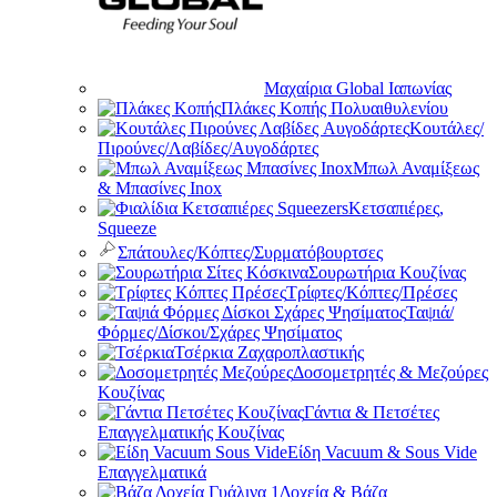
Μαχαίρια Global Ιαπωνίας
Πλάκες Κοπής Πολυαιθυλενίου
Κουτάλες/
Πιρούνες/Λαβίδες/Αυγοδάρτες
Μπωλ Αναμίξεως
& Μπασίνες Inox
Κετσαπιέρες,
Squeeze
Σπάτουλες/Κόπτες/Συρματόβουρτσες
Σουρωτήρια Κουζίνας
Τρίφτες/Κόπτες/Πρέσες
Ταψιά/
Φόρμες/Δίσκοι/Σχάρες Ψησίματος
Τσέρκια Ζαχαροπλαστικής
Δοσομετρητές & Μεζούρες
Κουζίνας
Γάντια & Πετσέτες
Επαγγελματικής Κουζίνας
Είδη Vacuum & Sous Vide
Επαγγελματικά
Δοχεία & Βάζα