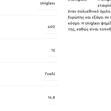
Uniglass
εταιρί
έναν πολυεθνικό όμιλο
Ευρώπης και εξάγει σε
κόσμο. H Uniglass φημί
400
της, καθώς είναι τοπο
12
Γυαλί
14.8