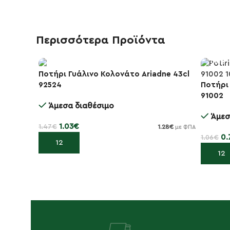
Περισσότερα Προϊόντα
Ποτήρι Γυάλινο Κολονάτο Ariadne 43cl
92524
Ποτήρι
-30%
-30%
91002
Άμεσα διαθέσιμο
Άμεσ
1.03
€
1.47
€
1.28
€
με ΦΠΑ
0.
1.06
€
Προσθήκη στο καλάθι
Προσθή