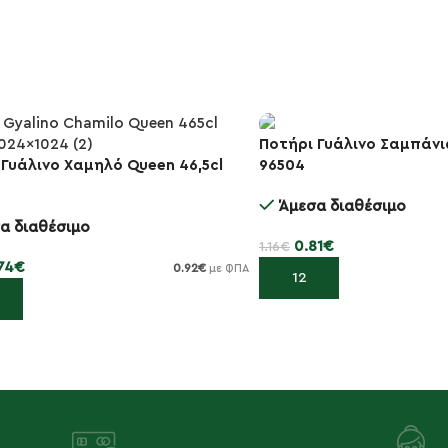
Ποτήρι Γυάλινο Σαμπάνια
 Γυάλινο Χαμηλό Queen 46,5cl
96504
-30%
Άμεσα διαθέσιμο
α διαθέσιμο
0.81
€
1.16
€
74
€
0.92
€
με ΦΠΑ
Προσθήκη στο καλάθι
κη στο καλάθι