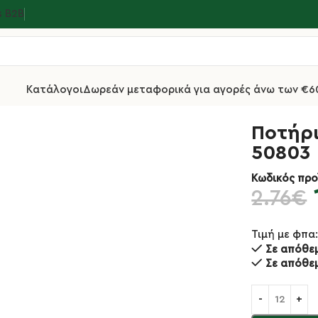
s Β2Β
Κατάλογοι
Δωρεάν μεταφορικά για αγορές άνω των €6
 Μπύρας
Ποτήρι Γυάλινο Μπύρας Nicol 40cl 50803
Ποτήρι
50803
Κωδικός προ
2.76
€
Τιμή με φπα
Σε απόθε
Σε απόθε