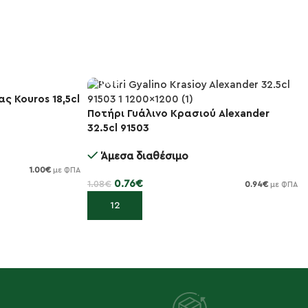
ς Kouros 18,5cl
Ποτήρι Γυάλινο Κρασιού Alexander
-30%
32.5cl 91503
Άμεσα διαθέσιμο
1.00
€
με ΦΠΑ
0.76
€
1.08
€
0.94
€
με ΦΠΑ
Προσθήκη στο καλάθι