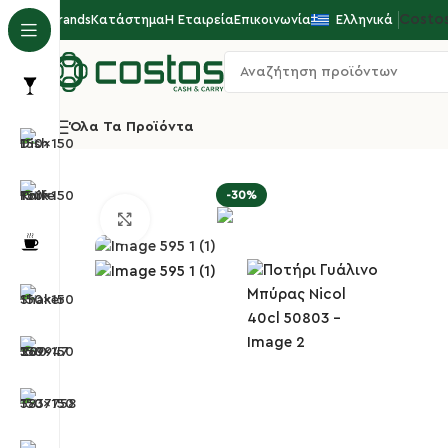
Costo
Brands
Κατάστημα
Η Εταιρεία
Επικοινωνία
Ελληνικά
Όλα Τα Προϊόντα
Αρχική σελίδα
Επαγγελματικά Ποτήρια
Ποτήρια
-30%
Κλικ για μεγέθυνση