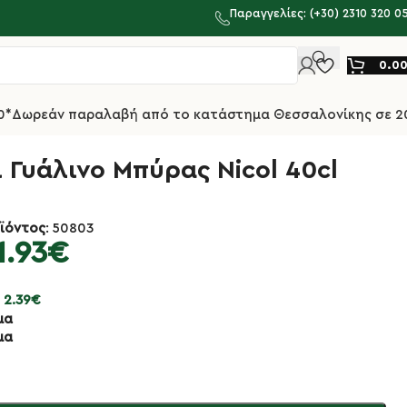
Παραγγελίες: (+30) 2310 320 0
0.0
0*
Δωρεάν παραλαβή από το κατάστημα Θεσσαλονίκης σε 2
 Γυάλινο Μπύρας Nicol 40cl
ϊόντος
: 50803
1.93
€
:
2.39
€
μα
μα