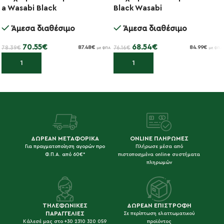
-10%
-10%
a Wasabi Black
Black Wasabi
Άμεσα διαθέσιμο
Άμεσα διαθέσιμο
70.55
€
68.54
€
78.39
€
76.16
€
87.48
€
84.99
€
με ΦΠΑ
με ΦΠΑ
Προσθήκη στο καλάθι
Προσθήκη στο καλάθι
ΔΩΡΕΑΝ ΜΕΤΑΦΟΡΙΚΑ
ONLINE ΠΛΗΡΩΜΕΣ
Για πραγματοποίηση αγορών προ
Πλήρωσε μέσα από
Φ.Π.Α. από 60€*
πιστοποιημένα online συστήματα
πληρωμών
ΤΗΛΕΦΩΝΙΚΕΣ
ΔΩΡΕΑΝ ΕΠΙΣΤΡΟΦΗ
ΠΑΡΑΓΓΕΛΙΕΣ
Σε περίπτωση ελαττωματικού
Κάλεσέ μας στο +30 2310 320 059
προϊόντος