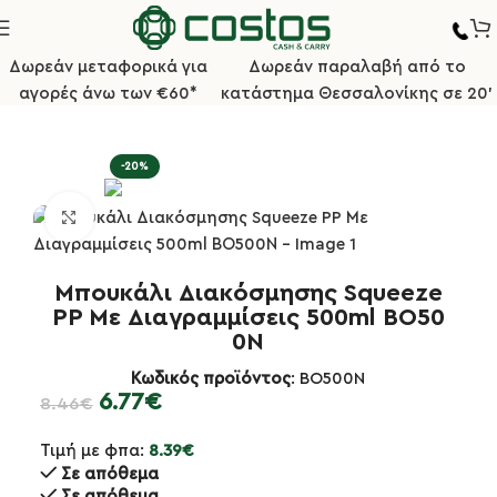
Δωρεάν μεταφορικά για
Δωρεάν παραλαβή από το
αγορές άνω των €60*
κατάστημα Θεσσαλονίκης σε 20'
ρχική σελίδα
Κουζίνα
Δοσομετρητές & Μεζούρες Κουζίνας
-20%
Κλικ για μεγέθυνση
Μπουκάλι Διακόσμησης Squeeze
PP Με Διαγραμμίσεις 500ml ΒΟ50
0Ν
Κωδικός προϊόντος
: BO500N
6.77
€
8.46
€
Τιμή με φπα:
8.39
€
Σε απόθεμα
Σε απόθεμα