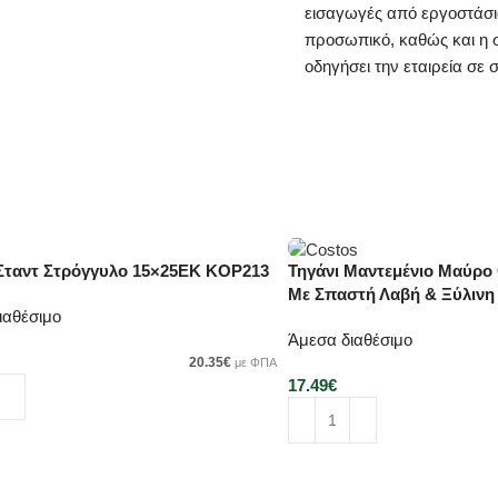
εισαγωγές από εργοστάσια
προσωπικό, καθώς και η σ
οδηγήσει την εταιρεία σε
Σταντ Στρόγγυλο 15×25ΕΚ KOP213
Τηγάνι Μαντεμένιο Μαύρο
Με Σπαστή Λαβή & Ξύλινη
ιαθέσιμο
Άμεσα διαθέσιμο
20.35
€
με ΦΠΑ
17.49
€
κη στο καλάθι
Προσθήκη στο καλάθι