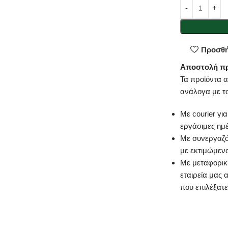
Προσθή
Αποστολή π
Τα προϊόντα 
ανάλογα με τ
Με courier γι
εργάσιμες ημ
Με συνεργαζό
με εκτιμώμεν
Με μεταφορική
εταιρεία μας 
που επιλέξατε