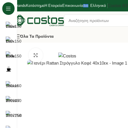
Costos Β
Brands
Κατάστημα
Η Εταιρεία
Επικοινωνία
Ελληνικά
Όλα Τα Προϊόντα
Αρχική σελίδα
Ξενοδοχειακό/Μπουφές
Παρουσίαση Μ
Κλικ για μεγέθυνση