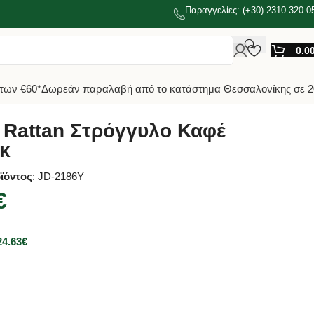
Παραγγελίες: (+30) 2310 320 0
0.0
των €60*
Δωρεάν παραλαβή από το κατάστημα Θεσσαλονίκης σε 2
 Rattan Στρόγγυλο Καφέ
κ
ϊόντος
: JD-2186Y
€
24.63
€