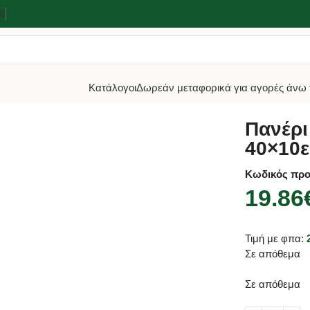
2Β
Κατάλογοι
Δωρεάν μεταφορικά για αγορές άνω 
πουφέ
Πανέρι Rattan Στρόγγυλο Καφέ 40×10εκ
Πανέρι
40×10ε
Κωδικός προ
19.86
Τιμή με φπα:
Σε απόθεμα
Σε απόθεμα