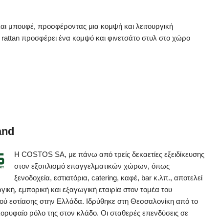
 και μπουφέ, προσφέροντας μια κομψή και λειτουργική
ι rattan προσφέρει ένα κομψό και φινετσάτο στυλ στο χώρο
and
Η COSTOS SA, με πάνω από τρείς δεκαετίες εξειδίκευσης
στον εξοπλισμό επαγγελματικών χώρων, όπως
ξενοδοχεία, εστιατόρια, catering, καφέ, bar κ.λπ., αποτελεί
ική, εμπορική και εξαγωγική εταιρία στον τομέα του
ού εστίασης στην Ελλάδα. Ιδρύθηκε στη Θεσσαλονίκη από το
 κορυφαίο ρόλο της στον κλάδο. Οι σταθερές επενδύσεις σε