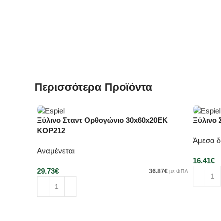
Περισσότερα Προϊόντα
Ξύλινο Σταντ Ορθογώνιο 30x60x20ΕΚ
Ξύλινο 
KOP212
Άμεσα δ
Αναμένεται
16.41
€
29.73
€
36.87
€
με ΦΠΑ
Προσθή
Προσθήκη στο καλάθι