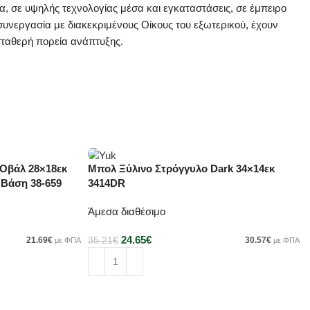
, σε υψηλής τεχνολογίας μέσα και εγκαταστάσεις, σε έμπειρο
υνεργασία με διακεκριμένους Οίκους του εξωτερικού, έχουν
 σταθερή πορεία ανάπτυξης.
 Οβάλ 28×18εκ
Μπολ Ξύλινο Στρόγγυλο Dark 34×14εκ
-30%
 Βάση 38-659
3414DR
Άμεσα διαθέσιμο
24.65
€
21.69
€
35.21
€
30.57
€
με ΦΠΑ
με ΦΠΑ
Προσθήκη στο καλάθι