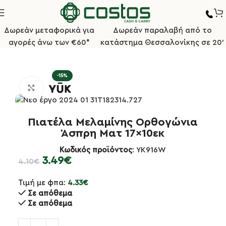
Δωρεάν μεταφορικά για
Δωρεάν παραλαβή από το
αγορές άνω των €60*
κατάστημα Θεσσαλονίκης σε 20'
Αρχική σελίδα
Επιτραπέζια Είδη
Σκεύη Μελαμίνης
-15%
Κλικ για μεγέθυνση
Πιατέλα Μελαμίνης Ορθογώνια
Άσπρη Ματ 17×10εκ
Κωδικός προϊόντος
: YK916W
3.49
€
4.10
€
Τιμή με φπα:
4.33
€
Σε απόθεμα
Σε απόθεμα