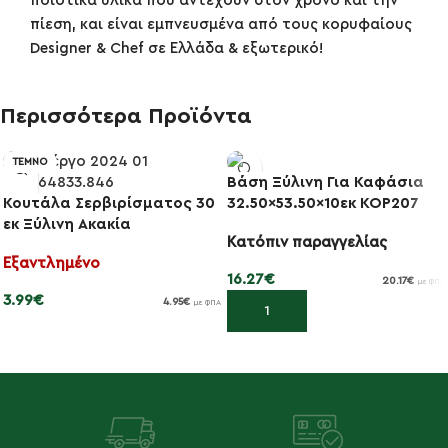
ποιοτικά υλικά που αντέχουν στον χρόνο και την
πίεση, και είναι εμπνευσμένα από τους κορυφαίους
Designer & Chef σε Ελλάδα & εξωτερικό!
Περισσότερα Προϊόντα
ΤΕΜΝΟ
Βάση Ξύλινη Για Καφάσια
Κουτάλα Σερβιρίσματος 30
32.50×53.50×10εκ KOP207
εκ Ξύλινη Ακακία
Κατόπιν παραγγελίας
Εξαντλημένο
16.27
€
20.17
€
με ΦΠΑ
3.99
€
4.95
€
με ΦΠΑ
Προσθήκη στο καλάθι
Διαβάστε περισσότερα