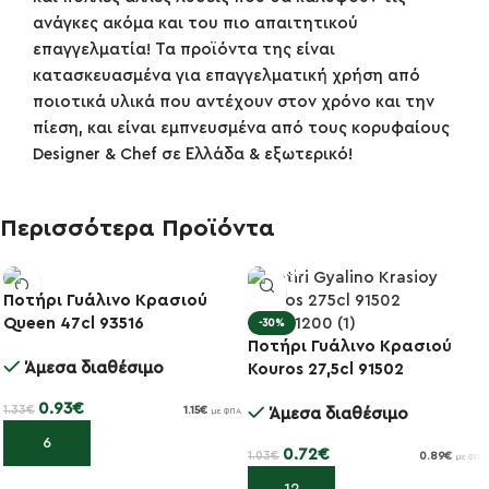
ανάγκες ακόμα και του πιο απαιτητικού
επαγγελματία! Τα προϊόντα της είναι
κατασκευασμένα για επαγγελματική χρήση από
ποιοτικά υλικά που αντέχουν στον χρόνο και την
πίεση, και είναι εμπνευσμένα από τους κορυφαίους
Designer & Chef σε Ελλάδα & εξωτερικό!
Περισσότερα Προϊόντα
Ποτήρι Γυάλινο Κρασιού
-30%
Queen 47cl 93516
-30%
Ποτήρι Γυάλινο Κρασιού
Άμεσα διαθέσιμο
Kouros 27,5cl 91502
0.93
€
1.33
€
1.15
€
Άμεσα διαθέσιμο
με ΦΠΑ
Προσθήκη στο καλάθι
0.72
€
1.03
€
0.89
€
με ΦΠΑ
Προσθήκη στο καλάθι