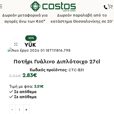
Δωρεάν μεταφορικά για
Δωρεάν παραλαβή από το
αγορές άνω των €60*
κατάστημα Θεσσαλονίκης σε 20'
Αρχική σελίδα
Επαγγελματικά Ποτήρια
Ποτήρια Καφέ
-20%
Κλικ για μεγέθυνση
Ποτήρι Γυάλινο Διπλότοιχο 27cl
Κωδικός προϊόντος
: CTC-Β31
2.83
€
3.54
€
Τιμή με φπα:
3.51
€
Σε απόθεμα
Σε απόθεμα