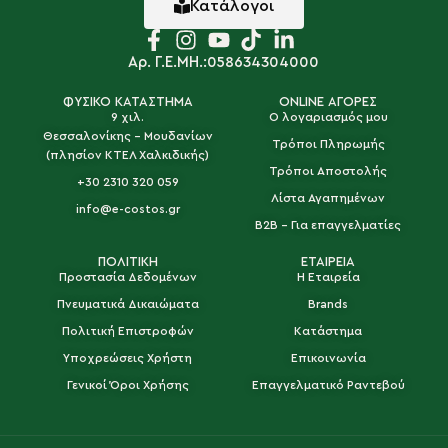
Κατάλογοι
Αρ. Γ.Ε.ΜΗ.:058634304000
ΦΥΣΙΚΟ ΚΑΤΑΣΤΗΜΑ
ONLINE ΑΓΟΡΕΣ
9 χιλ.
Ο λογαριασμός μου
Θεσσαλονίκης - Μουδανίων
Τρόποι Πληρωμής
(πλησίον ΚΤΕΛ Χαλκιδικής)
Τρόποι Αποστολής
+30 2310 320 059
Λίστα Αγαπημένων
info@e-costos.gr
B2B - Για επαγγελματίες
ΠΟΛΙΤΙΚΗ
ΕΤΑΙΡΕΙΑ
Προστασία Δεδομένων
Η Εταιρεία
Πνευματικά Δικαιώματα
Brands
Πολιτική Επιστροφών
Κατάστημα
Υποχρεώσεις Χρήστη
Επικοινωνία
Γενικοί Όροι Χρήσης
Επαγγελματικό Ραντεβού