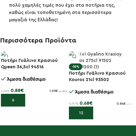
πολύ χαμηλές τιμές που έχει στα ποτήρια της,
καθώς είναι τοποθετημένη στα περισσότερα
μαγαζιά της Ελλάδας!
Περισσότερα Προϊόντα
Ποτήρι Γυάλινο Κρασιού
-30%
Queen 36,5cl 94516
-30%
Ποτήρι Γυάλινο Κρασιού
Άμεσα διαθέσιμο
Kouros 21cl 93502
0.88
€
1.26
€
1.09
€
Άμεσα διαθέσιμο
με ΦΠΑ
Προσθήκη στο καλάθι
0.68
€
0.97
€
0.84
€
με ΦΠΑ
Προσθήκη στο καλάθι