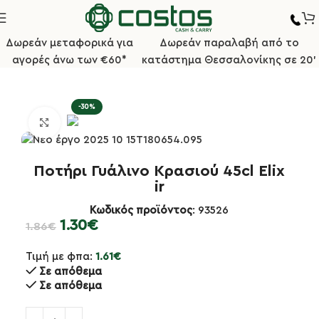
Δωρεάν μεταφορικά για
Δωρεάν παραλαβή από το
αγορές άνω των €60*
κατάστημα Θεσσαλονίκης σε 20'
Αρχική σελίδα
Επαγγελματικά Ποτήρια
Ποτήρια Κρασιού
-30%
Κλικ για μεγέθυνση
Ποτήρι Γυάλινο Κρασιού 45cl Elix
ir
Κωδικός προϊόντος
: 93526
1.30
€
1.86
€
Τιμή με φπα:
1.61
€
Σε απόθεμα
Σε απόθεμα