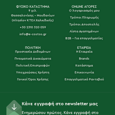
ΦΥΣΙΚΟ ΚΑΤΑΣΤΗΜΑ
ONLINE ΑΓΟΡΕΣ
9 χιλ.
Ο λογαριασμός μου
Θεσσαλονίκης - Μουδανίων
Τρόποι Πληρωμής
(πλησίον ΚΤΕΛ Χαλκιδικής)
Τρόποι Αποστολής
+30 2310 320 059
Λίστα Αγαπημένων
info@e-costos.gr
B2B - Για επαγγελματίες
ΠΟΛΙΤΙΚΗ
ΕΤΑΙΡΕΙΑ
Προστασία Δεδομένων
Η Εταιρεία
Πνευματικά Δικαιώματα
Brands
Πολιτική Επιστροφών
Κατάστημα
Υποχρεώσεις Χρήστη
Επικοινωνία
Γενικοί Όροι Χρήσης
Επαγγελματικό Ραντεβού
Κάνε εγγραφή στο newsletter μας
Ενημερώσου πρώτος. Κάνε εγγραφή στο