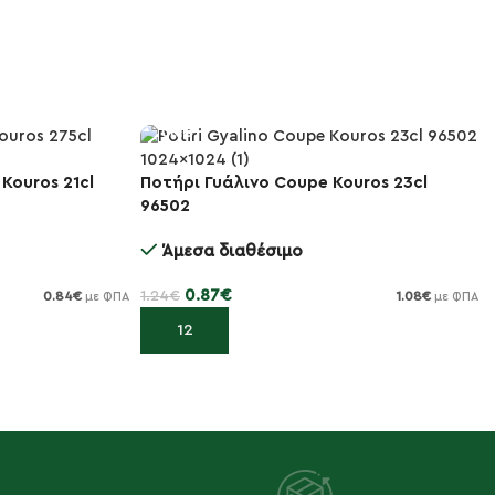
Kouros 21cl
Ποτήρι Γυάλινο Coupe Kouros 23cl
-30%
96502
Άμεσα διαθέσιμο
0.87
€
1.24
€
0.84
€
1.08
€
με ΦΠΑ
με ΦΠΑ
Προσθήκη στο καλάθι