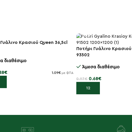
 Γυάλινο Κρασιού Queen 36,5cl
Ποτήρι Γυάλινο Κρασιού 
-30%
93502
α διαθέσιμο
Άμεσα διαθέσιμο
88
€
1.09
€
με ΦΠΑ
0.68
€
0.97
€
κη στο καλάθι
Προσθήκη στο καλάθι