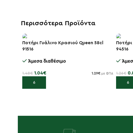
Περισσότερα Προϊόντα
Ποτήρι Γυάλινο Κρασιού Queen 58cl
Ποτήρι
91516
94516
-30%
-30%
Άμεσα διαθέσιμο
Άμεσ
1.04
€
0.
1.48
€
1.26
€
1.29
€
με ΦΠΑ
Προσθήκη στο καλάθι
Προσθή