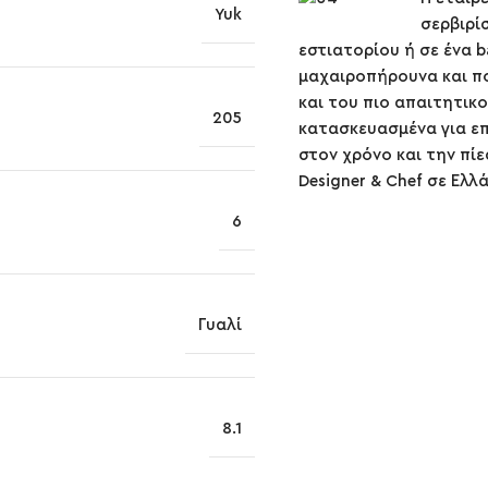
Yuk
σερβιρί
εστιατορίου ή σε ένα b
μαχαιροπήρουνα και πο
και του πιο απαιτητικο
205
κατασκευασμένα για επ
στον χρόνο και την πί
Designer & Chef σε Ελλ
6
Γυαλί
8.1