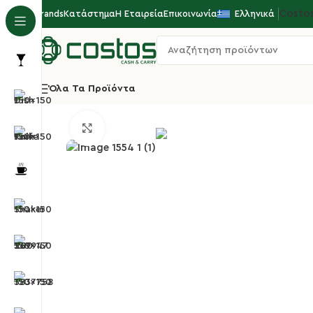
Costo
Brands
Κατάστημα
Η Εταιρεία
Επικοινωνία
Ελληνικά
Όλα Τα Προϊόντα
Αρχική σελίδα
Επαγγελματικά Ποτήρια
Ποτήρια
Κλικ για μεγέθυνση