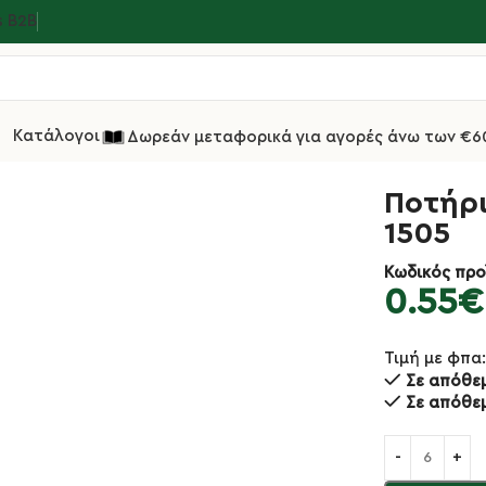
s Β2Β
Κατάλογοι
Δωρεάν μεταφορικά για αγορές άνω των €6
 Χαμηλά
Ποτήρι Χαμηλό Στοιβαζόμενο 20.5cl 1505
Ποτήρι
1505
Κωδικός προ
0.55
€
Τιμή με φπα
Σε απόθε
Σε απόθε