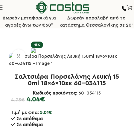
Δωρεάν μεταφορικά για
Δωρεάν παραλαβή από το
αγορές άνω των €60*
κατάστημα Θεσσαλονίκης σε 20'
α
Πιάτα/Πορσελάνες
Σειρές Λευκής Πορσελάνης Economy
-15%
Κλικ για μεγέθυνση
Σαλτσιέρα Πορσελάνης Λευκή 15
0ml 18x6x10εκ 60-034115
Κωδικός προϊόντος
: 60-034115
4.04
€
4.75
€
Τιμή με φπα:
5.01
€
Σε απόθεμα
Σε απόθεμα