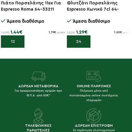
Πιάτο Πορσελάνης 11εκ Για
Φλυτζάνι Πορσελάνης
-15%
-15%
Espresso Roma 64-33211
Espresso Κωνικό 7cl 64-
10107
Άμεσα διαθέσιμο
Άμεσα διαθέσιμο
1.44
€
1.29
€
1.69
€
1.52
€
1.79
€
1.60
€
με ΦΠΑ
με ΦΠΑ
Προσθήκη στο καλάθι
Προσθήκη στο καλάθι
ΔΩΡΕΑΝ ΜΕΤΑΦΟΡΙΚΑ
ONLINE ΠΛΗΡΩΜΕΣ
Για πραγματοποίηση αγορών προ
Πλήρωσε μέσα από
Φ.Π.Α. από 60€*
πιστοποιημένα online συστήματα
πληρωμών
ΤΗΛΕΦΩΝΙΚΕΣ
ΔΩΡΕΑΝ ΕΠΙΣΤΡΟΦΗ
ΠΑΡΑΓΓΕΛΙΕΣ
Σε περίπτωση ελαττωματικού