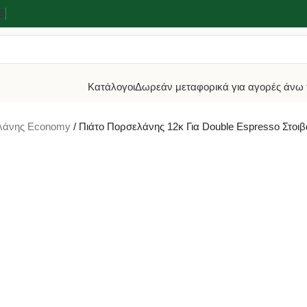
2Β
Κατάλογοι
Δωρεάν μεταφορικά για αγορές άνω 
ελάνης Economy
Πιάτο Πορσελάνης 12κ Για Double Espresso Στοι