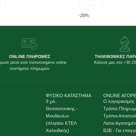
Προσθήκη στο καλάθι
κη στο καλάθι
-20%
ONLINE ΠΛΗΡΩΜΕΣ
ΤΗΛΕΦΩΝΙΚΕΣ ΠΑΡ
ρωσε μέσα από πιστοποιημένα online
Κάλεσέ μας στο +30 23
συστήματα πληρωμών
ΦΥΣΙΚΟ ΚΑΤΑΣΤΗΜΑ
ONLINE ΑΓΟΡ
9 χιλ.
Ο λογαριασμός
Θεσσαλονίκης -
Τρόποι Πληρωμ
Μουδανίων
Τρόποι Αποστο
(πλησίον ΚΤΕΛ
Λίστα Αγαπημέ
Χαλκιδικής)
B2B - Για επαγγ