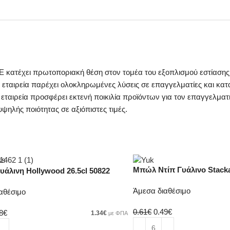
κατέχει πρωτοποριακή θέση στον τομέα του εξοπλισμού εστίασης 
 εταιρεία παρέχει ολοκληρωμένες λύσεις σε επαγγελματίες και κατ
 εταιρεία προσφέρει εκτενή ποικιλία προϊόντων για τον επαγγελματι
ψηλής ποιότητας σε αξιόπιστες τιμές.
Μπώλ Ντίπ Γυάλινο Stack
άλινη Hollywood 26.5cl 50822
Άμεσα διαθέσιμο
αθέσιμο
0.61
€
0.49
€
8
€
1.34
€
με ΦΠΑ