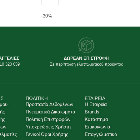
Προσθήκη στο καλάθι
-30%
ΑΓΓΕΛΙΕΣ
ΔΩΡΕΑΝ ΕΠΙΣΤΡΟΦΗ
10 320 059
Σε περίπτωση ελαττωματικού προϊόντος
ΕΣ
ΠΟΛΙΤΙΚΗ
ΕΤΑΙΡΕΙΑ
 μου
Προστασία Δεδομένων
Η Εταιρεία
ής
Πνευματικά Δικαιώματα
Brands
λής
Πολιτική Επιστροφών
Κατάστημα
νων
Υποχρεώσεις Χρήστη
Επικοινωνία
ελματίες
Γενικοί Όροι Χρήσης
Επαγγελματικό