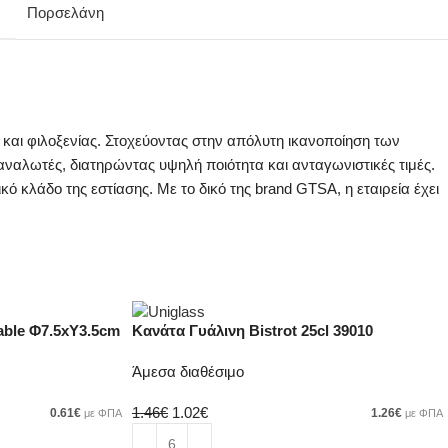
Πορσελάνη
και φιλοξενίας. Στοχεύοντας στην απόλυτη ικανοποίηση των
αναλωτές, διατηρώντας υψηλή ποιότητα και ανταγωνιστικές τιμές.
κό κλάδο της εστίασης. Με το δικό της brand GTSA, η εταιρεία έχει
able Φ7.5xΥ3.5cm
Κανάτα Γυάλινη Bistrot 25cl 39010
Άμεσα διαθέσιμο
1.46
€
1.02
€
0.61
€
1.26
€
με ΦΠΑ
με ΦΠΑ