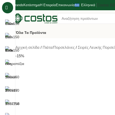
Costos Β
Brands
Κατάστημα
Η Εταιρεία
Επικοινωνία
Ελληνικά
Όλα Τα Προϊόντα
Αρχική σελίδα
Πιάτα/Πορσελάνες
Σειρές Λευκής Πορσ
-15%