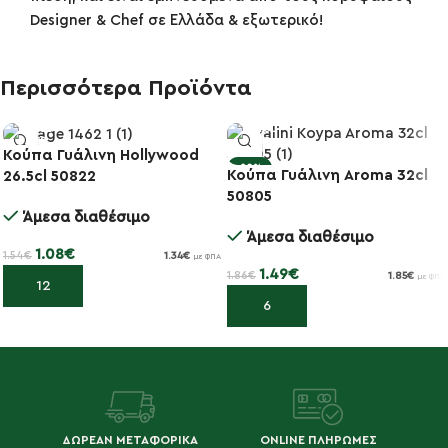
Designer & Chef σε Ελλάδα & εξωτερικό!
Περισσότερα Προϊόντα
Κούπα Γυάλινη Hollywood
-30%
-20%
Κούπα Γυάλινη Aroma 32cl
26.5cl 50822
50805
Άμεσα διαθέσιμο
Άμεσα διαθέσιμο
1.08
€
1.54
€
1.34
€
με ΦΠΑ
1.49
€
1.86
€
1.85
€
με ΦΠΑ
Προσθήκη στο καλάθι
Προσθήκη στο καλάθι
ΔΩΡΕΑΝ ΜΕΤΑΦΟΡΙΚΑ
ONLINE ΠΛΗΡΩΜΕΣ