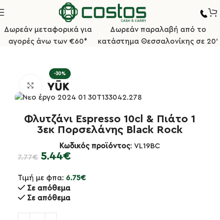
Δωρεάν μεταφορικά για
Δωρεάν παραλαβή από το
αγορές άνω των €60*
κατάστημα Θεσσαλονίκης σε 20'
Αρχική σελίδα
Πιάτα/Πορσελάνες
Σειρά Black Rock
-30%
Κλικ για μεγέθυνση
Φλυτζάνι Espresso 10cl & Πιάτο 1
3εκ Πορσελάνης Black Rock
Κωδικός προϊόντος
: VL19BC
5.44
€
7.77
€
Τιμή με φπα:
6.75
€
Σε απόθεμα
Σε απόθεμα