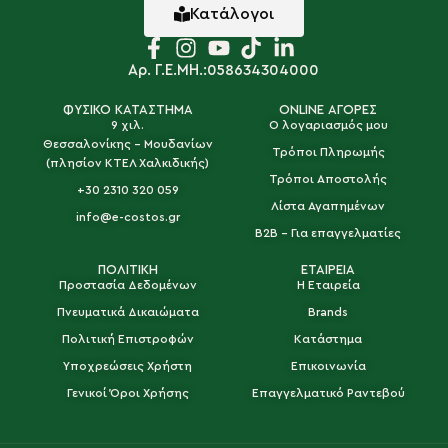
Κατάλογοι
Αρ. Γ.Ε.ΜΗ.:058634304000
ΦΥΣΙΚΟ ΚΑΤΑΣΤΗΜΑ
ONLINE ΑΓΟΡΕΣ
9 χιλ.
Ο λογαριασμός μου
Θεσσαλονίκης - Μουδανίων
Τρόποι Πληρωμής
(πλησίον ΚΤΕΛ Χαλκιδικής)
Τρόποι Αποστολής
+30 2310 320 059
Λίστα Αγαπημένων
info@e-costos.gr
B2B - Για επαγγελματίες
ΠΟΛΙΤΙΚΗ
ΕΤΑΙΡΕΙΑ
Προστασία Δεδομένων
Η Εταιρεία
Πνευματικά Δικαιώματα
Brands
Πολιτική Επιστροφών
Κατάστημα
Υποχρεώσεις Χρήστη
Επικοινωνία
Γενικοί Όροι Χρήσης
Επαγγελματικό Ραντεβού