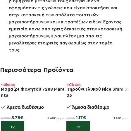
βιομηχανία μετάλλων τούς επέτρεψαν να
εφαρμόσουν τις γνώσεις που είχαν αποκτήσει και
στην κατασκευή των απόλυτα ποιοτικών
μαχαιροπήρουνων και επιτραπέζιων ειδών. Έχοντας
εμπειρία πάνω απο τρεις δεκαετιές στην κατασκευή
μαχαιροπήρουνων, ειναι πλέον μια απο τις
μεγαλύτερες εταιρειές παγκωσμίως στον τομέα
τους.
Περισσότερα Προϊόντα
Μαχαίρι Φαγητού 7288 Mara
Πηρούνι Γλυκού Nice 3mm 32
nta
03
-10%
-10%
Άμεσα διαθέσιμο
Άμεσα διαθέσιμο
3.78
€
1.17
€
4.20
€
1.30
€
4.69
€
1.45
€
με ΦΠΑ
με ΦΠΑ
Προσθήκη στο καλάθι
Προσθήκη στο καλάθι