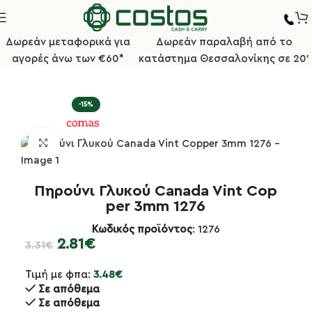
Δωρεάν μεταφορικά για
Δωρεάν παραλαβή από το
αγορές άνω των €60*
κατάστημα Θεσσαλονίκης σε 20'
αχαιροπήρουνα
Σειρά CANADA VINTAGE COPPER 18% 4mm
-15%
Κλικ για μεγέθυνση
Πηρούνι Γλυκού Canada Vint Cop
per 3mm 1276
Κωδικός προϊόντος
: 1276
2.81
€
3.31
€
Τιμή με φπα:
3.48
€
Σε απόθεμα
Σε απόθεμα