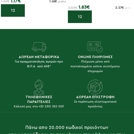
1.17
€
1.30
€
1.45
€
με ΦΠΑ
1.83
€
2.03
€
2.27
€
με ΦΠΑ
Προσθήκη στο καλάθι
Προσθήκη στο καλάθι
ΔΩΡΕΑΝ ΜΕΤΑΦΟΡΙΚΑ
ONLINE ΠΛΗΡΩΜΕΣ
Για πραγματοποίηση αγορών προ
Πλήρωσε μέσα από
Φ.Π.Α. από 60€*
πιστοποιημένα online συστήματα
πληρωμών
ΤΗΛΕΦΩΝΙΚΕΣ
ΔΩΡΕΑΝ ΕΠΙΣΤΡΟΦΗ
ΠΑΡΑΓΓΕΛΙΕΣ
Σε περίπτωση ελαττωματικού
Κάλεσέ μας στο +30 2310 320 059
προϊόντος
Πάνω απο 20.000 κωδικοί προιόντων