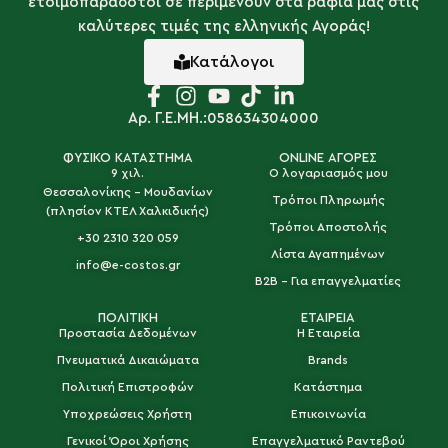
ετοιμοπαράδοτοι σε περιμένουν στα ράφια μας στις
καλύτερες τιμές της ελληνικής Αγοράς!
Κατάλογοι
Αρ. Γ.Ε.ΜΗ.:058634304000
ΦΥΣΙΚΟ ΚΑΤΑΣΤΗΜΑ
ONLINE ΑΓΟΡΕΣ
9 χιλ.
Ο λογαριασμός μου
Θεσσαλονίκης - Μουδανίων
Τρόποι Πληρωμής
(πλησίον ΚΤΕΛ Χαλκιδικής)
Τρόποι Αποστολής
+30 2310 320 059
Λίστα Αγαπημένων
info@e-costos.gr
B2B - Για επαγγελματίες
ΠΟΛΙΤΙΚΗ
ΕΤΑΙΡΕΙΑ
Προστασία Δεδομένων
Η Εταιρεία
Πνευματικά Δικαιώματα
Brands
Πολιτική Επιστροφών
Κατάστημα
Υποχρεώσεις Χρήστη
Επικοινωνία
Γενικοί Όροι Χρήσης
Επαγγελματικό Ραντεβού