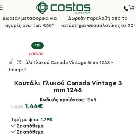
Δωρεάν μεταφορικά για
Δωρεάν παραλαβή από το
αγορές άνω των €60*
κατάστημα Θεσσαλονίκης σε 20'
σελίδα
Μαχαιροπήρουνα
Σειρά CANADA VINTAGE 18% 4mm
-15%
Κλικ για μεγέθυνση
Κουτάλι Γλυκού Canada Vintage 3
mm 1248
Κωδικός προϊόντος
: 1248
1.44
€
1.69
€
Τιμή με φπα:
1.79
€
Σε απόθεμα
Σε απόθεμα