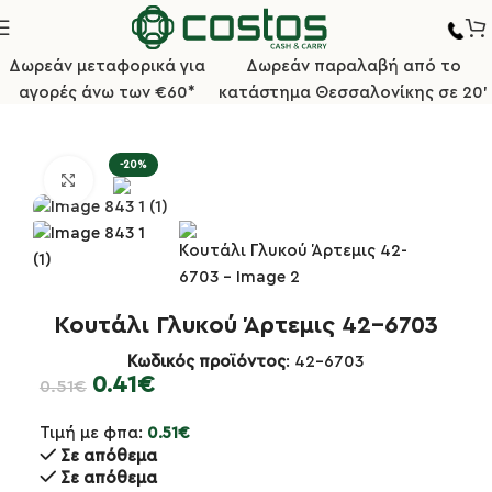
Δωρεάν μεταφορικά για
Δωρεάν παραλαβή από το
αγορές άνω των €60*
κατάστημα Θεσσαλονίκης σε 20'
Αρχική σελίδα
Μαχαιροπήρουνα
Σειρά ARTEMIS 18% 4mm
-20%
Κλικ για μεγέθυνση
Κουτάλι Γλυκού Άρτεμις 42-6703
Κωδικός προϊόντος
: 42-6703
0.41
€
0.51
€
Τιμή με φπα:
0.51
€
Σε απόθεμα
Σε απόθεμα