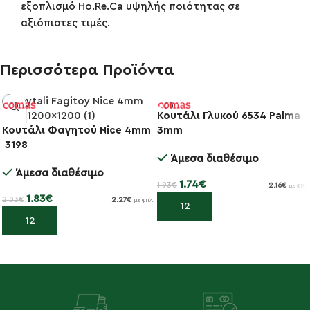
εξοπλισμό Ho.Re.Ca υψηλής ποιότητας σε
αξιόπιστες τιμές.
Περισσότερα Προϊόντα
Κουτάλι Γλυκού 6534 Palma
Κουτάλι Φαγητού Nice 4mm
3mm
-10%
-10%
3198
Άμεσα διαθέσιμο
Άμεσα διαθέσιμο
1.74
€
1.93
€
2.16
€
με ΦΠΑ
1.83
€
2.03
€
2.27
€
με ΦΠΑ
Προσθήκη στο καλάθι
Προσθήκη στο καλάθι