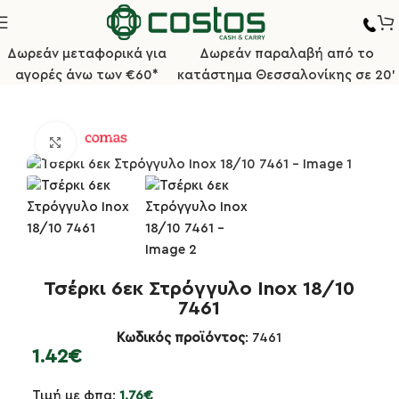
Δωρεάν μεταφορικά για
Δωρεάν παραλαβή από το
αγορές άνω των €60*
κατάστημα Θεσσαλονίκης σε 20'
Αρχική σελίδα
Κουζίνα
Τσέρκια Ζαχαροπλαστικής
Κλικ για μεγέθυνση
Τσέρκι 6εκ Στρόγγυλο Inox 18/10
7461
Κωδικός προϊόντος
: 7461
1.42
€
Τιμή με φπα:
1.76
€