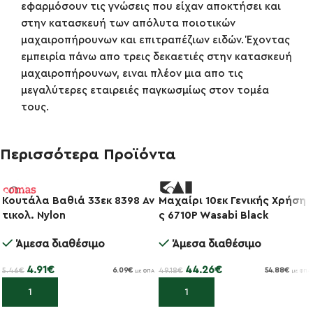
εφαρμόσουν τις γνώσεις που είχαν αποκτήσει και
στην κατασκευή των απόλυτα ποιοτικών
μαχαιροπήρουνων και επιτραπέζιων ειδών. Έχοντας
εμπειρία πάνω απο τρεις δεκαετιές στην κατασκευή
μαχαιροπήρουνων, ειναι πλέον μια απο τις
μεγαλύτερες εταιρειές παγκωσμίως στον τομέα
τους.
Περισσότερα Προϊόντα
Κουτάλα Βαθιά 33εκ 8398 Αν
Μαχαίρι 10εκ Γενικής Χρήση
-10%
τικολ. Nylon
ς 6710P Wasabi Black
-10%
Άμεσα διαθέσιμο
Άμεσα διαθέσιμο
4.91
€
44.26
€
5.46
€
49.18
€
6.09
€
54.88
€
με ΦΠΑ
με ΦΠΑ
Προσθήκη στο καλάθι
Προσθήκη στο καλάθι