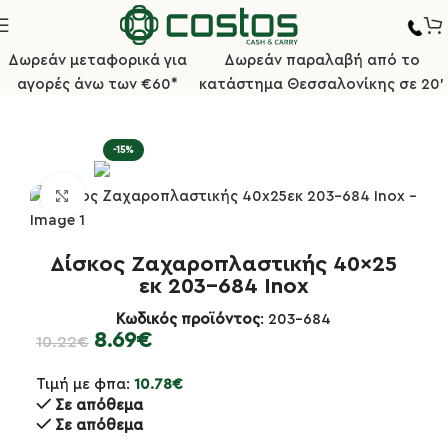
Δωρεάν μεταφορικά για
Δωρεάν παραλαβή από το
αγορές άνω των €60*
κατάστημα Θεσσαλονίκης σε 20'
σελίδα
Κουζίνα
Ταψιά/Φόρμες/Δίσκοι/Σχάρες Ψησίματος
-15%
Κλικ για μεγέθυνση
Δίσκος Ζαχαροπλαστικής 40×25
εκ 203-684 Inox
Κωδικός προϊόντος
: 203-684
8.69
€
10.22
€
Τιμή με φπα:
10.78
€
Σε απόθεμα
Σε απόθεμα