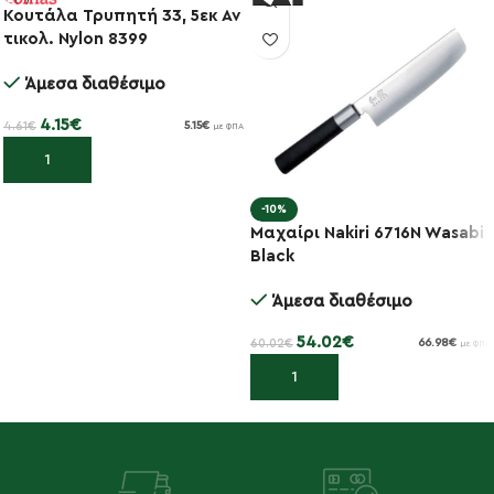
Κουτάλα Τρυπητή 33, 5εκ Αν
τικολ. Nylon 8399
-10%
Άμεσα διαθέσιμο
4.15
€
4.61
€
5.15
€
με ΦΠΑ
Προσθήκη στο καλάθι
-10%
Μαχαίρι Nakiri 6716N Wasabi
Black
Άμεσα διαθέσιμο
54.02
€
60.02
€
66.98
€
με ΦΠΑ
Προσθήκη στο καλάθι