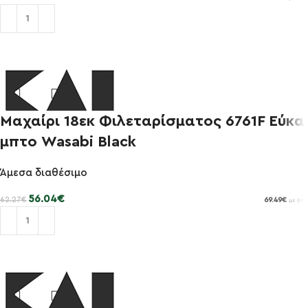
Προσθήκη στο καλάθι
Μαχαίρι 18εκ Φιλεταρίσματος 6761F Εύκα
-10%
μπτο Wasabi Black
Άμεσα διαθέσιμο
56.04
€
62.27
€
69.49
€
με ΦΠΑ
Προσθήκη στο καλάθι