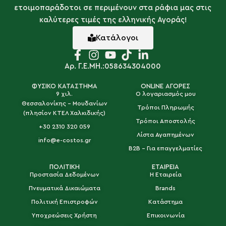
ετοιμοπαράδοτοι σε περιμένουν στα ράφια μας στις
καλύτερες τιμές της ελληνικής Αγοράς!
Κατάλογοι
Αρ. Γ.Ε.ΜΗ.:058634304000
ΦΥΣΙΚΟ ΚΑΤΑΣΤΗΜΑ
ONLINE ΑΓΟΡΕΣ
9 χιλ.
Ο λογαριασμός μου
Θεσσαλονίκης - Μουδανίων
Τρόποι Πληρωμής
(πλησίον ΚΤΕΛ Χαλκιδικής)
Τρόποι Αποστολής
+30 2310 320 059
Λίστα Αγαπημένων
info@e-costos.gr
B2B - Για επαγγελματίες
ΠΟΛΙΤΙΚΗ
ΕΤΑΙΡΕΙΑ
Προστασία Δεδομένων
Η Εταιρεία
Πνευματικά Δικαιώματα
Brands
Πολιτική Επιστροφών
Κατάστημα
Υποχρεώσεις Χρήστη
Επικοινωνία