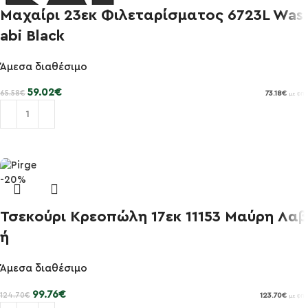
Μαχαίρι 23εκ Φιλεταρίσματος 6723L Was
-10%
abi Black
Άμεσα διαθέσιμο
59.02
€
65.58
€
73.18
€
με ΦΠΑ
Προσθήκη στο καλάθι
-20%
Τσεκούρι Κρεοπώλη 17εκ 11153 Μαύρη Λαβ
ή
Άμεσα διαθέσιμο
99.76
€
124.70
€
123.70
€
με ΦΠΑ