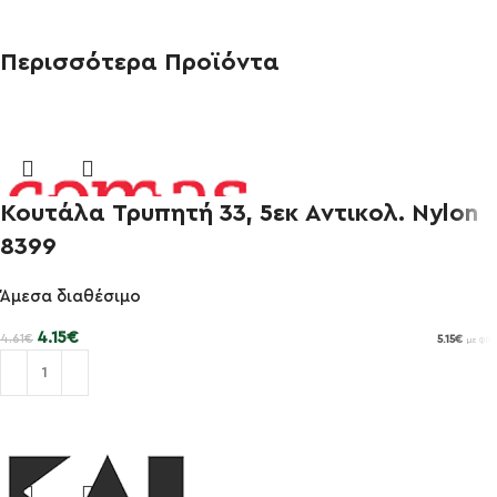
Περισσότερα Προϊόντα
Κουτάλα Τρυπητή 33, 5εκ Αντικολ. Nylon
8399
Άμεσα διαθέσιμο
-10%
4.15
€
4.61
€
5.15
€
με ΦΠΑ
Προσθήκη στο καλάθι