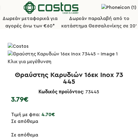
Δωρεάν μεταφορικά για
Δωρεάν παραλαβή από το
αγορές άνω των €60*
κατάστημα Θεσσαλονίκης σε 20'
Αρχική σελίδα
Κουζίνα
Μικροεργαλεία Κουζίνας
Κλικ για μεγέθυνση
Θραύστης Καρυδιών 16εκ Inox 73
445
Κωδικός προϊόντος
: 73445
3.79
€
Τιμή με φπα:
4.70
€
Σε απόθεμα
Σε απόθεμα