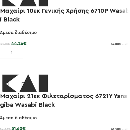
Μαχαίρι 10εκ Γενικής Χρήσης 6710P Wasab
-10%
i Black
Άμεσα διαθέσιμο
44.26
€
49.18
€
54.88
€
με ΦΠΑ
Προσθήκη στο καλάθι
Μαχαίρι 21εκ Φιλεταρίσματος 6721Y Yana
-10%
giba Wasabi Black
Άμεσα διαθέσιμο
51.60
€
57.33
€
63.98
€
με ΦΠΑ