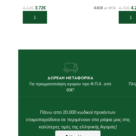
3.72
€
4.
4.13
€
4.61
€
4.70
€
με ΦΠΑ
Προσθήκη στο καλάθι
Προσθή
ΔΩΡΕΑΝ ΜΕΤΑΦΟΡΙΚΑ
Για πραγματοποίηση αγορών προ Φ.Π.Α. από
Πλή
60€*
Πάνω απο 20.000 κωδικοί προιόντων
ετοιμοπαράδοτοι σε περιμένουν στα ράφια μας στις
καλύτερες τιμές της ελληνικής Αγοράς!