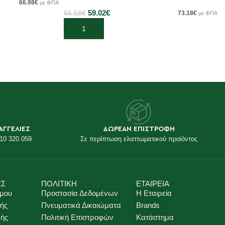
66.98
€
με ΦΠΑ
59.02
€
65.58
€
73.18
€
με ΦΠΑ
Προσθήκη στο καλάθι
ΑΓΓΕΛΙΕΣ
ΔΩΡΕΑΝ ΕΠΙΣΤΡΟΦΗ
10 320 059
Σε περίπτωση ελαττωματικού προϊόντος
ΕΣ
ΠΟΛΙΤΙΚΗ
ΕΤΑΙΡΕΙΑ
 μου
Προστασία Δεδομένων
Η Εταιρεία
ής
Πνευματικά Δικαιώματα
Brands
λής
Πολιτική Επιστροφών
Κατάστημα