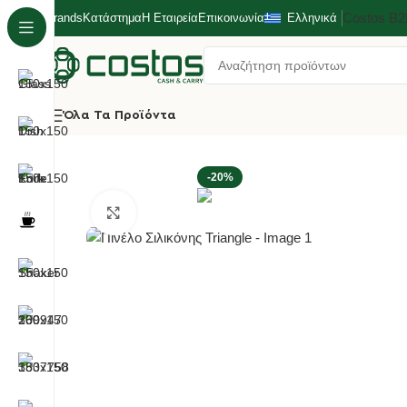
Costos Β
Brands
Κατάστημα
Η Εταιρεία
Επικοινωνία
Ελληνικά
Όλα Τα Προϊόντα
Αρχική σελίδα
Κουζίνα
Μικροεργαλεία Κουζίνας
Πινέλο
-20%
Κλικ για μεγέθυνση