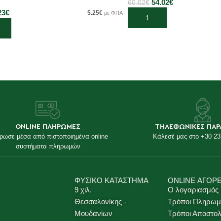
54.02
€
60.02
€
23
€
5.25
€
με ΦΠΑ
Προσθήκη στο καλάθι
κη στο καλάθι
ONLINE ΠΛΗΡΩΜΕΣ
ΤΗΛΕΦΩΝΙΚΕΣ ΠΑΡ
ρωσε μέσα από πιστοποιημένα online
Κάλεσέ μας στο +30 23
συστήματα πληρωμών
ΦΥΣΙΚΟ ΚΑΤΑΣΤΗΜΑ
ONLINE ΑΓΟΡ
9 χιλ.
Ο λογαριασμός
Θεσσαλονίκης -
Τρόποι Πληρωμ
Μουδανίων
Τρόποι Αποστο