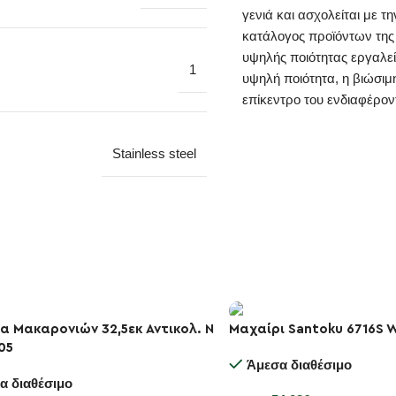
γενιά και ασχολείται με 
κατάλογος προϊόντων της
υψηλής ποιότητας εργαλεία
1
υψηλή ποιότητα, η βιώσιμ
επίκεντρο του ενδιαφέροντ
Stainless steel
α Μακαρονιών 32,5εκ Αντικολ. N
Μαχαίρι Santoku 6716S W
05
-10%
Άμεσα διαθέσιμο
α διαθέσιμο