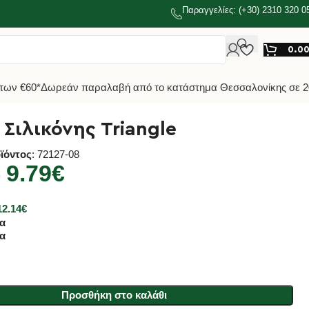
Παραγγελίες: (+30) 2310 320 0
0.0
των €60*
Δωρεάν παραλαβή από το κατάστημα Θεσσαλονίκης σε 2
 Σιλικόνης Triangle
ϊόντος
: 72127-08
9.79
€
€
12.14
€
α
α
Προσθήκη στο καλάθι