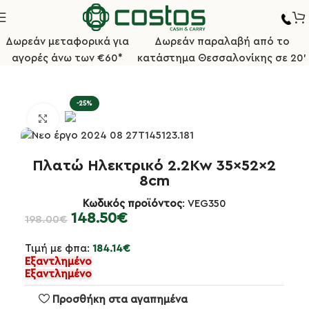
Δωρεάν μεταφορικά για
Δωρεάν παραλαβή από το
αγορές άνω των €60*
κατάστημα Θεσσαλονίκης σε 20'
Αρχική σελίδα
Κουζίνα
Μηχανήματα Κουζίνας
-25%
Κλικ για μεγέθυνση
Πλατώ Ηλεκτρικό 2.2Kw 35x52x2
8cm
Κωδικός προϊόντος
: VEG350
148.50
€
198.00
€
Τιμή με φπα:
184.14
€
Εξαντλημένο
Εξαντλημένο
Προσθήκη στα αγαπημένα