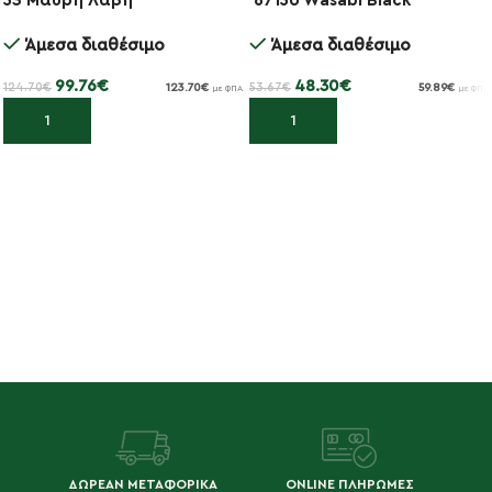
53 Μαύρη Λαβή
6715U Wasabi Black
Άμεσα διαθέσιμο
Άμεσα διαθέσιμο
99.76
€
48.30
€
124.70
€
53.67
€
123.70
€
59.89
€
με ΦΠΑ
με ΦΠΑ
Προσθήκη στο καλάθι
Προσθήκη στο καλάθι
ΔΩΡΕΑΝ ΜΕΤΑΦΟΡΙΚΑ
ONLINE ΠΛΗΡΩΜΕΣ