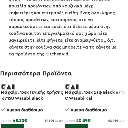
ποικιλία προϊόντων, από κουζινικά μέχρι
καφετιέρες και επιτραπέζια είδη. Ένας ολόκληρος
κόσμος προϊόντων, εστιασμένος στο να
παρασκευάσετε και εσείς ό,τι θέλετε μέσα στην
κουζίνα και τον επαγγελματικό σας χώρο. Είτε
μαγειρεύετε, είτε ψήνετε, είτε αναμειγνύεται, ό,τι
κάνετε στην κουζίνα σας μπορείτε να το κάνετε με
τα προϊόντα της KitchenAid.
Περισσότερα Προϊόντα
Μαχαίρι 15εκ Γενικής Χρήσης
Μαχαίρι 15εκ Σεφ Black 6715
-10%
-10%
6715U Wasabi Black
C Wasabi Kai
Άμεσα διαθέσιμο
Άμεσα διαθέσιμο
48.30
€
50.39
€
53.67
€
55.99
€
59.89
€
62.48
€
με ΦΠΑ
με ΦΠΑ