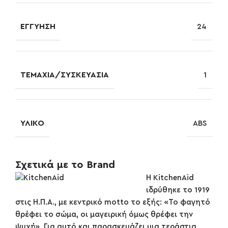
ΕΓΓΎΗΣΗ
24
ΤΕΜΆΧΙΑ/ΣΥΣΚΕΥΑΣΊΑ
1
ΥΛΙΚΌ
ABS
Σχετικά με το Brand
Η KitchenAid
ιδρύθηκε το 1919
στις Η.Π.Α., με κεντρικό motto το εξής: «Το φαγητό
θρέφει το σώμα, οι μαγειρική όμως θρέφει την
ψυχή». Για αυτό και παρασκευάζει μια τεράστια