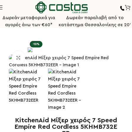
Δωρεάν μεταφορικά για
Δωρεάν παραλαβή από το
αγορές άνω των €60*
κατάστημα Θεσσαλονίκης σε 20'
Αρχική σελίδα
Κουζίνα
Μηχανήματα KitchenAid
-10%
Κλικ για μεγέθυνση
KitchenAid Μίξερ χειρός 7 Speed
Empire Red Cordless 5KHMB732E