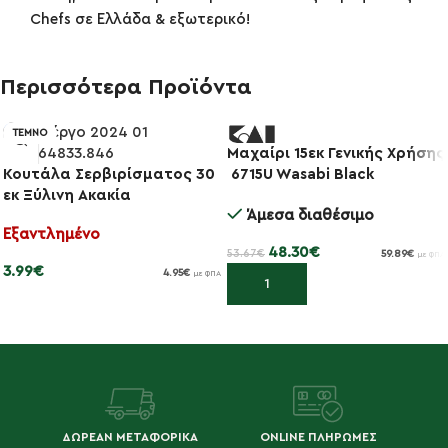
Chefs σε Ελλάδα & εξωτερικό!
Περισσότερα Προϊόντα
ΤΕΜΝΟ
Μαχαίρι 15εκ Γενικής Χρήσης
-10%
Κουτάλα Σερβιρίσματος 30
6715U Wasabi Black
εκ Ξύλινη Ακακία
Άμεσα διαθέσιμο
Εξαντλημένο
48.30
€
53.67
€
59.89
€
με ΦΠΑ
3.99
€
4.95
€
με ΦΠΑ
Προσθήκη στο καλάθι
Διαβάστε περισσότερα
ΔΩΡΕΑΝ ΜΕΤΑΦΟΡΙΚΑ
ONLINE ΠΛΗΡΩΜΕΣ