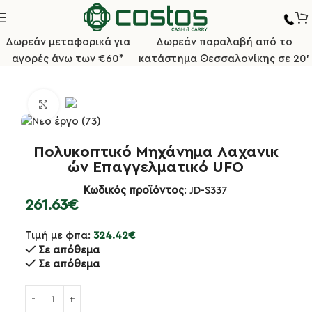
Δωρεάν μεταφορικά για
Δωρεάν παραλαβή από το
αγορές άνω των €60*
κατάστημα Θεσσαλονίκης σε 20'
Αρχική σελίδα
Κουζίνα
Μηχανήματα Χειροκίνητα
Κλικ για μεγέθυνση
Πολυκοπτικό Μηχάνημα Λαχανικ
ών Επαγγελματικό UFO
Κωδικός προϊόντος
: JD-S337
261.63
€
Τιμή με φπα:
324.42
€
Σε απόθεμα
Σε απόθεμα