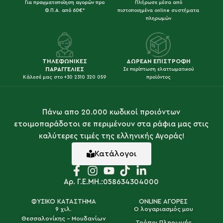
Για πραγματοποίηση αγορών προ
Πλήρωσε μέσα από
Φ.Π.Α. από 60€*
πιστοποιημένα online συστήματα
πληρωμών
ΤΗΛΕΦΩΝΙΚΕΣ
ΔΩΡΕΑΝ ΕΠΙΣΤΡΟΦΗ
ΠΑΡΑΓΓΕΛΙΕΣ
Σε περίπτωση ελαττωματικού
Κάλεσέ μας στο +30 2310 320 059
προϊόντος
Πάνω απο 20.000 κωδικοί προιόντων
ετοιμοπαράδοτοι σε περιμένουν στα ράφια μας στις
καλύτερες τιμές της ελληνικής Αγοράς!
Κατάλογοι
Αρ. Γ.Ε.ΜΗ.:058634304000
ΦΥΣΙΚΟ ΚΑΤΑΣΤΗΜΑ
ONLINE ΑΓΟΡΕΣ
9 χιλ.
Ο λογαριασμός μου
Θεσσαλονίκης - Μουδανίων
Τρόποι Πληρωμής