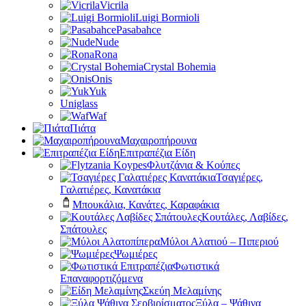
Vicrila
Luigi Bormioli
Pasabahce
Nude
Rona
Crystal Bohemia
Onis
Yuk
Uniglass
Waf
Πιάτα
Μαχαιροπήρουνα
Επιτραπέζια Είδη
Φλυτζάνια & Κούπες
Τσαγιέρες,
Γαλατιέρες, Κανατάκια
Μπουκάλια, Κανάτες, Καραφάκια
Κουτάλες, Λαβίδες,
Σπάτουλες
Μύλοι Αλατιού – Πιπεριού
Ψωμιέρες
Φωτιστικά
Επαναφορτιζόμενα
Σκεύη Μελαμίνης
Ξύλα – Ψάθινα