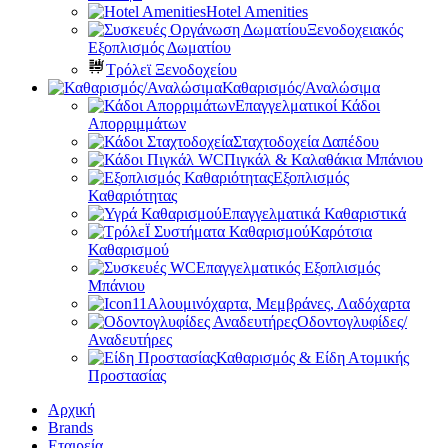
Hotel Amenities
Ξενοδοχειακός
Εξοπλισμός Δωματίου
Τρόλεϊ Ξενοδοχείου
Καθαρισμός/Αναλώσιμα
Επαγγελματικοί Κάδοι
Απορριμμάτων
Σταχτοδοχεία Δαπέδου
Πιγκάλ & Καλαθάκια Μπάνιου
Εξοπλισμός
Καθαριότητας
Επαγγελματικά Καθαριστικά
Καρότσια
Καθαρισμού
Επαγγελματικός Εξοπλισμός
Μπάνιου
Αλουμινόχαρτα, Μεμβράνες, Λαδόχαρτα
Οδοντογλυφίδες/
Αναδευτήρες
Καθαρισμός & Είδη Ατομικής
Προστασίας
Αρχική
Brands
Εταιρεία