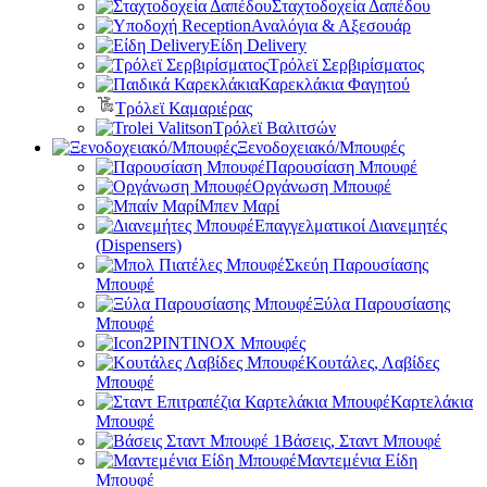
Σταχτοδοχεία Δαπέδου
Αναλόγια & Αξεσουάρ
Είδη Delivery
Τρόλεϊ Σερβιρίσματος
Καρεκλάκια Φαγητού
Τρόλεϊ Καμαριέρας
Τρόλεϊ Βαλιτσών
Ξενοδοχειακό/Μπουφές
Παρουσίαση Μπουφέ
Οργάνωση Μπουφέ
Μπεν Μαρί
Επαγγελματικοί Διανεμητές
(Dispensers)
Σκεύη Παρουσίασης
Μπουφέ
Ξύλα Παρουσίασης
Μπουφέ
PINTINOX Μπουφές
Κουτάλες, Λαβίδες
Μπουφέ
Καρτελάκια
Μπουφέ
Βάσεις, Σταντ Μπουφέ
Μαντεμένια Είδη
Μπουφέ