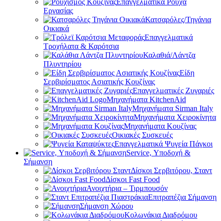
Επαγγελματικά Ρούχα
Εργασίας
Κατσαρόλες/Τηγάνια
Οικιακά
Επαγγελματικά
Τροχήλατα & Καρότσια
Καλαθιά/Λάντζα
Πλυντηρίου
Είδη
Σερβιρίσματος Ασιατικής Κουζίνας
Επαγγελματικές Ζυγαριές
Μηχανήματα KitchenAid
Μηχανήματα Sirman Italy
Μηχανήματα Χειροκίνητα
Μηχανήματα Κουζίνας
Οικιακές Συσκευές
Επαγγελματικά Ψυγεία Πάγκοι
Service, Υποδοχή &
Σήμανση
Δίσκοι Σερβιτόρου, Σταντ
Δίσκοι Fast Food
Ανοιχτήρια – Τιρμπουσόν
Επιτραπέζια Σήμανση
Σήμανση Χώρου
Κολωνάκια Διαδρόμου