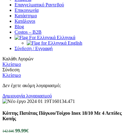
Επαγγελματικό Ραντεβού
Επικοινωνία
Κατάστημα
Κατάλογοι
Blog
Costos – Β2Β
Ελληνικά
English
Σύνδεση / Εγγραφή
Καλάθι Αγορών
Κλείσιμο
Σύνδεση
Κλείσιμο
Δεν έχετε ακόμη λογαριασμό;
Δημιουργία λογαριασμού
Κόπτης Πατάτας Πάγκου/Τοίχου Inox 18/10 Με 4 Λεπίδες
Κοπής
99.99
€
142.84
€