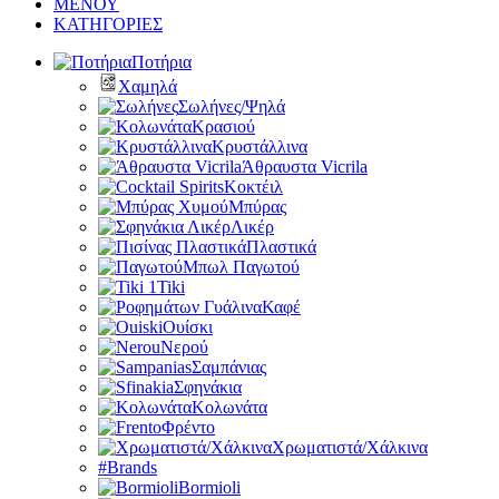
ΜΕΝΟΥ
ΚΑΤΗΓΟΡΙΕΣ
Ποτήρια
Χαμηλά
Σωλήνες/Ψηλά
Κρασιού
Κρυστάλλινα
Άθραυστα Vicrila
Κοκτέιλ
Μπύρας
Λικέρ
Πλαστικά
Μπωλ Παγωτού
Tiki
Καφέ
Ουίσκι
Νερού
Σαμπάνιας
Σφηνάκια
Κολωνάτα
Φρέντο
Χρωματιστά/Χάλκινα
#Brands
Bormioli