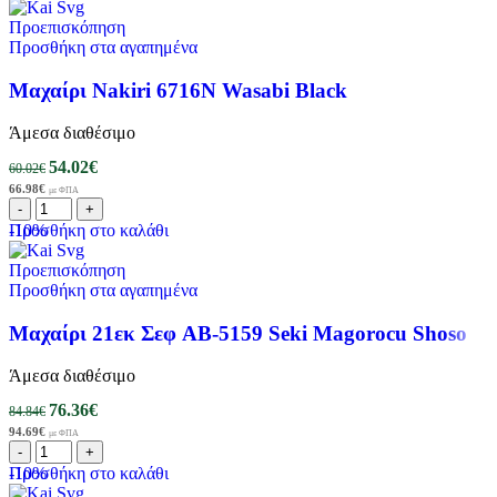
Προεπισκόπηση
Προσθήκη στα αγαπημένα
Μαχαίρι Nakiri 6716N Wasabi Black
Άμεσα διαθέσιμο
54.02
€
60.02
€
66.98
€
με ΦΠΑ
-10%
Προσθήκη στο καλάθι
Προεπισκόπηση
Προσθήκη στα αγαπημένα
Μαχαίρι 21εκ Σεφ AB-5159 Seki Magorocu Shoso
Άμεσα διαθέσιμο
76.36
€
84.84
€
94.69
€
με ΦΠΑ
-10%
Προσθήκη στο καλάθι