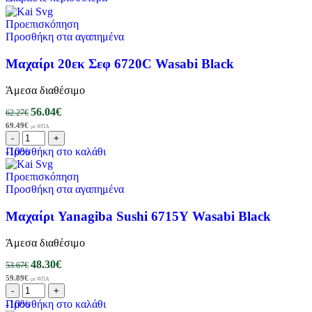
Προεπισκόπηση
Προσθήκη στα αγαπημένα
Μαχαίρι 20εκ Σεφ 6720C Wasabi Black
Άμεσα διαθέσιμο
56.04
€
62.27
€
69.49
€
με ΦΠΑ
-10%
Προσθήκη στο καλάθι
Προεπισκόπηση
Προσθήκη στα αγαπημένα
Μαχαίρι Yanagiba Sushi 6715Y Wasabi Black
Άμεσα διαθέσιμο
48.30
€
53.67
€
59.89
€
με ΦΠΑ
-10%
Προσθήκη στο καλάθι