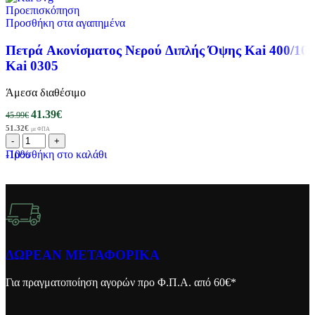
Προεπισκόπηση
Προσθήκη στα αγαπημένα
Πετρά Ακονίσματος Νερού Διπλής Όψης Kai 400/100
Kai 0305
Άμεσα διαθέσιμο
41.39
€
45.99
€
51.32
€
με ΦΠΑ
-10%
Προσθήκη στο καλάθι
ΔΩΡΕΑΝ ΜΕΤΑΦΟΡΙΚΑ
Για πραγματοποίηση αγορών προ Φ.Π.Α. από 60€*