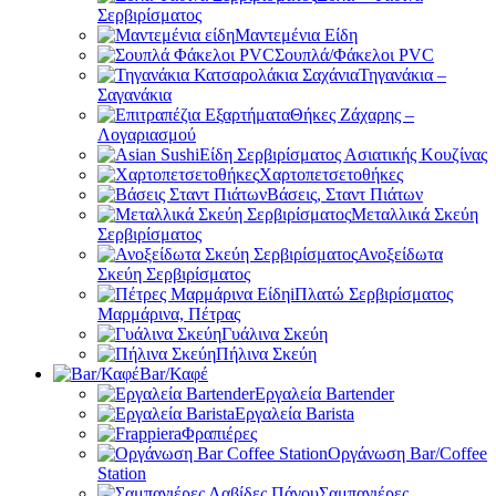
Σερβιρίσματος
Μαντεμένια Είδη
Σουπλά/Φάκελοι PVC
Τηγανάκια –
Σαγανάκια
Θήκες Ζάχαρης –
Λογαριασμού
Είδη Σερβιρίσματος Ασιατικής Κουζίνας
Χαρτοπετσετοθήκες
Βάσεις, Σταντ Πιάτων
Μεταλλικά Σκεύη
Σερβιρίσματος
Ανοξείδωτα
Σκεύη Σερβιρίσματος
Πλατώ Σερβιρίσματος
Μαρμάρινα, Πέτρας
Γυάλινα Σκεύη
Πήλινα Σκεύη
Bar/Καφέ
Εργαλεία Bartender
Εργαλεία Barista
Φραπιέρες
Οργάνωση Bar/Coffee
Station
Σαμπανιέρες