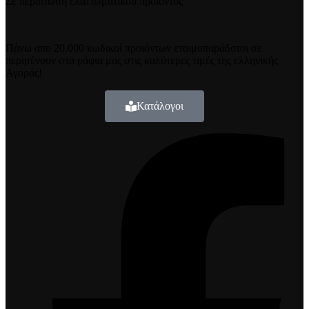
Σε περίπτωση ελαττωματικού προϊόντος
Πάνω απο 20.000 κωδικοί προιόντων ετοιμοπαράδοτοι σε
περιμένουν στα ράφια μας στις καλύτερες τιμές της ελληνικής
Αγοράς!
Κατάλογοι