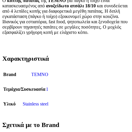
Ο
κόπτης πατάτας
της
TEMNO
για πάγκο ή τοίχο είναι
κατασκευασμένος από
ανοξείδωτο ατσάλι 18/10
και συνοδεύεται
από 4 λεπίδες κοπής για διαφορετικά μεγέθη πατάτας. Η διπλή
εγκατάσταση (πάγκο ή τοίχο) εξοικονομεί χώρο στην κουζίνα.
Ιδανικός για εστιατόρια, fast food, ψητοπωλεία και ξενοδοχεία που
σερβίρουν τηγανητές πατάτες σε μεγάλες ποσότητες. Ο μοχλός
εξασφαλίζει γρήγορη κοπή με ελάχιστο κόπο.
Χαρακτηριστικά
Brand
TEMNO
Τεμάχια/Συσκευασία
1
Υλικό
Stainless steel
Σχετικά με το Brand