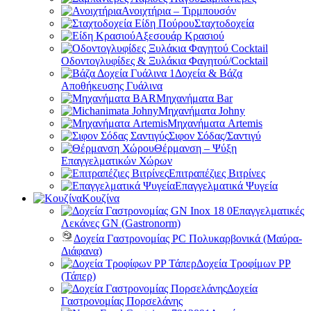
Ανοιχτήρια – Τιρμπουσόν
Σταχτοδοχεία
Αξεσουάρ Κρασιού
Οδοντογλυφίδες & Ξυλάκια Φαγητού/Cocktail
Δοχεία & Βάζα
Αποθήκευσης Γυάλινα
Μηχανήματα Bar
Μηχανήματα Johny
Μηχανήματα Artemis
Σιφον Σόδας/Σαντιγύ
Θέρμανση – Ψύξη
Επαγγελματικών Χώρων
Επιτραπέζιες Βιτρίνες
Επαγγελματικά Ψυγεία
Κουζίνα
Επαγγελματικές
Λεκάνες GN (Gastronorm)
Δοχεία Γαστρονομίας PC Πολυκαρβονικά (Μαύρα-
Διάφανα)
Δοχεία Τροφίμων PP
(Τάπερ)
Δοχεία
Γαστρονομίας Πορσελάνης