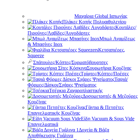
Μαχαίρια Global Ιαπωνίας
Πλάκες Κοπής Πολυαιθυλενίου
Κουτάλες/
Πιρούνες/Λαβίδες/Αυγοδάρτες
Μπωλ Αναμίξεως
& Μπασίνες Inox
Κετσαπιέρες,
Squeeze
Σπάτουλες/Κόπτες/Συρματόβουρτσες
Σουρωτήρια Κουζίνας
Τρίφτες/Κόπτες/Πρέσες
Ταψιά/
Φόρμες/Δίσκοι/Σχάρες Ψησίματος
Τσέρκια Ζαχαροπλαστικής
Δοσομετρητές & Μεζούρες
Κουζίνας
Γάντια & Πετσέτες
Επαγγελματικής Κουζίνας
Είδη Vacuum & Sous Vide
Επαγγελματικά
Δοχεία & Βάζα
Αποθήκευσης Γυάλινα