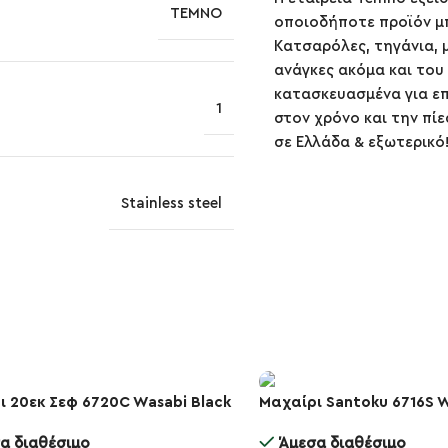
TEMNO
οποιοδήποτε προϊόν μπ
Κατσαρόλες, τηγάνια, μ
ανάγκες ακόμα και του 
κατασκευασμένα για επ
1
στον χρόνο και την πίε
σε Ελλάδα & εξωτερικό
Stainless steel
ι 20εκ Σεφ 6720C Wasabi Black
Μαχαίρι Santoku 6716S W
-10%
α διαθέσιμο
Άμεσα διαθέσιμο