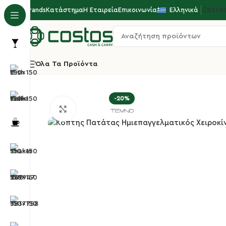
Costo
Brands
Κατάστημα
Η Εταιρεία
Επικοινωνία
Ελληνικά
Όλα Τα Προϊόντα
Αρχική σελίδα
Κουζίνα
Μηχανήματα Χειροκίνητ
-20%
Κλικ για μεγέθυνση