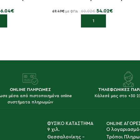
56.04
€
54.02
€
60.02
€
69.49
€
με ΦΠΑ
κη στο καλάθι
Προσθήκη στο καλάθι
ONLINE ΠΛΗΡΩΜΕΣ
ΤΗΛΕΦΩΝΙΚΕΣ ΠΑΡ
ωσε μέσα από πιστοποιημένα online
Κάλεσέ μας στο +30 2
συστήματα πληρωμών
ΦΥΣΙΚΟ ΚΑΤΑΣΤΗΜΑ
ONLINE ΑΓΟΡΕ
9 χιλ.
Ο λογαριασμό
Θεσσαλονίκης -
Τρόποι Πληρω