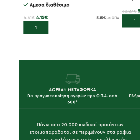
Άμεσα διαθέσιμο
62.27
€
4.15
€
4.61
€
5.15
€
με ΦΠΑ
Προσθή
Προσθήκη στο καλάθι
ΔΩΡΕΑΝ ΜΕΤΑΦΟΡΙΚΑ
Για πραγματοποίηση αγορών προ Φ.Π.Α. από
Πλήρ
60€*
Πάνω απο 20.000 κωδικοί προιόντων
ετοιμοπαράδοτοι σε περιμένουν στα ράφια
μας στις καλύτερες τιμές της ελληνικής