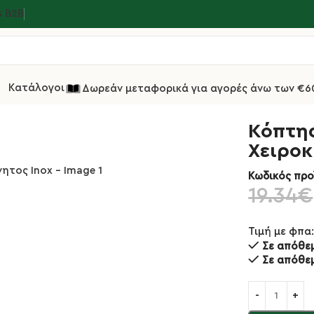
s Β2Β
Κατάλογοι
Δωρεάν μεταφορικά για αγορές άνω των €6
α
Κόπτης Πατάτας Ημιεπαγγελματικός Χειροκίνητος Inox
Κόπτη
Χειροκ
Κωδικός προ
19.34
€
Τιμή με φπα
Σε απόθε
Σε απόθε