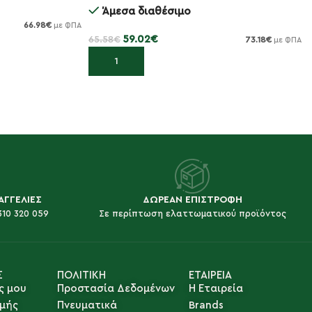
Άμεσα διαθέσιμο
66.98
€
με ΦΠΑ
59.02
€
65.58
€
73.18
€
με ΦΠΑ
Προσθήκη στο καλάθι
ΑΓΓΕΛΙΕΣ
ΔΩΡΕΑΝ ΕΠΙΣΤΡΟΦΗ
310 320 059
Σε περίπτωση ελαττωματικού προϊόντος
Σ
ΠΟΛΙΤΙΚΗ
ΕΤΑΙΡΕΙΑ
ς μου
Προστασία Δεδομένων
Η Εταιρεία
μής
Πνευματικά
Brands