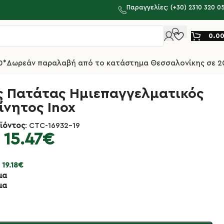
Παραγγελίες: (+30) 2310 320 0
0.0
0*
Δωρεάν παραλαβή από το κατάστημα Θεσσαλονίκης σε 2
ς Πατάτας Ημιεπαγγελματικός
ίνητος Inox
ϊόντος
: CTC-16932-19
15.47
€
:
19.18
€
μα
μα