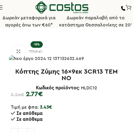
Δωρεάν μεταφορικά για
Δωρεάν παραλαβή από το
αγορές άνω των €60*
κατάστημα Θεσσαλονίκης σε 20'
κή σελίδα
Κουζίνα
Σπάτουλες/Κόπτες/Συρματόβουρτσες
-15%
Κλικ για μεγέθυνση
Κόπτης Ζύμης 16×9εκ 3CR13 TEM
NO
Κωδικός προϊόντος
: HLDC12
2.77
€
3.26
€
Τιμή με φπα:
3.43
€
Σε απόθεμα
Σε απόθεμα