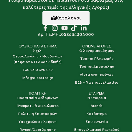
ετοιμοπαράδοτοι σε περιμένουν στα ράφια μας στις
καλύτερες τιμές της ελληνικής Αγοράς!
Κατάλογοι
Αρ. Γ.Ε.ΜΗ.:058634304000
ΦΥΣΙΚΟ ΚΑΤΑΣΤΗΜΑ
ONLINE ΑΓΟΡΕΣ
9 χιλ.
Ο λογαριασμός μου
Θεσσαλονίκης - Μουδανίων
Τρόποι Πληρωμής
(πλησίον ΚΤΕΛ Χαλκιδικής)
Τρόποι Αποστολής
+30 2310 320 059
Λίστα Αγαπημένων
info@e-costos.gr
B2B - Για επαγγελματίες
ΠΟΛΙΤΙΚΗ
ΕΤΑΙΡΕΙΑ
Προστασία Δεδομένων
Η Εταιρεία
Πνευματικά Δικαιώματα
Brands
Πολιτική Επιστροφών
Κατάστημα
Υποχρεώσεις Χρήστη
Επικοινωνία
Γενικοί Όροι Χρήσης
Επαγγελματικό Ραντεβού