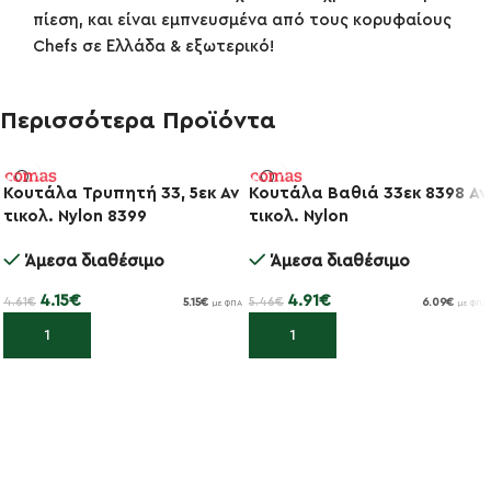
πίεση, και είναι εμπνευσμένα από τους κορυφαίους
Chefs σε Ελλάδα & εξωτερικό!
Περισσότερα Προϊόντα
Κουτάλα Τρυπητή 33, 5εκ Αν
Κουτάλα Βαθιά 33εκ 8398 Αν
τικολ. Nylon 8399
τικολ. Nylon
-10%
-10%
Άμεσα διαθέσιμο
Άμεσα διαθέσιμο
4.15
€
4.91
€
4.61
€
5.46
€
5.15
€
6.09
€
με ΦΠΑ
με ΦΠΑ
Προσθήκη στο καλάθι
Προσθήκη στο καλάθι