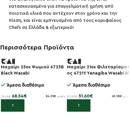
κατασκευασμένα για επαγγελματική χρήση από
ποιοτικά υλικά που αντέχουν στον χρόνο και την
πίεση, και είναι εμπνευσμένα από τους κορυφαίους
Chefs σε Ελλάδα & εξωτερικό!
Περισσότερα Προϊόντα
Μαχαίρι 23εκ Ψωμιού 6723B
Μαχαίρι 21εκ Φιλεταρίσματ
-10%
-10%
Black Wasabi
ος 6721Y Yanagiba Wasabi Bl
ack
Άμεσα διαθέσιμο
Άμεσα διαθέσιμο
68.54
€
51.60
€
76.16
€
57.33
€
84.99
€
63.98
€
με ΦΠΑ
με ΦΠΑ
Προσθήκη στο καλάθι
Προσθήκη στο καλάθι