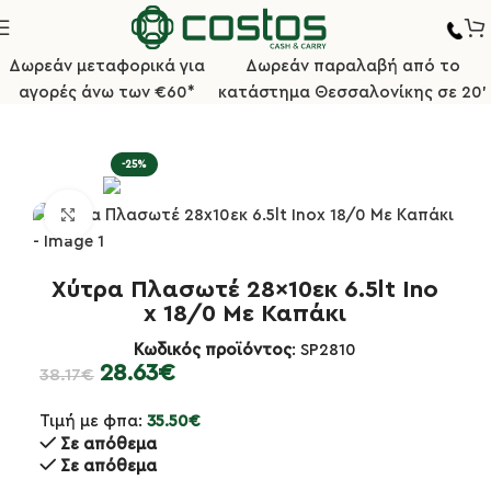
Δωρεάν μεταφορικά για
Δωρεάν παραλαβή από το
αγορές άνω των €60*
κατάστημα Θεσσαλονίκης σε 20'
ζίνα
Κατσαρόλες, Χύτρες & Μαρμίτες Inox Επαγγελματικές
-25%
Κλικ για μεγέθυνση
Χύτρα Πλασωτέ 28×10εκ 6.5lt Ino
x 18/0 Με Καπάκι
Κωδικός προϊόντος
: SP2810
28.63
€
38.17
€
Τιμή με φπα:
35.50
€
Σε απόθεμα
Σε απόθεμα