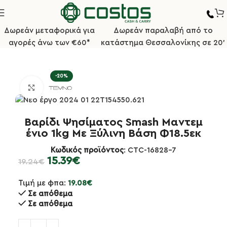
Δωρεάν μεταφορικά για
Δωρεάν παραλαβή από το
αγορές άνω των €60*
κατάστημα Θεσσαλονίκης σε 20'
Αρχική σελίδα
Κουζίνα
Γενικά Εργαλεία Κουζίνας
-20%
Κλικ για μεγέθυνση
Βαρίδι Ψησίματος Smash Μαντεμ
ένιο 1kg Με Ξύλινη Βάση Φ18.5εκ
Κωδικός προϊόντος
: CTC-16828-7
15.39
€
19.24
€
Τιμή με φπα:
19.08
€
Σε απόθεμα
Σε απόθεμα