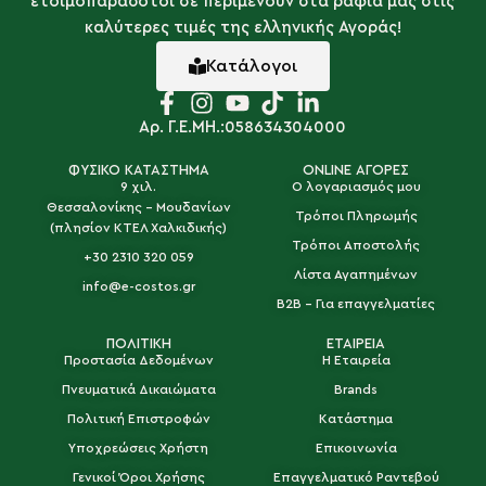
ετοιμοπαράδοτοι σε περιμένουν στα ράφια μας στις
καλύτερες τιμές της ελληνικής Αγοράς!
Κατάλογοι
Αρ. Γ.Ε.ΜΗ.:058634304000
ΦΥΣΙΚΟ ΚΑΤΑΣΤΗΜΑ
ONLINE ΑΓΟΡΕΣ
9 χιλ.
Ο λογαριασμός μου
Θεσσαλονίκης - Μουδανίων
Τρόποι Πληρωμής
(πλησίον ΚΤΕΛ Χαλκιδικής)
Τρόποι Αποστολής
+30 2310 320 059
Λίστα Αγαπημένων
info@e-costos.gr
B2B - Για επαγγελματίες
ΠΟΛΙΤΙΚΗ
ΕΤΑΙΡΕΙΑ
Προστασία Δεδομένων
Η Εταιρεία
Πνευματικά Δικαιώματα
Brands
Πολιτική Επιστροφών
Κατάστημα
Υποχρεώσεις Χρήστη
Επικοινωνία
Γενικοί Όροι Χρήσης
Επαγγελματικό Ραντεβού