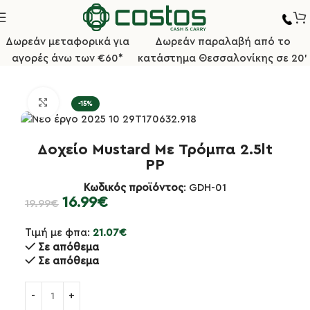
Δωρεάν μεταφορικά για
Δωρεάν παραλαβή από το
αγορές άνω των €60*
κατάστημα Θεσσαλονίκης σε 20'
Αρχική σελίδα
Κουζίνα
Κετσαπιέρες, Squeeze
Κλικ για μεγέθυνση
-15%
Δοχείο Mustard Με Τρόμπα 2.5lt
PP
Κωδικός προϊόντος
: GDH-01
16.99
€
19.99
€
Τιμή με φπα:
21.07
€
Σε απόθεμα
Σε απόθεμα