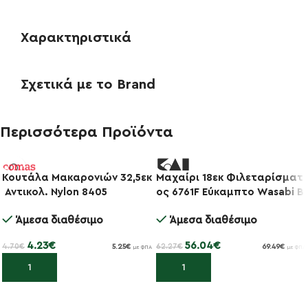
Χαρακτηριστικά
Σχετικά με το Brand
Περισσότερα Προϊόντα
Κουτάλα Μακαρονιών 32,5εκ
Μαχαίρι 18εκ Φιλεταρίσματ
-10%
Αντικολ. Nylon 8405
ος 6761F Εύκαμπτο Wasabi B
-10%
lack
Άμεσα διαθέσιμο
Άμεσα διαθέσιμο
4.23
€
56.04
€
4.70
€
62.27
€
5.25
€
69.49
€
με ΦΠΑ
με ΦΠΑ
Προσθήκη στο καλάθι
Προσθήκη στο καλάθι