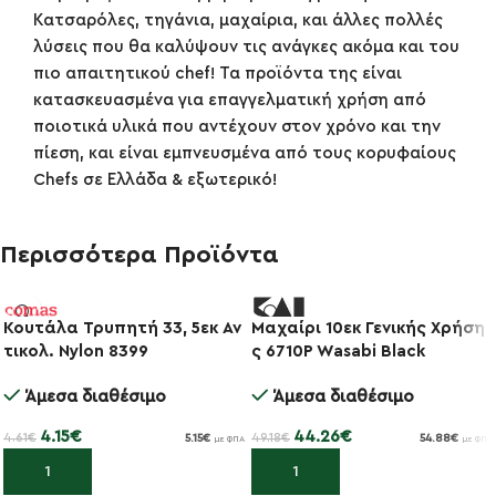
Κατσαρόλες, τηγάνια, μαχαίρια, και άλλες πολλές
λύσεις που θα καλύψουν τις ανάγκες ακόμα και του
πιο απαιτητικού chef! Τα προϊόντα της είναι
κατασκευασμένα για επαγγελματική χρήση από
ποιοτικά υλικά που αντέχουν στον χρόνο και την
πίεση, και είναι εμπνευσμένα από τους κορυφαίους
Chefs σε Ελλάδα & εξωτερικό!
Περισσότερα Προϊόντα
Κουτάλα Τρυπητή 33, 5εκ Αν
Μαχαίρι 10εκ Γενικής Χρήση
-10%
τικολ. Nylon 8399
ς 6710P Wasabi Black
-10%
Άμεσα διαθέσιμο
Άμεσα διαθέσιμο
4.15
€
44.26
€
4.61
€
49.18
€
5.15
€
54.88
€
με ΦΠΑ
με ΦΠΑ
Προσθήκη στο καλάθι
Προσθήκη στο καλάθι