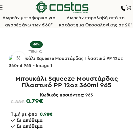
Δωρεάν μεταφορικά για
Δωρεάν παραλαβή από το
αγορές άνω των €60*
κατάστημα Θεσσαλονίκης σε 20'
Αρχική σελίδα
Κουζίνα
Κετσαπιέρες, Squeeze
-10%
Κλικ για μεγέθυνση
Μπουκάλι Squeeze Μουστάρδας
Πλαστικό PP 12oz 360ml 965
Κωδικός προϊόντος
: 965
0.79
€
0.88
€
Τιμή με φπα:
0.98
€
Σε απόθεμα
Σε απόθεμα