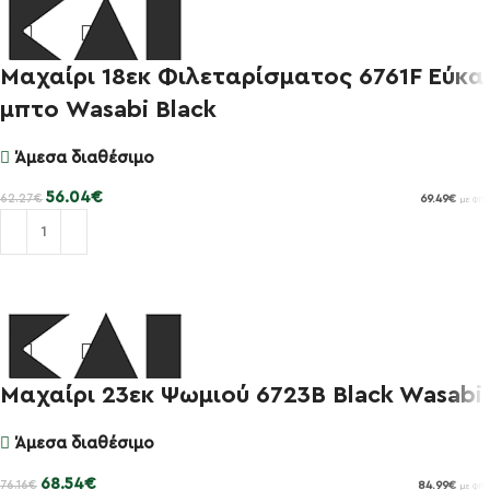
Μαχαίρι 18εκ Φιλεταρίσματος 6761F Εύκα
-10%
μπτο Wasabi Black
Άμεσα διαθέσιμο
56.04
€
62.27
€
69.49
€
με ΦΠΑ
Προσθήκη στο καλάθι
Μαχαίρι 23εκ Ψωμιού 6723B Black Wasabi
-10%
Άμεσα διαθέσιμο
68.54
€
76.16
€
84.99
€
με ΦΠΑ