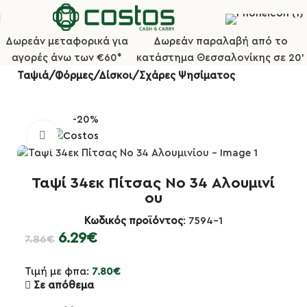
Δωρεάν μεταφορικά για
Δωρεάν παραλαβή από το
αγορές άνω των €60*
κατάστημα Θεσσαλονίκης σε 20'
Αρχική σελίδα
Κουζίνα
Ταψιά/Φόρμες/Δίσκοι/Σχάρες Ψησίματος
-20%
Κλικ για μεγέθυνση
Ταψί 34εκ Πίτσας Νο 34 Αλουμινί
ου
Κωδικός προϊόντος
: 7594-1
6.29
€
7.86
€
Τιμή με φπα:
7.80
€
Σε απόθεμα