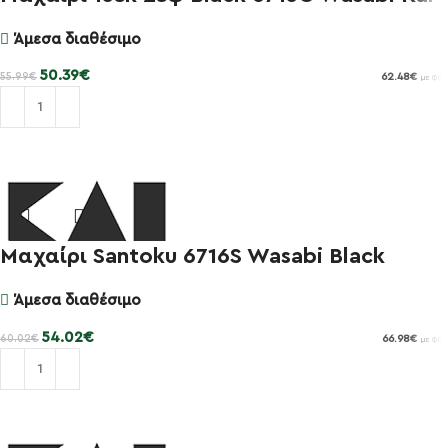
Άμεσα διαθέσιμο
50.39
€
55.99
€
62.48
€
με ΦΠΑ
Προσθήκη στο καλάθι
Μαχαίρι Santoku 6716S Wasabi Black
-10%
Άμεσα διαθέσιμο
54.02
€
60.02
€
66.98
€
με ΦΠΑ
Προσθήκη στο καλάθι