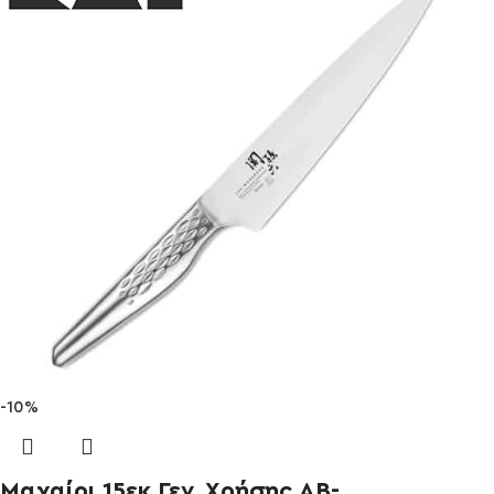
-10%
Μαχαίρι 15εκ Γεν. Χρήσης AB-