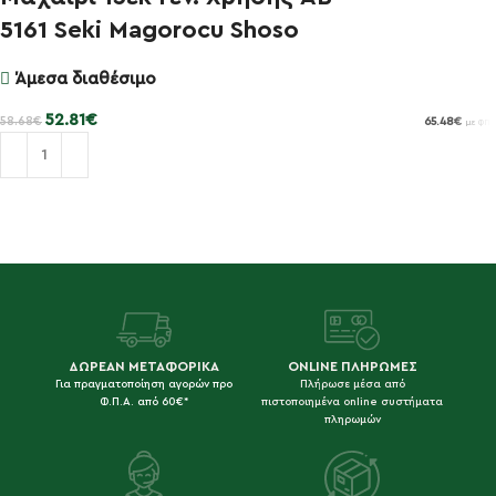
5161 Seki Magorocu Shoso
Άμεσα διαθέσιμο
52.81
€
58.68
€
65.48
€
με ΦΠΑ
Προσθήκη στο καλάθι
ΔΩΡΕΑΝ ΜΕΤΑΦΟΡΙΚΑ
ONLINE ΠΛΗΡΩΜΕΣ
Για πραγματοποίηση αγορών προ
Πλήρωσε μέσα από
Φ.Π.Α. από 60€*
πιστοποιημένα online συστήματα
πληρωμών