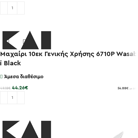
Προσθήκη στο καλάθι
Μαχαίρι 10εκ Γενικής Χρήσης 6710P Wasab
-10%
i Black
Άμεσα διαθέσιμο
44.26
€
49.18
€
54.88
€
με ΦΠΑ
Προσθήκη στο καλάθι