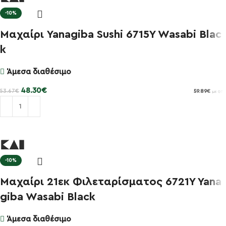
-10%
Μαχαίρι Yanagiba Sushi 6715Y Wasabi Blac
k
Άμεσα διαθέσιμο
48.30
€
53.67
€
59.89
€
με ΦΠΑ
Προσθήκη στο καλάθι
-10%
Μαχαίρι 21εκ Φιλεταρίσματος 6721Y Yana
giba Wasabi Black
Άμεσα διαθέσιμο