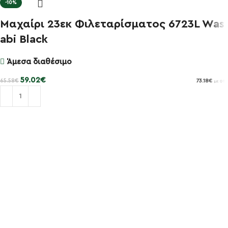
-10%
Μαχαίρι 23εκ Φιλεταρίσματος 6723L Was
abi Black
Άμεσα διαθέσιμο
59.02
€
65.58
€
73.18
€
με ΦΠΑ
Προσθήκη στο καλάθι