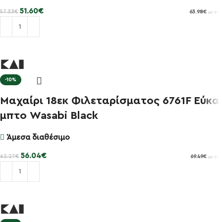
51.60
€
57.33
€
63.98
€
με ΦΠΑ
Προσθήκη στο καλάθι
-10%
Μαχαίρι 18εκ Φιλεταρίσματος 6761F Εύκα
μπτο Wasabi Black
Άμεσα διαθέσιμο
56.04
€
62.27
€
69.49
€
με ΦΠΑ
Προσθήκη στο καλάθι