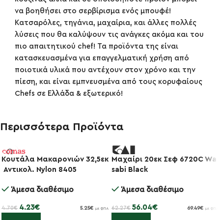
να βοηθήσει στο σερβίρισμα ενός μπουφέ!
Κατσαρόλες, τηγάνια, μαχαίρια, και άλλες πολλές
λύσεις που θα καλύψουν τις ανάγκες ακόμα και του
πιο απαιτητικού chef! Τα προϊόντα της είναι
κατασκευασμένα για επαγγελματική χρήση από
ποιοτικά υλικά που αντέχουν στον χρόνο και την
πίεση, και είναι εμπνευσμένα από τους κορυφαίους
Chefs σε Ελλάδα & εξωτερικό!
Περισσότερα Προϊόντα
Κουτάλα Μακαρονιών 32,5εκ
Μαχαίρι 20εκ Σεφ 6720C Wa
-10%
Αντικολ. Nylon 8405
sabi Black
-10%
Άμεσα διαθέσιμο
Άμεσα διαθέσιμο
4.23
€
56.04
€
4.70
€
62.27
€
5.25
€
69.49
€
με ΦΠΑ
με ΦΠΑ