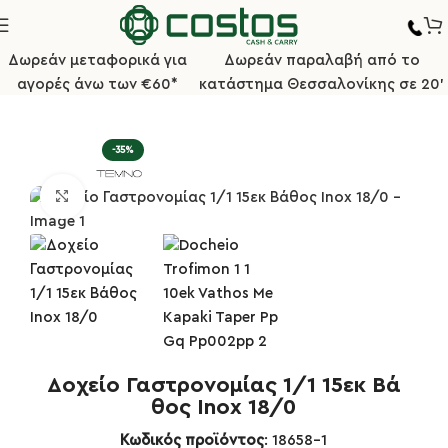
Δωρεάν μεταφορικά για
Δωρεάν παραλαβή από το
αγορές άνω των €60*
κατάστημα Θεσσαλονίκης σε 20'
σελίδα
Κουζίνα
Επαγγελματικές Λεκάνες GN (Gastronorm)
-35%
Κλικ για μεγέθυνση
Δοχείο Γαστρονομίας 1/1 15εκ Βά
θος Inox 18/0
Κωδικός προϊόντος
: 18658-1