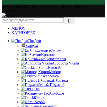
© Copyright 2025 Costos S.A. Designed & Developed by
Nowhere.
ΜΕΝΟΥ
ΚΑΤΗΓΟΡΙΕΣ
Ποτήρια
Χαμηλά
Σωλήνες/Ψηλά
Κρασιού
Κρυστάλλινα
Άθραυστα Vicrila
Κοκτέιλ
Μπύρας
Λικέρ
Πλαστικά
Μπωλ Παγωτού
Tiki
Καφέ
Ουίσκι
Νερού
Σαμπάνιας