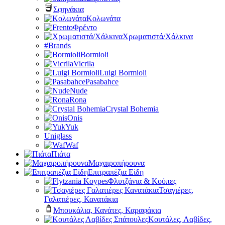
Σφηνάκια
Κολωνάτα
Φρέντο
Χρωματιστά/Χάλκινα
#Brands
Bormioli
Vicrila
Luigi Bormioli
Pasabahce
Nude
Rona
Crystal Bohemia
Onis
Yuk
Uniglass
Waf
Πιάτα
Μαχαιροπήρουνα
Επιτραπέζια Είδη
Φλυτζάνια & Κούπες
Τσαγιέρες,
Γαλατιέρες, Κανατάκια
Μπουκάλια, Κανάτες, Καραφάκια
Κουτάλες, Λαβίδες,