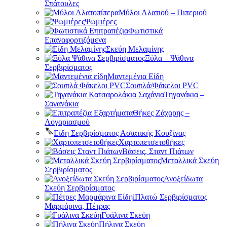
Σπάτουλες
Μύλοι Αλατιού – Πιπεριού
Ψωμιέρες
Φωτιστικά
Επαναφορτιζόμενα
Σκεύη Μελαμίνης
Ξύλα – Ψάθινα
Σερβιρίσματος
Μαντεμένια Είδη
Σουπλά/Φάκελοι PVC
Τηγανάκια –
Σαγανάκια
Θήκες Ζάχαρης –
Λογαριασμού
Είδη Σερβιρίσματος Ασιατικής Κουζίνας
Χαρτοπετσετοθήκες
Βάσεις, Σταντ Πιάτων
Μεταλλικά Σκεύη
Σερβιρίσματος
Ανοξείδωτα
Σκεύη Σερβιρίσματος
Πλατώ Σερβιρίσματος
Μαρμάρινα, Πέτρας
Γυάλινα Σκεύη
Πήλινα Σκεύη