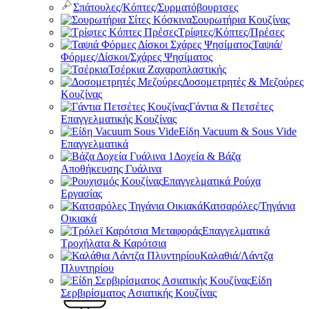
Σπάτουλες/Κόπτες/Συρματόβουρτσες
Σουρωτήρια Κουζίνας
Τρίφτες/Κόπτες/Πρέσες
Ταψιά/
Φόρμες/Δίσκοι/Σχάρες Ψησίματος
Τσέρκια Ζαχαροπλαστικής
Δοσομετρητές & Μεζούρες
Κουζίνας
Γάντια & Πετσέτες
Επαγγελματικής Κουζίνας
Είδη Vacuum & Sous Vide
Επαγγελματικά
Δοχεία & Βάζα
Αποθήκευσης Γυάλινα
Επαγγελματικά Ρούχα
Εργασίας
Κατσαρόλες/Τηγάνια
Οικιακά
Επαγγελματικά
Τροχήλατα & Καρότσια
Καλαθιά/Λάντζα
Πλυντηρίου
Είδη
Σερβιρίσματος Ασιατικής Κουζίνας