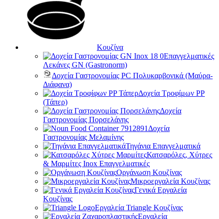
Κουζίνα
Επαγγελματικές
Λεκάνες GN (Gastronorm)
Δοχεία Γαστρονομίας PC Πολυκαρβονικά (Μαύρα-
Διάφανα)
Δοχεία Τροφίμων PP
(Τάπερ)
Δοχεία
Γαστρονομίας Πορσελάνης
Δοχεία
Γαστρονομίας Μελαμίνης
Τηγάνια Επαγγελματικά
Κατσαρόλες, Χύτρες
& Μαρμίτες Inox Επαγγελματικές
Οργάνωση Κουζίνας
Μικροεργαλεία Κουζίνας
Γενικά Εργαλεία
Κουζίνας
Εργαλεία Triangle Κουζίνας
Εργαλεία