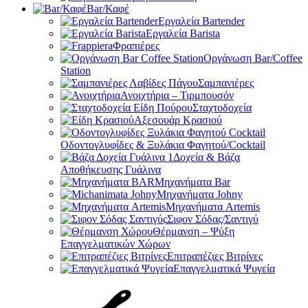
Bar/Καφέ
Εργαλεία Bartender
Εργαλεία Barista
Φραπιέρες
Οργάνωση Bar/Coffee
Station
Σαμπανιέρες
Ανοιχτήρια – Τιρμπουσόν
Σταχτοδοχεία
Αξεσουάρ Κρασιού
Οδοντογλυφίδες & Ξυλάκια Φαγητού/Cocktail
Δοχεία & Βάζα
Αποθήκευσης Γυάλινα
Μηχανήματα Bar
Μηχανήματα Johny
Μηχανήματα Artemis
Σιφον Σόδας/Σαντιγύ
Θέρμανση – Ψύξη
Επαγγελματικών Χώρων
Επιτραπέζιες Βιτρίνες
Επαγγελματικά Ψυγεία