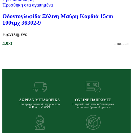
Προσθήκη στα αγαπημένα
Οδοντογλυφίδα Ξύλινη Μαύρη Καρδιά 15cm
100τμχ 36302-9
Εξαντλημένο
4.98
€
6.18
€
με ΦΠΑ
Διαβάστε περισσότερα
ΔΩΡΕΑΝ ΜΕΤΑΦΟΡΙΚΑ
ONLINE ΠΛΗΡΩΜΕΣ
Για πραγματοποίηση αγορών προ
Πλήρωσε μέσα από πιστοποιημένα
Φ.Π.Α. από 60€*
online συστήματα πληρωμών