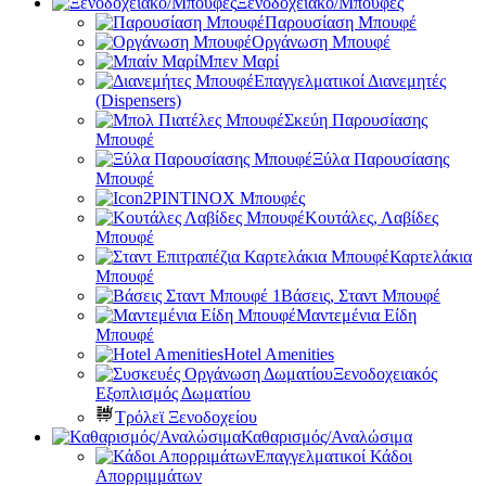
Ξενοδοχειακό/Μπουφές
Παρουσίαση Μπουφέ
Οργάνωση Μπουφέ
Μπεν Μαρί
Επαγγελματικοί Διανεμητές
(Dispensers)
Σκεύη Παρουσίασης
Μπουφέ
Ξύλα Παρουσίασης
Μπουφέ
PINTINOX Μπουφές
Κουτάλες, Λαβίδες
Μπουφέ
Καρτελάκια
Μπουφέ
Βάσεις, Σταντ Μπουφέ
Μαντεμένια Είδη
Μπουφέ
Hotel Amenities
Ξενοδοχειακός
Εξοπλισμός Δωματίου
Τρόλεϊ Ξενοδοχείου
Καθαρισμός/Αναλώσιμα
Επαγγελματικοί Κάδοι
Απορριμμάτων