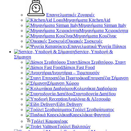
Επαγγελματικές Ζυγαριές
Μηχανήματα KitchenAid
Μηχανήματα Sirman Italy
Μηχανήματα Χειροκίνητα
Μηχανήματα Κουζίνας
Οικιακές Συσκευές
Επαγγελματικά Ψυγεία Πάγκοι
Service, Υποδοχή &
Σήμανση
Δίσκοι Σερβιτόρου, Σταντ
Δίσκοι Fast Food
Ανοιχτήρια – Τιρμπουσόν
Επιτραπέζια Σήμανση
Σήμανση Χώρου
Κολωνάκια Διαδρόμου
Σταχτοδοχεία Δαπέδου
Αναλόγια & Αξεσουάρ
Είδη Delivery
Τρόλεϊ Σερβιρίσματος
Καρεκλάκια Φαγητού
Τρόλεϊ Καμαριέρας
Τρόλεϊ Βαλιτσών