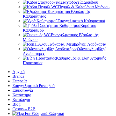
Σταχτοδοχεία Δαπέδου
Πιγκάλ & Καλαθάκια Μπάνιου
Εξοπλισμός
Καθαριότητας
Επαγγελματικά Καθαριστικά
Καρότσια
Καθαρισμού
Επαγγελματικός Εξοπλισμός
Μπάνιου
Αλουμινόχαρτα, Μεμβράνες, Λαδόχαρτα
Οδοντογλυφίδες/
Αναδευτήρες
Καθαρισμός & Είδη Ατομικής
Προστασίας
Αρχική
Brands
Εταιρεία
Επαγγελματικό Ραντεβού
Επικοινωνία
Κατάστημα
Κατάλογοι
Blog
Costos – Β2Β
Ελληνικά