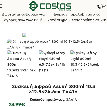
Δωρεάν μεταφορικά για
Δωρεάν παραλαβή από το
αγορές άνω των €60*
κατάστημα Θεσσαλονίκης σε 20'
αρισμός/Αναλώσιμα
Επαγγελματικός Εξοπλισμός Μπάνιου
Κλικ για μεγέθυνση
Συσκευή Αφρού Λευκή 800ml 10.3
×12.5×24.6εκ ΣΑ41Λ
Κωδικός προϊόντος
: ΣΑ41Λ
23.99
€