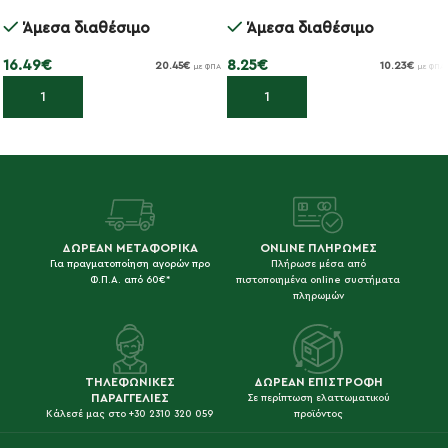
Millenium
Άμεσα διαθέσιμο
Άμεσα διαθέσιμο
16.49
€
8.25
€
20.45
€
10.23
€
με ΦΠΑ
με ΦΠΑ
Προσθήκη στο καλάθι
Προσθήκη στο καλάθι
ΔΩΡΕΑΝ ΜΕΤΑΦΟΡΙΚΑ
ONLINE ΠΛΗΡΩΜΕΣ
Για πραγματοποίηση αγορών προ
Πλήρωσε μέσα από
Φ.Π.Α. από 60€*
πιστοποιημένα online συστήματα
πληρωμών
ΤΗΛΕΦΩΝΙΚΕΣ
ΔΩΡΕΑΝ ΕΠΙΣΤΡΟΦΗ
ΠΑΡΑΓΓΕΛΙΕΣ
Σε περίπτωση ελαττωματικού
Κάλεσέ μας στο +30 2310 320 059
προϊόντος