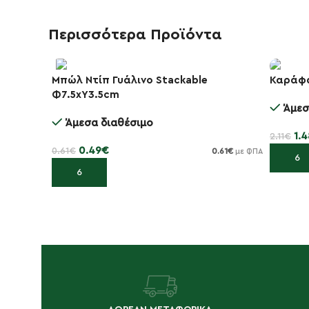
Περισσότερα Προϊόντα
Μπώλ Ντίπ Γυάλινο Stackable
Καράφα
-20%
Φ7.5xΥ3.5cm
-30%
Άμεσ
Άμεσα διαθέσιμο
1.4
2.11
€
0.49
€
0.61
€
0.61
€
με ΦΠΑ
Προσθή
Προσθήκη στο καλάθι