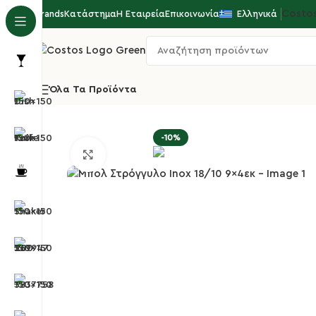
Costo
Brands
Κατάστημα
Η Εταιρεία
Επικοινωνία
Ελληνικά
Όλα Τα Προϊόντα
Αρχική σελίδα
Επιτραπέζια Είδη
Μεταλλικά Σκε
-10%
Κλικ για μεγέθυνση