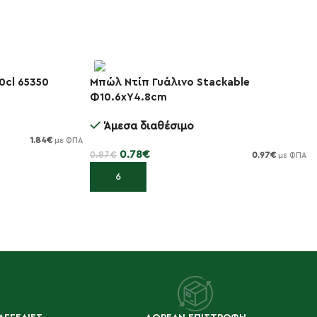
0cl 65350
Μπώλ Ντίπ Γυάλινο Stackable
-10%
Φ10.6xΥ4.8cm
Άμεσα διαθέσιμο
1.84
€
με ΦΠΑ
0.78
€
0.87
€
0.97
€
με ΦΠΑ
Προσθήκη στο καλάθι