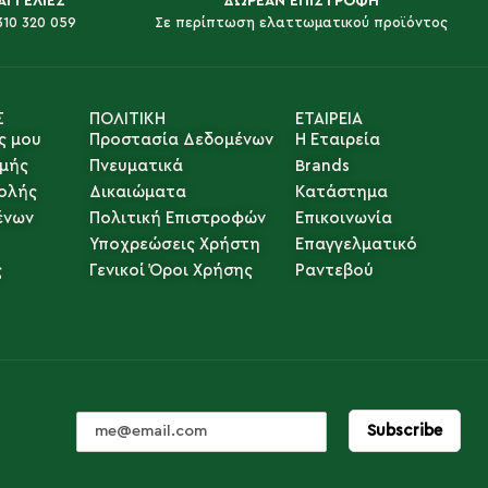
ΑΓΓΕΛΙΕΣ
ΔΩΡΕΑΝ ΕΠΙΣΤΡΟΦΗ
310 320 059
Σε περίπτωση ελαττωματικού προϊόντος
Σ
ΠΟΛΙΤΙΚΗ
ΕΤΑΙΡΕΙΑ
ς μου
Προστασία Δεδομένων
Η Εταιρεία
μής
Πνευματικά
Brands
ολής
Δικαιώματα
Κατάστημα
ένων
Πολιτική Επιστροφών
Επικοινωνία
Υποχρεώσεις Χρήστη
Επαγγελματικό
ς
Γενικοί Όροι Χρήσης
Ραντεβού