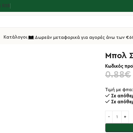
s Β2Β
Κατάλογοι
Δωρεάν μεταφορικά για αγορές άνω των €6
ύη Σερβιρίσματος
Μπολ Στρόγγυλο Inox 18/10 9×4εκ
Μπολ Σ
Κωδικός προ
0.88
€
Τιμή με φπα
Σε απόθε
Σε απόθε