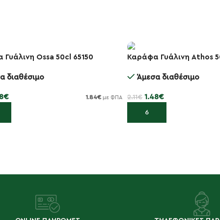
 Γυάλινη Ossa 50cl 65150
Καράφα Γυάλινη Athos 5
-30%
α διαθέσιμο
Άμεσα διαθέσιμο
8
€
1.48
€
2.11
€
1.84
€
με ΦΠΑ
κη στο καλάθι
Προσθήκη στο καλάθι