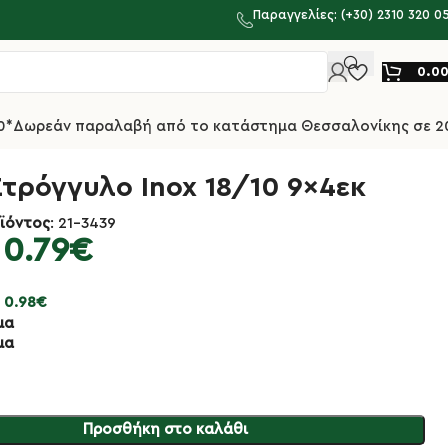
Παραγγελίες: (+30) 2310 320 0
0.0
0*
Δωρεάν παραλαβή από το κατάστημα Θεσσαλονίκης σε 2
τρόγγυλο Inox 18/10 9×4εκ
ϊόντος
: 21-3439
0.79
€
:
0.98
€
μα
μα
Προσθήκη στο καλάθι