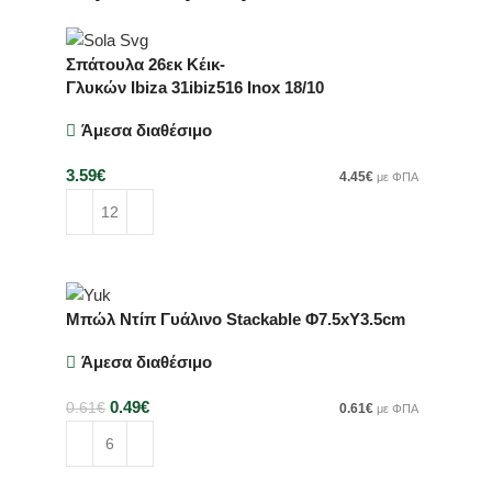
Σπάτουλα 26εκ Κέικ-
Γλυκών Ibiza 31ibiz516 Inox 18/10
Άμεσα διαθέσιμο
3.59
€
4.45
€
με ΦΠΑ
Προσθήκη στο καλάθι
Μπώλ Ντίπ Γυάλινο Stackable Φ7.5xΥ3.5cm
Άμεσα διαθέσιμο
0.49
€
0.61
€
0.61
€
με ΦΠΑ
Προσθήκη στο καλάθι