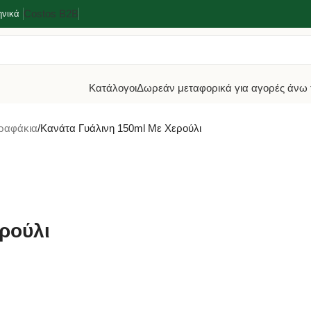
Costos Β2Β
ηνικά
Κατάλογοι
Δωρεάν μεταφορικά για αγορές άνω 
ραφάκια
Κανάτα Γυάλινη 150ml Με Χερούλι
ρούλι