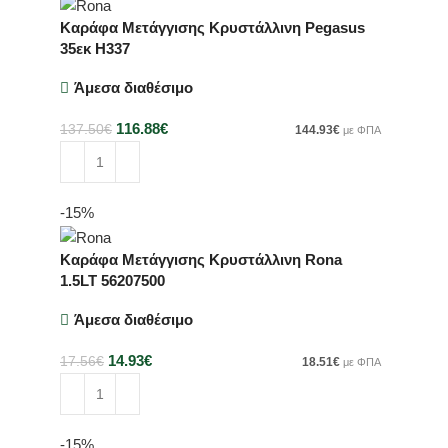
Καράφα Μετάγγισης Κρυστάλλινη Pegasus
35εκ H337
Άμεσα διαθέσιμο
116.88
€
137.50
€
144.93
€
με ΦΠΑ
Προσθήκη στο καλάθι
-15%
Καράφα Μετάγγισης Κρυστάλλινη Rona
1.5LT 56207500
Άμεσα διαθέσιμο
14.93
€
17.56
€
18.51
€
με ΦΠΑ
Προσθήκη στο καλάθι
-15%