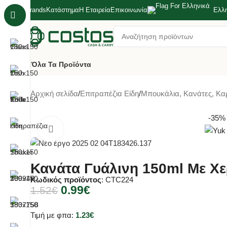
Brands
Κατάστημα
Η Εταιρεία
Επικοινωνία
Ελλ
Όλα Τα Προϊόντα
Αρχική σελίδα
Επιτραπέζια Είδη
Μπουκάλια, Κανάτες, Κα
-35%
Κλικ για μεγέθυνση
Κανάτα Γυάλινη 150ml Με Χε
Κωδικός προϊόντος
: CTC224
0.99
€
1.52
€
Τιμή με φπα:
1.23
€