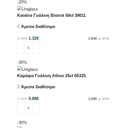
-20%
Κανάτα Γυάλινη Bistrot 50cl 39011
Άμεσα διαθέσιμο
1.32
€
1.88
€
1.64
€
με ΦΠΑ
Προσθήκη στο καλάθι
-30%
Καράφα Γυάλινη Athos 25cl 65325
Άμεσα διαθέσιμο
0.88
€
1.26
€
1.09
€
με ΦΠΑ
Προσθήκη στο καλάθι
-30%