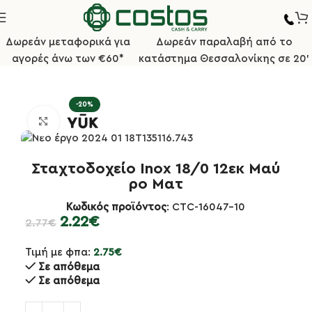
Δωρεάν μεταφορικά για
Δωρεάν παραλαβή από το
αγορές άνω των €60*
κατάστημα Θεσσαλονίκης σε 20'
Αρχική σελίδα
Bar/Καφέ
Σταχτοδοχεία
-20%
Κλικ για μεγέθυνση
Σταχτοδοχείο Inox 18/0 12εκ Μαύ
ρο Ματ
Κωδικός προϊόντος
: CTC-16047-10
2.22
€
2.77
€
Τιμή με φπα:
2.75
€
Σε απόθεμα
Σε απόθεμα