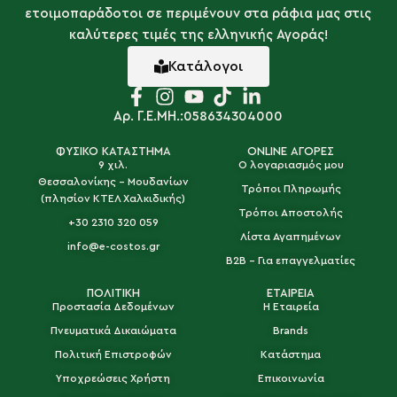
ετοιμοπαράδοτοι σε περιμένουν στα ράφια μας στις
καλύτερες τιμές της ελληνικής Αγοράς!
Κατάλογοι
Αρ. Γ.Ε.ΜΗ.:058634304000
ΦΥΣΙΚΟ ΚΑΤΑΣΤΗΜΑ
ONLINE ΑΓΟΡΕΣ
9 χιλ.
Ο λογαριασμός μου
Θεσσαλονίκης - Μουδανίων
Τρόποι Πληρωμής
(πλησίον ΚΤΕΛ Χαλκιδικής)
Τρόποι Αποστολής
+30 2310 320 059
Λίστα Αγαπημένων
info@e-costos.gr
B2B - Για επαγγελματίες
ΠΟΛΙΤΙΚΗ
ΕΤΑΙΡΕΙΑ
Προστασία Δεδομένων
Η Εταιρεία
Πνευματικά Δικαιώματα
Brands
Πολιτική Επιστροφών
Κατάστημα
Υποχρεώσεις Χρήστη
Επικοινωνία