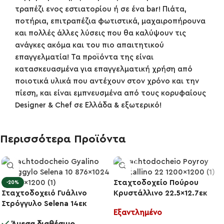
τραπέζι ενος εστιατορίου ή σε ένα bar! Πιάτα,
ποτήρια, επιτραπέζια φωτιστικά, μαχαιροπήρουνα
και πολλές άλλες λύσεις που θα καλύψουν τις
ανάγκες ακόμα και του πιο απαιτητικού
επαγγελματία! Τα προϊόντα της είναι
κατασκευασμένα για επαγγελματική χρήση από
ποιοτικά υλικά που αντέχουν στον χρόνο και την
πίεση, και είναι εμπνευσμένα από τους κορυφαίους
Designer & Chef σε Ελλάδα & εξωτερικό!
Περισσότερα Προϊόντα
Σταχτοδοχείο Πούρου
-20%
-15%
Σταχτοδοχειό Γυάλινο
Κρυστάλλινο 22.5×12.7εκ
Στρόγγυλο Selena 14εκ
Marble 7KG98/220
Εξαντλημένο
60806