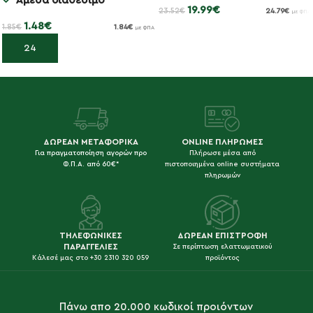
Άμεσα διαθέσιμο
19.99
€
23.52
€
24.79
€
με ΦΠΑ
1.48
€
1.85
€
1.84
€
με ΦΠΑ
Διαβάστε περισσότερα
Προσθήκη στο καλάθι
ΔΩΡΕΑΝ ΜΕΤΑΦΟΡΙΚΑ
ONLINE ΠΛΗΡΩΜΕΣ
Για πραγματοποίηση αγορών προ
Πλήρωσε μέσα από
Φ.Π.Α. από 60€*
πιστοποιημένα online συστήματα
πληρωμών
ΤΗΛΕΦΩΝΙΚΕΣ
ΔΩΡΕΑΝ ΕΠΙΣΤΡΟΦΗ
ΠΑΡΑΓΓΕΛΙΕΣ
Σε περίπτωση ελαττωματικού
Κάλεσέ μας στο +30 2310 320 059
προϊόντος
Πάνω απο 20.000 κωδικοί προιόντων