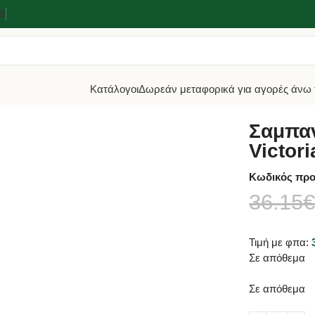
2Β
Κατάλογοι
Δωρεάν μεταφορικά για αγορές άνω 
λική FB-86 Άσπρη Victoria 40x27x27εκ
Σαμπαν
Victor
Κωδικός προ
36.15
Τιμή με φπα:
Σε απόθεμα
Σε απόθεμα