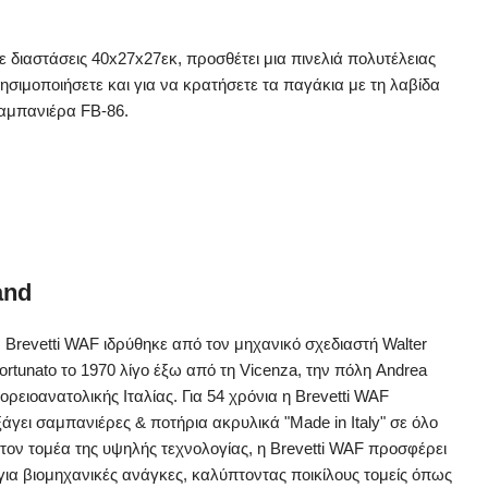
 διαστάσεις 40x27x27εκ, προσθέτει μια πινελιά πολυτέλειας
ησιμοποιήσετε και για να κρατήσετε τα παγάκια με τη λαβίδα
αμπανιέρα FB-86.
and
 Brevetti WAF ιδρύθηκε από τον μηχανικό σχεδιαστή Walter
ortunato το 1970 λίγο έξω από τη Vicenza, την πόλη Andrea
βορειοανατολικής Ιταλίας. Για 54 χρόνια η Brevetti WAF
ξάγει σαμπανιέρες & ποτήρια ακρυλικά "Made in Italy" σε όλο
στον τομέα της υψηλής τεχνολογίας, η Brevetti WAF προσφέρει
ια βιομηχανικές ανάγκες, καλύπτοντας ποικίλους τομείς όπως