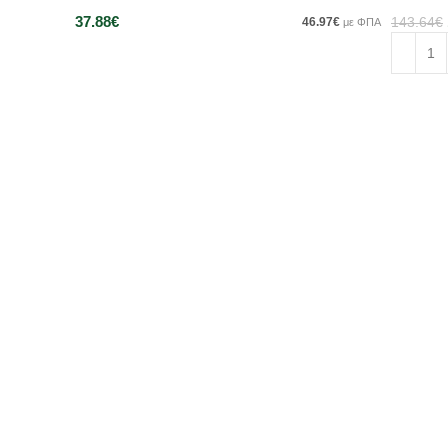
37.88
€
46.97
€
143.64
€
με ΦΠΑ
Διαβάστε περισσότερα
Προσθή