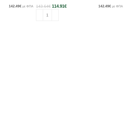
114.91
€
142.49
€
143.64
€
142.49
€
με ΦΠΑ
με ΦΠΑ
Προσθήκη στο καλάθι