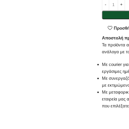
Προσθή
Αποστολή π
Τα προϊόντα 
ανάλογα με τ
Με courier γι
εργάσιμες ημ
Με συνεργαζό
με εκτιμώμεν
Με μεταφορική
εταιρεία μας 
που επιλέξατε