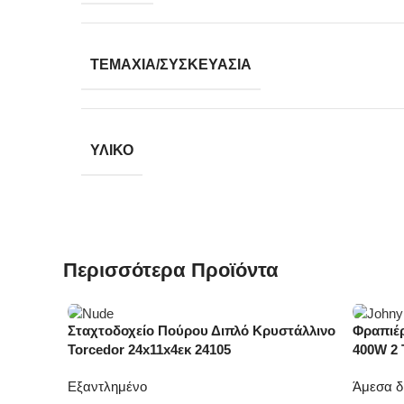
ΤΕΜΆΧΙΑ/ΣΥΣΚΕΥΑΣΊΑ
ΥΛΙΚΌ
Περισσότερα Προϊόντα
Σταχτοδοχείο Πούρου Διπλό Κρυστάλλινο
Φραπιέρ
-20%
Torcedor 24x11x4εκ 24105
400W 2
Εξαντλημένο
Άμεσα δ