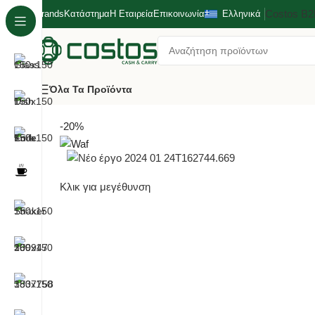
Costos Β
Brands
Κατάστημα
Η Εταιρεία
Επικοινωνία
Ελληνικά
Όλα Τα Προϊόντα
Αρχική σελίδα
Bar/Καφέ
Σαμπανιέρες
Σαμπανιέρα Ακρυ
-20%
Κλικ για μεγέθυνση