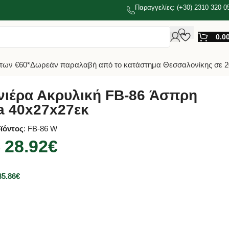
Παραγγελίες: (+30) 2310 320 0
0.0
των €60*
Δωρεάν παραλαβή από το κατάστημα Θεσσαλονίκης σε 2
ιέρα Ακρυλική FB-86 Άσπρη
ia 40x27x27εκ
ϊόντος
: FB-86 W
28.92
€
€
35.86
€