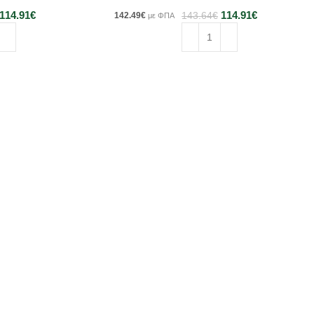
114.91
€
114.91
€
142.49
€
143.64
€
με ΦΠΑ
κη στο καλάθι
Προσθήκη στο καλάθι