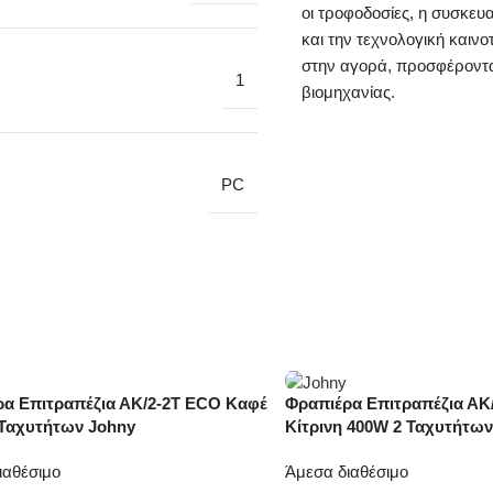
οι τροφοδοσίες, η συσκευ
και την τεχνολογική καιν
στην αγορά, προσφέροντας
1
βιομηχανίας.
PC
α Επιτραπέζια ΑΚ/2-2Τ ECO Καφέ
Φραπιέρα Επιτραπέζια ΑΚ
-20%
 Ταχυτήτων Johny
Κίτρινη 400W 2 Ταχυτήτων
ιαθέσιμο
Άμεσα διαθέσιμο