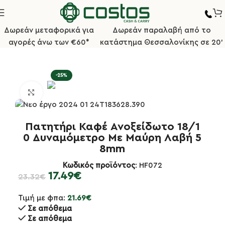
Δωρεάν μεταφορικά για
Δωρεάν παραλαβή από το
αγορές άνω των €60*
κατάστημα Θεσσαλονίκης σε 20'
Αρχική σελίδα
Bar/Καφέ
Εργαλεία Barista
-25%
Κλικ για μεγέθυνση
Πατητήρι Καφέ Ανοξείδωτο 18/1
0 Δυναμόμετρο Με Μαύρη Λαβή 5
8mm
Κωδικός προϊόντος
: HF072
17.49
€
23.32
€
Τιμή με φπα:
21.69
€
Σε απόθεμα
Σε απόθεμα