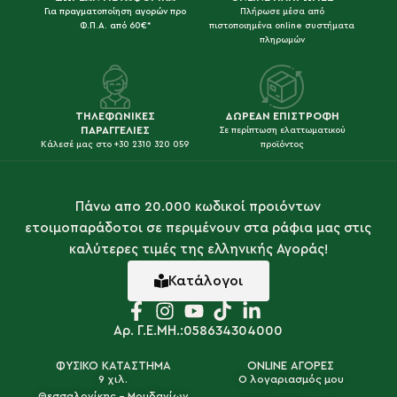
Για πραγματοποίηση αγορών προ
Πλήρωσε μέσα από
Φ.Π.Α. από 60€*
πιστοποιημένα online συστήματα
πληρωμών
ΤΗΛΕΦΩΝΙΚΕΣ
ΔΩΡΕΑΝ ΕΠΙΣΤΡΟΦΗ
ΠΑΡΑΓΓΕΛΙΕΣ
Σε περίπτωση ελαττωματικού
Κάλεσέ μας στο +30 2310 320 059
προϊόντος
Πάνω απο 20.000 κωδικοί προιόντων
ετοιμοπαράδοτοι σε περιμένουν στα ράφια μας στις
καλύτερες τιμές της ελληνικής Αγοράς!
Κατάλογοι
Αρ. Γ.Ε.ΜΗ.:058634304000
ΦΥΣΙΚΟ ΚΑΤΑΣΤΗΜΑ
ONLINE ΑΓΟΡΕΣ
9 χιλ.
Ο λογαριασμός μου
Θεσσαλονίκης - Μουδανίων