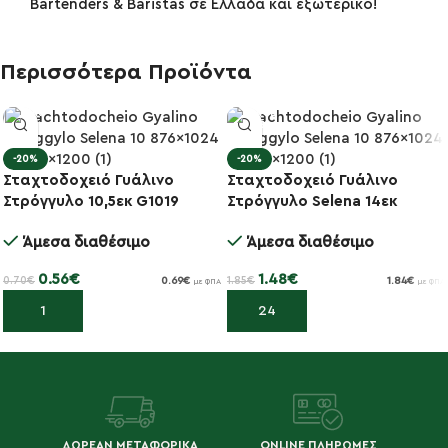
Bartenders & Baristas σε Ελλάδα και εξωτερικό!
Περισσότερα Προϊόντα
-20%
-20%
Σταχτοδοχειό Γυάλινο
Σταχτοδοχειό Γυάλινο
Στρόγγυλο 10,5εκ G1019
Στρόγγυλο Selena 14εκ
60806
Άμεσα διαθέσιμο
Άμεσα διαθέσιμο
0.56
€
1.48
€
0.70
€
1.85
€
0.69
€
1.84
€
με ΦΠΑ
με ΦΠΑ
Προσθήκη στο καλάθι
Προσθήκη στο καλάθι
ΔΩΡΕΑΝ ΜΕΤΑΦΟΡΙΚΑ
ONLINE ΠΛΗΡΩΜΕΣ